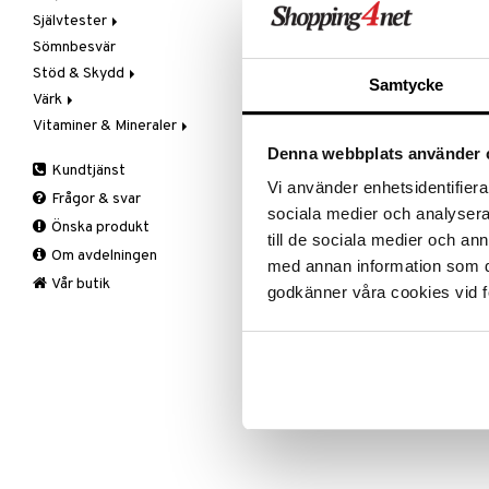
Rean pågår
Självtester
Prostatabesvär
Skavsår
Sugtablett
Bett & Stick
Handsprit
favoritprod
Sömnbesvär
Sömn & Oro
Solkräm
Tuggummi
Blodstoppare
Blodtrycksmätare
TILL REA
Stöd & Skydd
Värk & Leder
Första hjälpen
Graviditet & Ägglossning
Samtycke
Värk
Plåster & Tejp
Övriga tester
Armbåge
Produktinfo
Vitaminer & Mineraler
Sår
Halka
Huvudvärk
Tandborstarna från Gum är mjuka o
Handled
Kyla & Värme
A,D,E & K
Denna webbplats använder 
Den mjuka tandborsten ger även sk
Kundtjänst
Knä
Ledbesvär & Artros
B-Vitaminer
ett friskt tandkött.
Vi använder enhetsidentifierar
Frågor & svar
Nacke
Muskelvärk
C-Vitamin
sociala medier och analysera 
Önska produkt
Rygg
PMS & Klimakteriet
Järn
till de sociala medier och a
Artikelnr
Om avdelningen
Stödstrumpor
Rygg & Nacke
Kalcium
med annan information som du 
AGTVM-31-5
Vad
Smärtstillande
Krom
Knästrumpa
Vår butik
godkänner våra cookies vid f
Vrist
Magnesium
Medicinsk stödstrumpa
Tabletter
Varje dag
Lägsta pris senaste 30 dagarna: 5
Multivitaminer
Övrigt
Selen
Zink