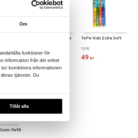
Om
ue+
Sensodyne Gentle Care
TePe Kids Extra Soft
uxen Mjuk
Soft Tandborste
SENSODYNE
TEPE
andahålla funktioner för
18
49
kr
kr
n information från din enhet
 tur kombinera informationen
 deras tjänster. Du
Tillåt alla
Sonic Refill