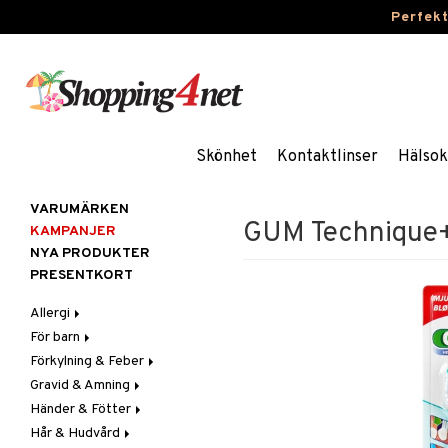
Perfek
Skönhet
Kontaktlinser
Hälsok
VARUMÄRKEN
GUM Technique+
KAMPANJER
NYA PRODUKTER
PRESENTKORT
Allergi
För barn
Nässpray
Förkylning & Feber
Ögondroppar
Blodstoppare
Gravid & Amning
Tabletter
Blöjor
Feber
Händer & Fötter
Feber, Förkylning & Värk
Halsont & Heshet
Bröstpump
Febernedsättande
Hår & Hudvård
Hår
Hosta
Bröstskydd & Inlägg
Fotvård
Febertermometrar
Barn