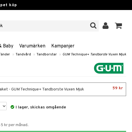
ppet köp
& Baby
Varumärken
Kampanjer
Tänder
»
Tandvård
»
Tandborstar
»
GUM Technique+ Tandborste Vuxen Mjuk
59 kr
aket - GUM Technique+ Tandborste Vuxen Mjuk
I lager, skickas omgående
45 kr per månad.