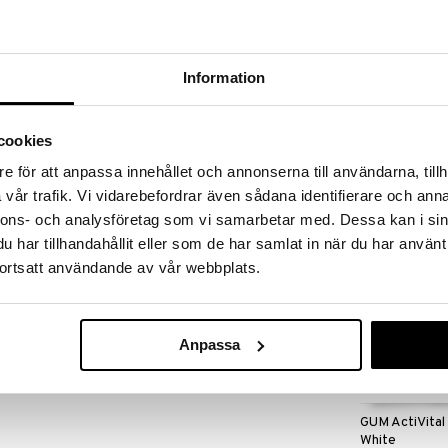
 fram till 31/8-2026, men var snabb - dina
ukter kan fort ta slut!
N »
Information
GUM Techniq
ch håller dina tänder rena från plack och matrester.
cookies
Tandborste V
ön massage för ditt tandkött vilket är viktigt för
GUM
e för att anpassa innehållet och annonserna till användarna, tillh
59
kr
vår trafik. Vi vidarebefordrar även sådana identifierare och anna
nnons- och analysföretag som vi samarbetar med. Dessa kan i sin
har tillhandahållit eller som de har samlat in när du har använt
ortsatt användande av vår webbplats.
9 kr
Anpassa
GUM ActiVital 
White