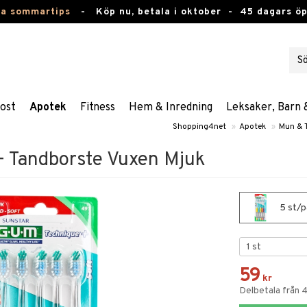
ta sommartips
-
Köp nu, betala i oktober -
45 dagars ö
ost
Apotek
Fitness
Hem & Inredning
Leksaker, Barn 
Shopping4net
»
Apotek
»
Mun & 
 Tandborste Vuxen Mjuk
5 st/p
59
kr
Delbetala från 