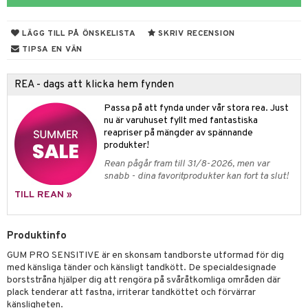
Öron
& Styrka
LÄGG TILL PÅ ÖNSKELISTA
SKRIV RECENSION
ing
svär
TIPSA EN VÄN
 Tarm
svär
REA - dags att klicka hem fynden
jning
3 & 6
oppar
iliska
a
Passa på att fynda under vår stora rea. Just
 & Stick
Klimakteriet
 & Sårvård
nu är varuhuset fyllt med fantastiska
reapriser på mängder av spännande
dsprit
er
tabesvär
r
lett
Stick
produkter!
Rean pågår fram till 31/8-2026, men var
vär
 Oro
m
mmi
oppare
ycksmätare
snabb - dina favoritprodukter kan fort ta slut!
Skydd
 Leder
hjälpen
tet & Ägglossning
TILL REAN »
 & Tejp
tester
ge
Produktinfo
 & Mineraler
ärk
GUM PRO SENSITIVE är en skonsam tandborste utformad för dig
d
 Värme
& K
med känsliga tänder och känsligt tandkött. De specialdesignade
änst
borststråna hjälper dig att rengöra på svåråtkomliga områden där
är & Artros
miner
plack tenderar att fastna, irriterar tandköttet och förvärrar
 & svar
känsligheten.