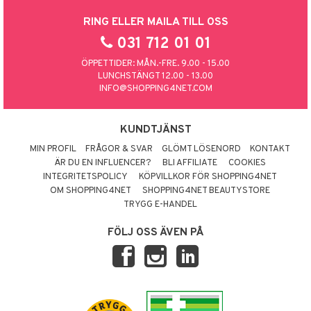
RING ELLER MAILA TILL OSS
031 712 01 01
ÖPPETTIDER: MÅN.-FRE. 9.00 - 15.00
LUNCHSTÄNGT 12.00 - 13.00
INFO@SHOPPING4NET.COM
KUNDTJÄNST
MIN PROFIL
FRÅGOR & SVAR
GLÖMT LÖSENORD
KONTAKT
ÄR DU EN INFLUENCER?
BLI AFFILIATE
COOKIES
INTEGRITETSPOLICY
KÖPVILLKOR FÖR SHOPPING4NET
OM SHOPPING4NET
SHOPPING4NET BEAUTYSTORE
TRYGG E-HANDEL
FÖLJ OSS ÄVEN PÅ