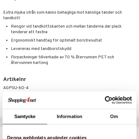
värk
min
produkt
Klimakteriet
Extra mjuka strån som känns behagliga mot känsliga tänder och
elningen
tandkött
rumpor
 Nacke
m
Rengör vid tandköttskanten och mellan tänderna där plack
tik
tenderar att fastna
ästrumpa
tillande
Ergonomiskt handtag för optimalt borstresultat
je dag
icinsk stödstrumpa
letter
ium
Levereras med tandborstskydd
taminer
Förpackningar tillverkade av 70 % återvunnen PET och
återvunnen kartong
Artikelnr
AGPSU-6O-4
Lägsta pris senaste 30 dagarna: 59 kr
Samtycke
Information
Om
Tips till dig
Denna webbplats använder cookies