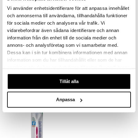
Vi använder enhetsidentifierare för att anpassa innehållet
och annonserna till användarna, tillhandahålla funktioner
för sociala medier och analysera vår trafik. Vi
vidarebefordrar även sådana identifierare och annan
information från din enhet till de sociala medier och
annons- och analysföretag som vi samarbetar med.
Finns i flera varianter
Dessa kan i sin tur kombinera informationen med annan
information som du har tillhandahållit eller som de har
GUM Easy Tandtrådsbygel
GUM Pro Soft
GUM
GUM
samlat in när du har använt deras tjänster. Du godkänner
våra cookies vid fortsatt användande av vår webbplats.
29
59
fr.
kr
kr
Tillåt alla
Anpassa