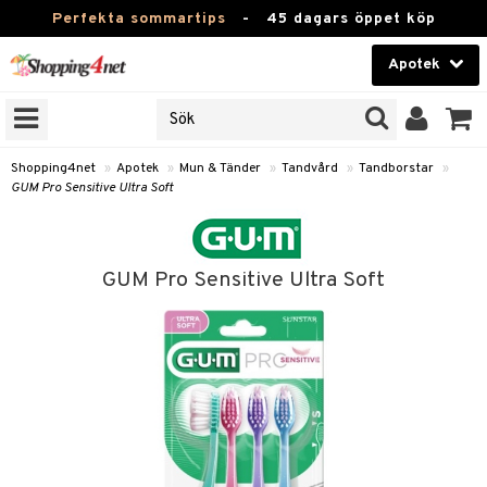
Perfekta sommartips
-
45 dagars öppet köp
Apotek
RKEN
Skönhet
JER
ODUKTER
Kontaktlinser
Shopping4net
»
Apotek
»
Mun & Tänder
»
Tandvård
»
Tandborstar
»
GUM Pro Sensitive Ultra Soft
TKORT
Hälsokost
Apotek
GUM Pro Sensitive Ultra Soft
ay
Fitness
ng & Feber
oppar
oppare
Hem & Inredning
 Amning
er
Leksaker, Barn & Baby
ernedsättande
 Fötter
Förkylning & Värk
t & Heshet
ump
Varumärken
n
ertermometrar
dvård
kydd & Inlägg
d
Kampanjer
xna
hårdnader
del
d
ård
e