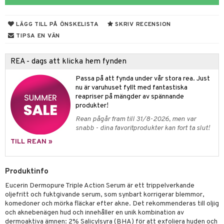
Tarm
tå
 & Tamponger
dor
nder
 & Nå
inens
msbesvär
LÄGG TILL PÅ ÖNSKELISTA
SKRIV RECENSION
mponger
ien & Tillbehör
emedel
esvär
ppning
 & Blåsor
TIPSA EN VÄN
n
itation & Klåda
Öron
rd
lj & Spray
& Styrka
REA - dags att klicka hem fynden
rpack
nvägsinfektion
tivmedel
gen i form
rd
ing
svär
Passa på att fynda under vår stora rea. Just
rre läckage
lanrumsborste
nu är varuhuset fyllt med fantastiska
g
änna
 Tarm
svär
reapriser på mängder av spännande
sskydd
dbesvär
jning
rkänslighet
3 & 6
oppar
iliska
a
produkter!
Rean pågår fram till 31/8-2026, men var
dborstar
dmedel
tosintolerans
 & Stick
rsättning
Klimakteriet
 & Sårvård
snabb - dina favoritprodukter kan fort ta slut!
ndkräm
thöjande
dsprit
er
tabesvär
r
lett
Stick
TILL REAN »
dprotes
sageolja
vär
 Oro
m
mmi
oppare
ycksmätare
Produktinfo
dtråd & Stickor
leksaker
Skydd
 Leder
hjälpen
tet & Ägglossning
Eucerin Dermopure Triple Action Serum är ett trippelverkande
 & Tejp
tester
ge
oljefritt och fuktgivande serum, som synbart korrigerar blemmor,
komedoner och mörka fläckar efter akne. Det rekommenderas till oljig
 & Mineraler
ärk
och aknebenägen hud och innehåller en unik kombination av
dermoaktiva ämnen: 2% Salicylsyra (BHA) för att exfoliera huden och