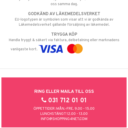
oss samma dag.
GODKÄND AV LÄKEMEDELSVERKET
EU-logotypen är symbolen som visar att vi är godkända av
Läkemedelsverket gällande försäljning av läkemedel.
TRYGGA KÖP
Handla tryggt & säkert via faktura, delbetalning eller marknadens
vanligaste kort.
RING ELLER MAILA TILL OSS
031 712 01 01
ÖPPETTIDER: MÅN.-FRE. 9.00 - 15.00
LUNCHSTÄNGT 12.00 - 13.00
INFO@SHOPPING4NET.COM