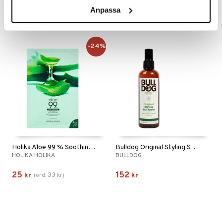
29
29
kr
Anpassa
kr
-24%
Holika Aloe 99 % Soothing Gel Jelly Mask Sheet
Bulldog Original Styling Salt Spray
HOLIKA HOLIKA
BULLDOG
25
152
33
kr
(
ord.
kr
)
kr