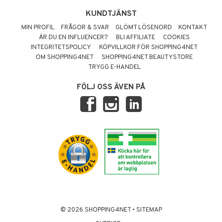
KUNDTJÄNST
MIN PROFIL
FRÅGOR & SVAR
GLÖMT LÖSENORD
KONTAKT
ÄR DU EN INFLUENCER?
BLI AFFILIATE
COOKIES
INTEGRITETSPOLICY
KÖPVILLKOR FÖR SHOPPING4NET
OM SHOPPING4NET
SHOPPING4NET BEAUTYSTORE
TRYGG E-HANDEL
FÖLJ OSS ÄVEN PÅ
© 2026 SHOPPING4NET
•
SITEMAP