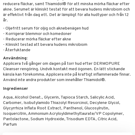
d
 Värme
& K
reducera fläckar, samt Thiamidol® för att minska mörka fläckar efter
änst
akne. Serumet är kliniskt testat för att bevara hudens mikrobiom och
är & Artros
miner
är effektivt från dag ett. Det är lämpligt för alla hudtyper och från 12
 & svar
år.
värk
min
- Oljefritt serum för oljig och aknebenägen hud
produkt
- Korrigerar blemmor och komedoner
Klimakteriet
- Reducerar mörka fläckar efter akne
elningen
- Kliniskt testad att bevara hudens mikrobiom
rumpor
 Nacke
m
- Återfuktande
tik
ästrumpa
tillande
Användning
:
Applicera två gånger om dagen på torr hud efter DERMOPURE
je dag
icinsk stödstrumpa
letter
ium
Cleanser rengöring. Undvik kontakt med ögonen. En lätt stickande
känsla kan förekomma. Applicera inte på kraftigt inflammerade finnar.
taminer
Använd inte andra produkter som innehåller Thiamidol®.
Ingredienser
Aqua, Alcohol Denat., Glycerin, Tapioca Starch, Salicylic Acid,
Carbomer, Isobutylamido Thiazolyl Resorcinol, Decylene Glycol,
Glycyrrhiza Inflata Root Extract, Panthenol, Glucosylrutin,
Isoquercitrin, Ammonium Acryloyldimethyltaurate/VP Copolymer,
Pantolactone, Sodium Hydroxide, Trisodium EDTA, Citric Acid,
Parfum