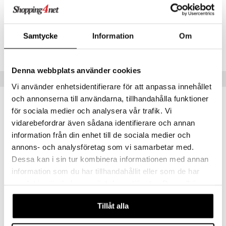
Artikelnr
AEDH0-6K-40
Samtycke
Information
Om
Lägsta pris senaste 30 dagarna: 199 kr
Denna webbplats använder cookies
Populära produkter
Vi använder enhetsidentifierare för att anpassa innehållet
och annonserna till användarna, tillhandahålla funktioner
för sociala medier och analysera vår trafik. Vi
vidarebefordrar även sådana identifierare och annan
information från din enhet till de sociala medier och
annons- och analysföretag som vi samarbetar med.
Dessa kan i sin tur kombinera informationen med annan
information som du har tillhandahållit eller som de har
samlat in när du har använt deras tjänster. Du godkänner
våra cookies vid fortsatt användande av vår webbplats.
Tillåt alla
Kocostar Hyaluronic Sheet Mask
Kocostar Collagen Sheet Mask
KOCOSTAR
KOCOSTAR