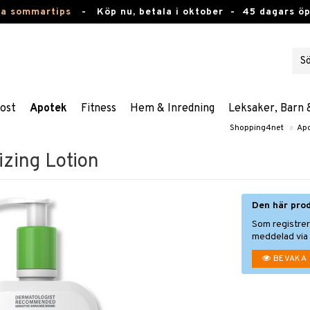
ta sommartips
-
Köp nu, betala i oktober -
45 dagars ö
ost
Apotek
Fitness
Hem & Inredning
Leksaker, Barn 
Shopping4net
»
Ap
izing Lotion
Den här prod
Som registrer
meddelad via 
BEVAKA