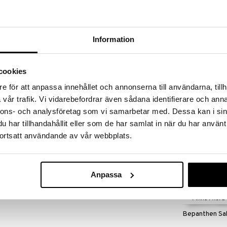
yisobutene, Cetearyl Alcohol, Persea Gratissima
ate Crosspolymer, Benzyl Alcohol, Caprylyl Glycol,
hicone, Panthenol, Sodium Anisate, Sodium
ne, Stearyl Alcohol, Tocopheryl Acetate.
Information
Jukon Repair O
cookies
JUKON
e för att anpassa innehållet och annonserna till användarna, tillh
39
kr
vår trafik. Vi vidarebefordrar även sådana identifierare och anna
nnons- och analysföretag som vi samarbetar med. Dessa kan i sin
har tillhandahållit eller som de har samlat in när du har använt
ortsatt användande av vår webbplats.
Anpassa
Finns i flera
Bepanthen Sa