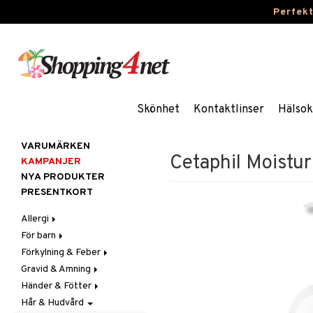
Perfek
Skönhet
Kontaktlinser
Hälsok
VARUMÄRKEN
Cetaphil Moistur
KAMPANJER
NYA PRODUKTER
PRESENTKORT
Allergi
För barn
Nässpray
Förkylning & Feber
Ögondroppar
Blodstoppare
Gravid & Amning
Tabletter
Blöjor
Feber
Händer & Fötter
Feber, Förkylning & Värk
Halsont & Heshet
Bröstpump
Febernedsättande
Hår & Hudvård
Hår
Hosta
Bröstskydd & Inlägg
Fotvård
Febertermometrar
Barn