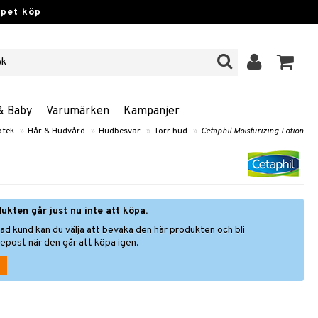
ppet köp
& Baby
Varumärken
Kampanjer
otek
»
Hår & Hudvård
»
Hudbesvär
»
Torr hud
»
Cetaphil Moisturizing Lotion
ukten går just nu inte att köpa.
ad kund kan du välja att bevaka den här produkten och bli
epost när den går att köpa igen.