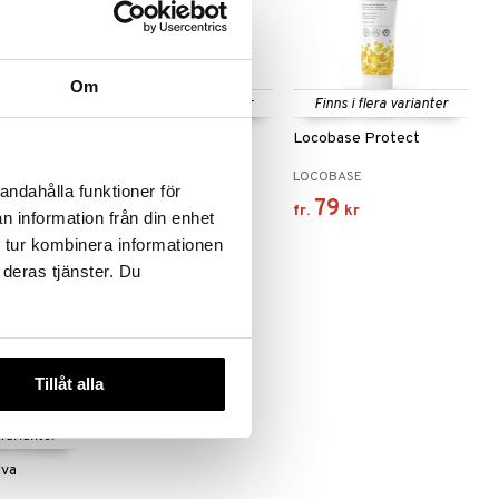
Om
Finns i flera varianter
Finns i flera varianter
riginal
CeraVe Moisturising
Locobase Protect
Cream
CERAVE
LOCOBASE
andahålla funktioner för
59
79
fr.
kr
fr.
kr
n information från din enhet
 tur kombinera informationen
 deras tjänster. Du
Tillåt alla
 varianter
lva