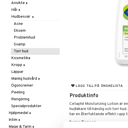
Hud
Munsår
Hudvård
Handvård
Förhårdnader
Vuxna
Ansikte
Mage & Tarm
Näsa
Tester
Fotcreme
Handcreme
Hår
Acne
Mun & Tänder
Rinnsnuva & Nästäppa
Fotsvamp
Handsprit
Hudbesvär
Ansiktscremer
Håravfall
Nappar & Flaskor
Torr Näsa
Naglar
Naglar
Problemhud
Hårborttagning
Fet hy
Acne
Ögon & Öron
Skavsårsplåster
Vårtor
Huvudlöss
Känslig hy
Eksem
Omega
Vårtor
Mjäll
Normal hy
Problemhud
Plåster
Schampo & Balsam
Torr hy
Svamp
Solskydd
Balsam
Torr hud
Stick, Sår & Bett
Schampo
Kosmetika
Vitaminer & Mineraler
Kropp
Läppar
Bodylotion
Manlig hudvård
Deo
Ögoncremer
Dusch
Rakning
LÄGG TILL PÅ ÖNSKELISTA
Peeling
Peeling
Rengöring
Produktinfo
Rengöring
Salva
Cetaphil Moisturizing Lotion är 
Specialprodukter
Underlivshygien
hudläkare till känslig och torr hud
Hjälpmedel
har en återfuktande effekt i upp ti
Intim
Bad & Toalett
Ingredienser
Mage & Tarm
Gå & Stå
Bindor & Tamponger