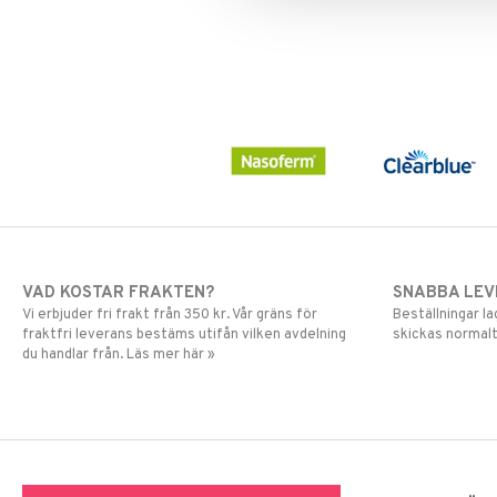
Vrist
Magnesium
Medicinsk stödstrumpa
Tabletter
Varje dag
Multivitaminer
Övrigt
Selen
Zink
VAD KOSTAR FRAKTEN?
SNABBA LE
Vi erbjuder fri frakt från 350 kr. Vår gräns för
Beställningar la
fraktfri leverans bestäms utifån vilken avdelning
skickas normalt
du handlar från. Läs mer här »