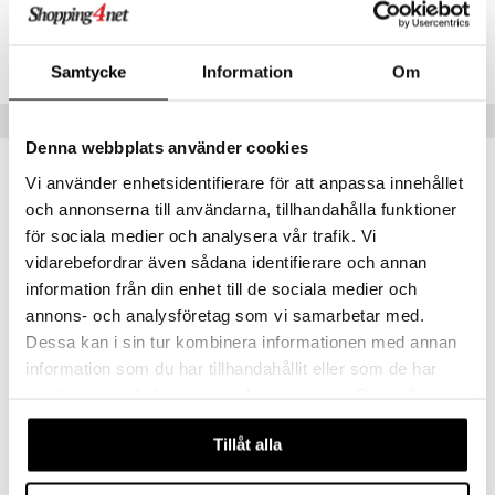
dborstar
dmedel
tosintolerans
 & Stick
rsättning
Klimakteriet
 & Sårvård
Artikelnr
ndkräm
thöjande
dsprit
er
tabesvär
r
lett
Stick
AHO00-0V-100
Samtycke
Information
Om
dprotes
sageolja
vär
 Oro
m
mmi
oppare
ycksmätare
dtråd & Stickor
leksaker
Tips till dig
Skydd
 Leder
hjälpen
tet & Ägglossning
Denna webbplats använder cookies
 & Tejp
tester
ge
Vi använder enhetsidentifierare för att anpassa innehållet
 & Mineraler
ärk
och annonserna till användarna, tillhandahålla funktioner
för sociala medier och analysera vår trafik. Vi
d
 Värme
& K
änst
vidarebefordrar även sådana identifierare och annan
är & Artros
miner
information från din enhet till de sociala medier och
 & svar
annons- och analysföretag som vi samarbetar med.
värk
min
produkt
Dessa kan i sin tur kombinera informationen med annan
Klimakteriet
information som du har tillhandahållit eller som de har
elningen
rumpor
 Nacke
m
samlat in när du har använt deras tjänster. Du godkänner
Helosan Fotsalva
tik
våra cookies vid fortsatt användande av vår webbplats.
HELOSAN
ästrumpa
tillande
Tillåt alla
59
kr
je dag
icinsk stödstrumpa
letter
ium