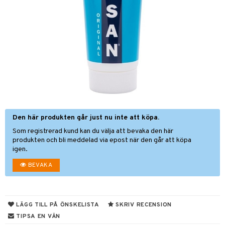
tcreme
ndcreme
ne
 Tarm
tsvamp
dsprit
iktscremer
nsnuva & Nästäppa
avfall
Tänder
svär
lar
lar
 hy
oblemhud
r Näsa
borttagning
ne
& Flaskor
ika
vsårsplåster
tor
slig hy
udlöss
sem
 Öron
tor
mal hy
ll
oblemhud
ylotion
r hy
hampo & Balsam
amp
o
lsam
r hud
sch
Den här produkten går just nu inte att köpa.
dd
Som registrerad kund kan du välja att bevaka den här
hampo
ling
Sår & Bett
produkten och bli meddelad via epost när den går att köpa
igen.
va
er & Mineraler
BEVAKA
erlivshygien
 hudvård
LÄGG TILL PÅ ÖNSKELISTA
SKRIV RECENSION
TIPSA EN VÄN
ning
emer