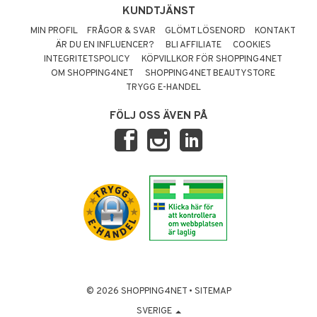
KUNDTJÄNST
MIN PROFIL
FRÅGOR & SVAR
GLÖMT LÖSENORD
KONTAKT
ÄR DU EN INFLUENCER?
BLI AFFILIATE
COOKIES
INTEGRITETSPOLICY
KÖPVILLKOR FÖR SHOPPING4NET
OM SHOPPING4NET
SHOPPING4NET BEAUTYSTORE
TRYGG E-HANDEL
FÖLJ OSS ÄVEN PÅ
© 2026 SHOPPING4NET
•
SITEMAP
SVERIGE