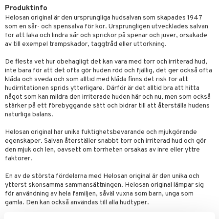
Produktinfo
göring
Helosan original är den ursprungliga hudsalvan som skapades 1947
som en sår- och spensalva för kor. Ursprungligen utvecklades salvan
ing
för att läka och lindra sår och sprickor på spenar och juver, orsakade
av till exempel trampskador, taggtråd eller uttorkning.
produkter
De flesta vet hur obehagligt det kan vara med torr och irriterad hud,
del
inte bara för att det ofta gör huden röd och fjällig, det ger också ofta
klåda och sveda och som alltid med klåda finns det risk för att
oalett
hudirritationen sprids ytterligare. Därför är det alltid bra att hitta
något som kan mildra den irriterade huden här och nu, men som också
Tarm
tå
 & Tamponger
stärker på ett förebyggande sätt och bidrar till att återställa hudens
naturliga balans.
dor
nder
 & Nå
inens
msbesvär
Helosan original har unika fuktighetsbevarande och mjukgörande
mponger
ien & Tillbehör
emedel
esvär
ppning
 & Blåsor
egenskaper. Salvan återställer snabbt torr och irriterad hud och gör
den mjuk och len, oavsett om torrheten orsakas av inre eller yttre
n
itation & Klåda
Öron
rd
lj & Spray
& Styrka
faktorer.
rpack
nvägsinfektion
tivmedel
gen i form
rd
ing
svär
En av de största fördelarna med Helosan original är den unika och
rre läckage
ytterst skonsamma sammansättningen. Helosan original lämpar sig
lanrumsborste
g
änna
 Tarm
svär
för användning av hela familjen, såväl vuxna som barn, unga som
sskydd
gamla. Den kan också användas till alla hudtyper.
dbesvär
jning
rkänslighet
3 & 6
oppar
iliska
a