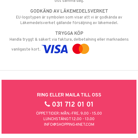
oss samma dag.
GODKÄND AV LÄKEMEDELSVERKET
EU-logotypen är symbolen som visar att vi är godkända av
Läkemedelsverket gällande försäljning av läkemedel.
TRYGGA KÖP
Handla tryggt & säkert via faktura, delbetalning eller marknadens
vanligaste kort.
RING ELLER MAILA TILL OSS
031 712 01 01
ÖPPETTIDER: MÅN.-FRE. 9.00 - 15.00
LUNCHSTÄNGT 12.00 - 13.00
INFO@SHOPPING4NET.COM