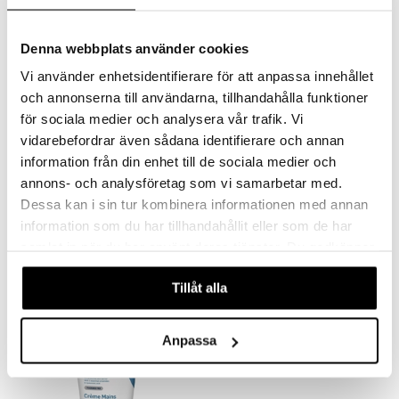
Denna webbplats använder cookies
Vi använder enhetsidentifierare för att anpassa innehållet
och annonserna till användarna, tillhandahålla funktioner
för sociala medier och analysera vår trafik. Vi
vidarebefordrar även sådana identifierare och annan
information från din enhet till de sociala medier och
annons- och analysföretag som vi samarbetar med.
CeraVe Blemish Control Gel
CeraVe Eye Cream
Dessa kan i sin tur kombinera informationen med annan
CERAVE
CERAVE
information som du har tillhandahållit eller som de har
samlat in när du har använt deras tjänster. Du godkänner
129
139
kr
kr
våra cookies vid fortsatt användande av vår webbplats.
Tillåt alla
Anpassa