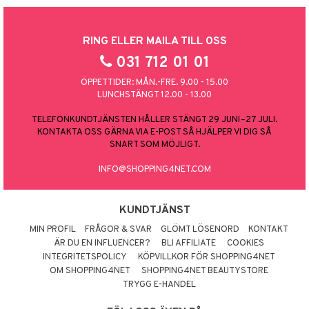
RING ELLER MAILA TILL OSS
031 712 01 01
ÖPPETTIDER: MÅN.-FRE. 9.00 - 15.00
LUNCHSTÄNGT 12.00 - 13.00
TELEFONKUNDTJÄNSTEN HÅLLER STÄNGT 29 JUNI–27 JULI.
KONTAKTA OSS GÄRNA VIA E-POST SÅ HJÄLPER VI DIG SÅ
SNART SOM MÖJLIGT.
INFO@SHOPPING4NET.COM
KUNDTJÄNST
MIN PROFIL
FRÅGOR & SVAR
GLÖMT LÖSENORD
KONTAKT
ÄR DU EN INFLUENCER?
BLI AFFILIATE
COOKIES
INTEGRITETSPOLICY
KÖPVILLKOR FÖR SHOPPING4NET
OM SHOPPING4NET
SHOPPING4NET BEAUTYSTORE
TRYGG E-HANDEL