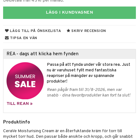
Delbetala från 45 kr per månad.
va
ing
LÄGG I KUNDVAGNEN
erlivshygien
produkter
LÄGG TILL PÅ ÖNSKELISTA
SKRIV RECENSION
del
TIPSA EN VÄN
oalett
Tarm
tå
 & Tamponger
REA - dags att klicka hem fynden
dor
nder
 & Nå
inens
msbesvär
Passa på att fynda under vår stora rea. Just
nu är varuhuset fyllt med fantastiska
mponger
ien & Tillbehör
emedel
esvär
ppning
 & Blåsor
reapriser på mängder av spännande
produkter!
n
itation & Klåda
Öron
rd
lj & Spray
& Styrka
Rean pågår fram till 31/8-2026, men var
snabb - dina favoritprodukter kan fort ta slut!
rpack
nvägsinfektion
tivmedel
gen i form
rd
ing
svär
TILL REAN »
rre läckage
lanrumsborste
g
änna
 Tarm
svär
sskydd
dbesvär
jning
rkänslighet
3 & 6
oppar
iliska
a
Produktinfo
dborstar
dmedel
tosintolerans
 & Stick
rsättning
Klimakteriet
 & Sårvård
CeraVe Moisturising Cream är en återfuktande kräm för torr till
mycket torr hud. Den passar både ansikte och kropp, och går snabbt