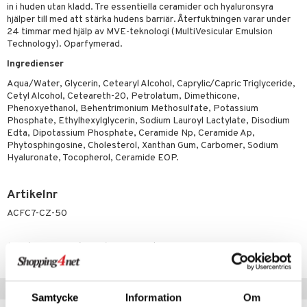
ndkräm
thöjande
dsprit
er
tabesvär
r
lett
Stick
in i huden utan kladd. Tre essentiella ceramider och hyaluronsyra
hjälper till med att stärka hudens barriär. Återfuktningen varar under
dprotes
sageolja
vär
 Oro
m
mmi
oppare
ycksmätare
24 timmar med hjälp av MVE-teknologi (MultiVesicular Emulsion
Technology). Oparfymerad.
dtråd & Stickor
leksaker
Skydd
 Leder
hjälpen
tet & Ägglossning
Ingredienser
 & Tejp
tester
ge
Aqua/Water, Glycerin, Cetearyl Alcohol, Caprylic/Capric Triglyceride,
Cetyl Alcohol, Ceteareth-20, Petrolatum, Dimethicone,
 & Mineraler
ärk
Phenoxyethanol, Behentrimonium Methosulfate, Potassium
Phosphate, Ethylhexylglycerin, Sodium Lauroyl Lactylate, Disodium
d
 Värme
& K
Edta, Dipotassium Phosphate, Ceramide Np, Ceramide Ap,
änst
Phytosphingosine, Cholesterol, Xanthan Gum, Carbomer, Sodium
är & Artros
miner
Hyaluronate, Tocopherol, Ceramide EOP.
 & svar
värk
min
produkt
Artikelnr
Klimakteriet
elningen
ACFC7-CZ-50
rumpor
 Nacke
m
tik
ästrumpa
tillande
Lägsta pris senaste 30 dagarna: 59 kr
je dag
icinsk stödstrumpa
letter
ium
Tips till dig
taminer
Samtycke
Information
Om