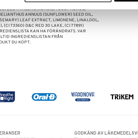
 MICA, TOCOPHERYL ACETATE, XANTHAN GUM,
LYZED HYALURONIC ACID, TOCOPHEROL,
HELIANTHUS ANNUUS (SUNFLOWER) SEED OIL,
SEMARY) LEAF EXTRACT, LIMONENE, LINALOOL,
(CI 73360) D&C RED 30 LAKE, (CI 77891)
GREDIENSLISTA KAN HA FÖRÄNDRATS. VAR
LTID INGREDIENSLISTAN FRÅN
DUKT DU KÖPT.
VERANSER
GODKÄND AV LÄKEMEDELSV