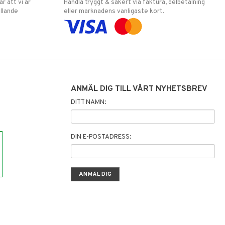
 att vi är
Handla tryggt & säkert via faktura, delbetalning
llande
eller marknadens vanligaste kort.
ANMÄL DIG TILL VÅRT NYHETSBREV
DITT NAMN:
DIN E-POSTADRESS: