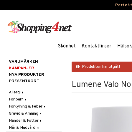
Perfek
Skönhet
Kontaktlinser
Hälsok
VARUMÄRKEN
Produkten har utgått
KAMPANJER
NYA PRODUKTER
PRESENTKORT
Lumene Valo Nor
Allergi
För barn
Nässpray
Förkylning & Feber
Ögondroppar
Blodstoppare
Gravid & Amning
Tabletter
Blöjor
Feber
Händer & Fötter
Feber, Förkylning & Värk
Halsont & Heshet
Bröstpump
Febernedsättande
Hår & Hudvård
Hår
Hosta
Bröstskydd & Inlägg
Fotvård
Febertermometrar
Barn