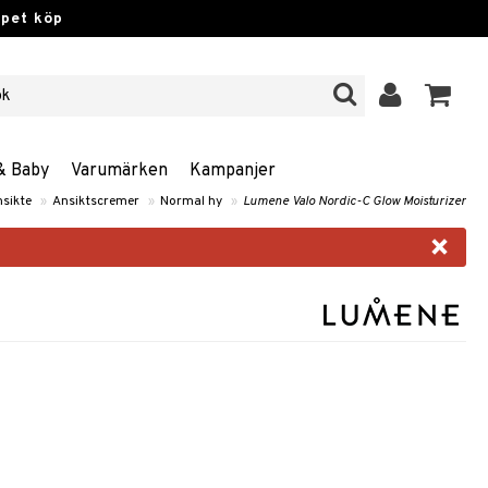
ppet köp
& Baby
Varumärken
Kampanjer
sikte
»
Ansiktscremer
»
Normal hy
»
Lumene Valo Nordic-C Glow Moisturizer
×