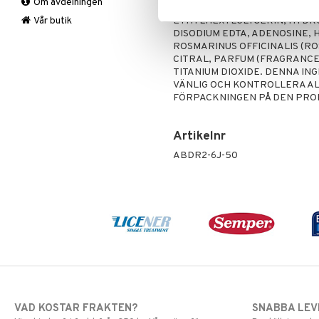
Om avdelningen
Stödstrumpor
Rygg & Nacke
Kalcium
DIMETHICONE CROSSPOLYMER,
Vad
Smärtstillande
Krom
Knästrumpa
Vår butik
ETHYLHEXYLGLYCERIN, HYDRO
DISODIUM EDTA, ADENOSINE, 
Vrist
Magnesium
Medicinsk stödstrumpa
Tabletter
Varje dag
ROSMARINUS OFFICINALIS (RO
Multivitaminer
CITRAL, PARFUM (FRAGRANCE), 
Övrigt
TITANIUM DIOXIDE. DENNA IN
VÄNLIG OCH KONTROLLERA AL
Selen
FÖRPACKNINGEN PÅ DEN PRO
Zink
Artikelnr
ABDR2-6J-50
VAD KOSTAR FRAKTEN?
SNABBA LE