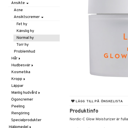
Hud
Munsår
Hudvård
Handvård
Förhårdnader
Vuxna
Ansikte
Mage & Tarm
Näsa
Tester
Fotcreme
Handcreme
Acne
Mun & Tänder
Rinnsnuva & Nästäppa
Fotsvamp
Handsprit
Ansiktscremer
Nappar & Flaskor
Torr Näsa
Naglar
Naglar
Fet hy
Ögon & Öron
Skavsårsplåster
Vårtor
Känslig hy
Omega
Vårtor
Normal hy
Plåster
Torr hy
Solskydd
Problemhud
Stick, Sår & Bett
Hår
Vitaminer & Mineraler
Hudbesvär
Håravfall
Kosmetika
Hårborttagning
Acne
Kropp
Huvudlöss
Eksem
Läppar
Mjäll
Problemhud
Bodylotion
Manlig hudvård
Schampo & Balsam
Svamp
Deo
Ögoncremer
Torr hud
Dusch
Rakning
Balsam
LÄGG TILL PÅ ÖNSKELISTA
Peeling
Peeling
Rengöring
Schampo
Produktinfo
Rengöring
Salva
Nordic-C Glow Moisturizer är full
Specialprodukter
Underlivshygien
Hjälpmedel