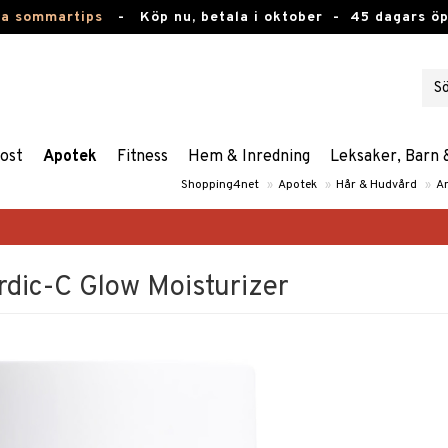
ta sommartips
-
Köp nu, betala i oktober -
45 dagars ö
ost
Apotek
Fitness
Hem & Inredning
Leksaker, Barn 
Shopping4net
»
Apotek
»
Hår & Hudvård
»
An
dic-C Glow Moisturizer