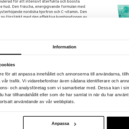
ulerad för att intensivt återfukta och boosta
nde hud. Den fräscha, energigivande formulan med
 lysterhöjande nordiska hjortron och C-vitamin. Den
 nu förstärkt med den effektiva kombinationen av
 vilket ger huden en ultimat lyster och får den att
lande ut.
st och är helt återvinningsbar. Produkten är vegansk
ror erhållna och förädlade från biprodukter samt
Information
uren. Tillverkad i Finland
Deeply Purifyi
Gel Cleanser
iskt testad för att boosta lystern omedelbart och
LUMENE
cookies
89
kr
e för att anpassa innehållet och annonserna till användarna, tillh
ALUS DULCIS (SWEET ALMOND) OIL, COCO-
vår trafik. Vi vidarebefordrar även sådana identifierare och anna
SIA CHINENSIS (JOJOBA) SEED OIL,
nnons- och analysföretag som vi samarbetar med. Dessa kan i sin
ONBERRY) FRUIT JUICE, PROPANEDIOL,
har tillhandahållit eller som de har samlat in när du har använt
HAMAEMORUS (CLOUDBERRY) FRUIT JUICE
CONE, SORBITAN OLIVATE, ASCORBYL
ortsatt användande av vår webbplats.
YL ALCOHOL, NIACINAMIDE, RUBUS
 SEED OIL, RUBUS CHAMAEMORUS
T, PHENOXYETHANOL, SODIUM POLYACRYLATE,
TE, HYDROXYACETOPHENONE, SORBITAN
Anpassa
SODIUM POLYGLUTAMATE, CETEARYL