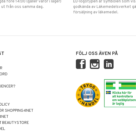
gda före 14:00 (gäller varor i lager)
EU-logotypen är symbolen som visar
 ut från oss samma dag.
godkända av Läkemedelsverket gä
försäljning av läkemedel.
ST
FÖLJ OSS ÄVEN PÅ
AR
NORD
LUENCER?
OLICY
ÖR SHOPPING4NET
4NET
T BEAUTYSTORE
DEL