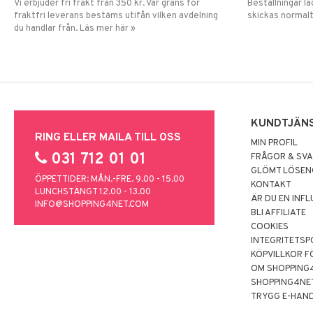
Vi erbjuder fri frakt från 350 kr. Vår gräns för
Beställningar la
fraktfri leverans bestäms utifån vilken avdelning
skickas normalt
du handlar från. Läs mer här »
KUNDTJÄN
RING ELLER MAILA TILL OSS
MIN PROFIL
031 712 01 01
FRÅGOR & SV
GLÖMT LÖSE
ÖPPETTIDER: MÅN.-FRE. 9.00 - 15.00
KONTAKT
LUNCHSTÄNGT 12.00 - 13.00
ÄR DU EN INF
INFO@SHOPPING4NET.COM
BLI AFFILIATE
COOKIES
INTEGRITETSP
KÖPVILLKOR F
OM SHOPPING
SHOPPING4NE
TRYGG E-HAN