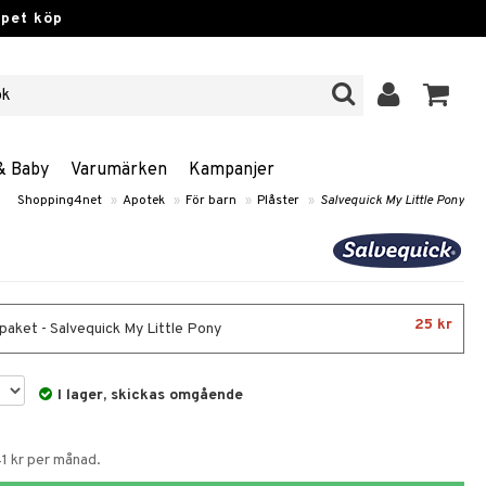
ppet köp
& Baby
Varumärken
Kampanjer
Shopping4net
»
Apotek
»
För barn
»
Plåster
»
Salvequick My Little Pony
25 kr
paket - Salvequick My Little Pony
I lager, skickas omgående
41 kr per månad.