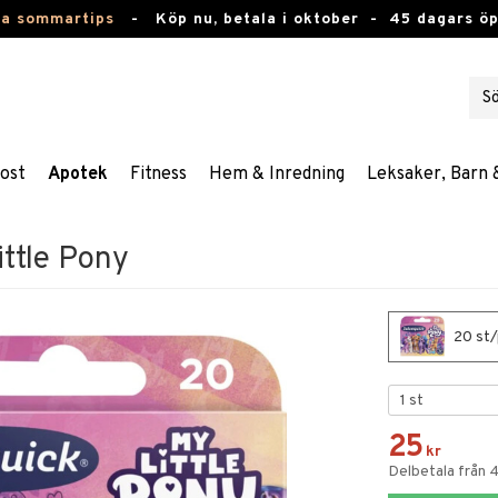
ta sommartips
-
Köp nu, betala i oktober -
45 dagars ö
ost
Apotek
Fitness
Hem & Inredning
Leksaker, Barn 
ittle Pony
20 st/
25
kr
Delbetala från 