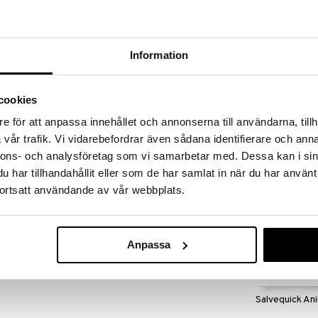
 fram till 31/8-2026, men var snabb - dina
ukter kan fort ta slut!
N »
Information
Salvequick B
ka och följsamma plåster med ett skonsamt lim som
cookies
SALVEQUICK
e för att anpassa innehållet och annonserna till användarna, tillh
, Viskos, polypropyle polyeten med nät av polyeten.
25
kr
vår trafik. Vi vidarebefordrar även sådana identifierare och anna
nnons- och analysföretag som vi samarbetar med. Dessa kan i sin
har tillhandahållit eller som de har samlat in när du har använt
ortsatt användande av vår webbplats.
5 kr
Anpassa
Salvequick An