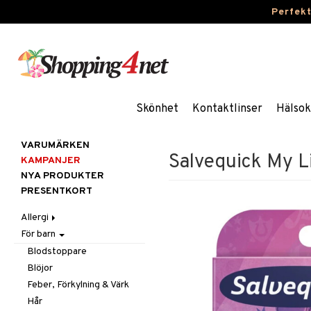
Perfek
Skönhet
Kontaktlinser
Hälsok
VARUMÄRKEN
Salvequick My L
KAMPANJER
NYA PRODUKTER
PRESENTKORT
Allergi
För barn
Nässpray
Ögondroppar
Blodstoppare
Tabletter
Blöjor
Feber, Förkylning & Värk
Hår