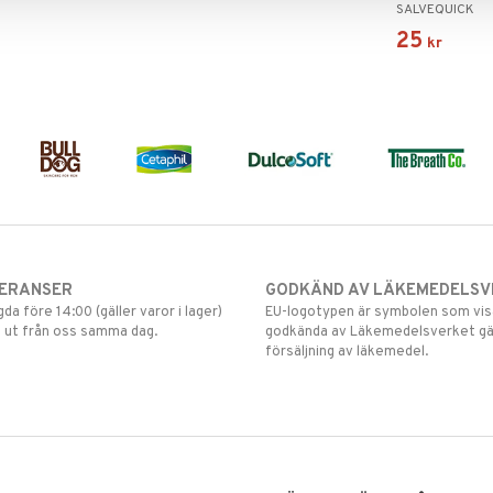
SALVEQUICK
25
kr
VERANSER
GODKÄND AV LÄKEMEDELSV
gda före 14:00 (gäller varor i lager)
EU-logotypen är symbolen som visar
 ut från oss samma dag.
godkända av Läkemedelsverket gä
försäljning av läkemedel.