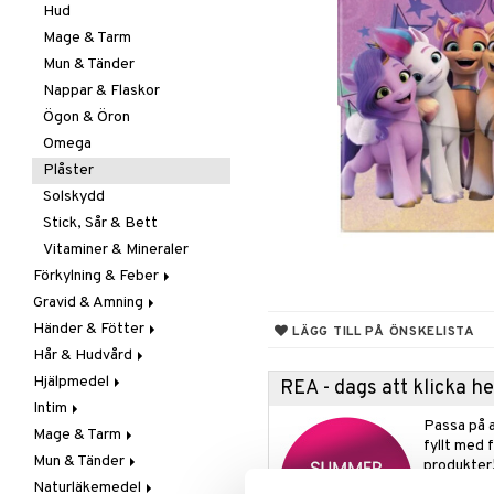
Hud
Mage & Tarm
Mun & Tänder
Nappar & Flaskor
Ögon & Öron
Omega
Plåster
Solskydd
Stick, Sår & Bett
Vitaminer & Mineraler
Förkylning & Feber
Gravid & Amning
Feber
Händer & Fötter
Halsont & Heshet
Bröstpump
Febernedsättande
LÄGG TILL PÅ ÖNSKELISTA
Hår & Hudvård
Hosta
Bröstskydd & Inlägg
Fotvård
Febertermometrar
Barn
Hjälpmedel
Munsår
Hudvård
Handvård
Ansikte
Förhårdnader
Vuxna
REA - dags att klicka 
Intim
Näsa
Tester
Hår
Bad & Toalett
Fotcreme
Handcreme
Acne
Passa på a
Mage & Tarm
Hudbesvär
Gå & Stå
Bindor & Tamponger
Rinnsnuva & Nästäppa
Fotsvamp
Handsprit
Ansiktscremer
Håravfall
fyllt med 
Mun & Tänder
Kosmetika
Greppa & Nå
Inkontinens
Ändtarmsbesvär
Torr Näsa
Naglar
Naglar
Problemhud
Hårborttagning
Acne
Bindor
Fet hy
produkter
Naturläkemedel
Kropp
Hygien
Intimbesvär
Förstoppning
Munsår & Blåsor
Skavsårsplåster
Vårtor
Huvudlöss
Eksem
Tamponger
Hygien & Tillbehör
Känslig hy