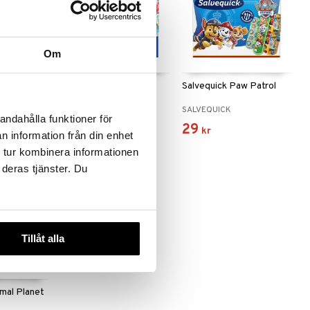
Om
amse 20st
Salvequick Aqua Block
Salvequick Paw Patrol
Kids
SALVEQUICK
SALVEQUICK
andahålla funktioner för
35
29
kr
kr
n information från din enhet
 tur kombinera informationen
 deras tjänster. Du
Tillåt alla
imal Planet