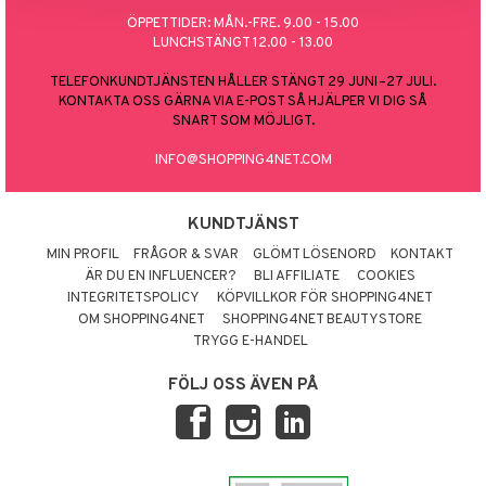
ÖPPETTIDER: MÅN.-FRE. 9.00 - 15.00
LUNCHSTÄNGT 12.00 - 13.00
TELEFONKUNDTJÄNSTEN HÅLLER STÄNGT 29 JUNI–27 JULI.
KONTAKTA OSS GÄRNA VIA E-POST SÅ HJÄLPER VI DIG SÅ
SNART SOM MÖJLIGT.
INFO@SHOPPING4NET.COM
KUNDTJÄNST
MIN PROFIL
FRÅGOR & SVAR
GLÖMT LÖSENORD
KONTAKT
ÄR DU EN INFLUENCER?
BLI AFFILIATE
COOKIES
INTEGRITETSPOLICY
KÖPVILLKOR FÖR SHOPPING4NET
OM SHOPPING4NET
SHOPPING4NET BEAUTYSTORE
TRYGG E-HANDEL
FÖLJ OSS ÄVEN PÅ