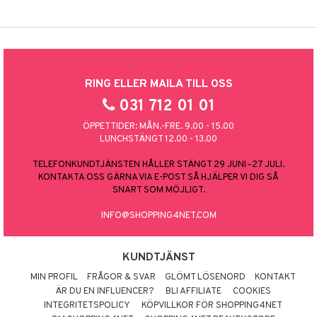
RING ELLER MAILA TILL OSS
031 712 01 01
ÖPPETTIDER: MÅN.-FRE. 9.00 - 15.00
LUNCHSTÄNGT 12.00 - 13.00
TELEFONKUNDTJÄNSTEN HÅLLER STÄNGT 29 JUNI–27 JULI.
KONTAKTA OSS GÄRNA VIA E-POST SÅ HJÄLPER VI DIG SÅ
SNART SOM MÖJLIGT.
INFO@SHOPPING4NET.COM
KUNDTJÄNST
MIN PROFIL
FRÅGOR & SVAR
GLÖMT LÖSENORD
KONTAKT
ÄR DU EN INFLUENCER?
BLI AFFILIATE
COOKIES
INTEGRITETSPOLICY
KÖPVILLKOR FÖR SHOPPING4NET