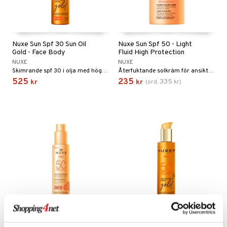
Nuxe Sun Spf 30 Sun Oil
Nuxe Sun Spf 50 - Light
Gold - Face Body
Fluid High Protection
NUXE
NUXE
Skimrande spf 30 i olja med högt skydd från Nuxe
Återfuktande solkräm för ansiktet med Spf 50 från Nuxe
525
235
335
kr
kr
(
ord.
kr
)
Nuxe Sun Spf 50 Melting
Nuxe Sun Spf 50 Sun Oil