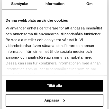
Spray - Face & Body
Gold - Face Body
Samtycke
Information
Om
NUXE
NUXE
Solskyddsspray med spf 50 för ansikte och kropp från Nuxe
Skimrande spf 50 i olja med högt skydd från Nuxe
499
535
kr
kr
Denna webbplats använder cookies
Vi använder enhetsidentifierare för att anpassa innehållet
och annonserna till användarna, tillhandahålla funktioner
för sociala medier och analysera vår trafik. Vi
vidarebefordrar även sådana identifierare och annan
information från din enhet till de sociala medier och
annons- och analysföretag som vi samarbetar med.
Dessa kan i sin tur kombinera informationen med annan
information som du har tillhandahållit eller som de har
samlat in när du har använt deras tjänster. Du godkänner
våra cookies vid fortsatt användande av vår webbplats.
Nuxe Sun Spf 50+ Melting
Nuxe Sun Stick Serum
Tillåt alla
Sun Lotion - Face Body
Spf50+
NUXE
NUXE
Spf 50 för ansikte och kropp från Nuxe
Skydd mot UVA/UVB och blått ljus samtidigt som det motverkar mörka fläckar.
Anpassa
495
345
kr
kr