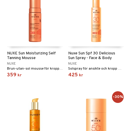
pstift
t och skydd
produkt
gloss
dvård
elningen
liner
ning och rengöring
tik
e-up penslar
cara
onskugga
NUXE Sun Moisturizing Self
Nuxe Sun Spf 30 Delicious
Tanning Mousse
Sun Spray - Face & Body
mer
NUXE
NUXE
Brun-utan-sol mousse för kropp och ansikte från Nuxe
Solspray för ansikte och kropp med SPF 30 från Nuxe som skyddar och återfuktar.
er
359
425
kr
kr
-30%