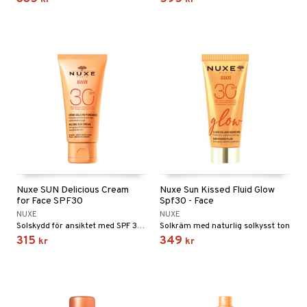
e
 & Gelé
cialprodukter
göring
cialprodukter
pa
ymprodukter
rum
inser
gg & Mustasch
UE
produkter
nique
cialprodukter
p 10
g 1: Rengöring
rd
g 2: Exfoliering
oliering och masker
p
Nuxe SUN Delicious Cream
Nuxe Sun Kissed Fluid Glow
g 3: Fukt
tvård
sh
for Face SPF30
Spf30 - Face
NUXE
NUXE
d- och kroppsvård
n
matics Elixir
dd
Solskydd för ansiktet med SPF 30 från Nuxe
Solkräm med naturlig solkysst ton
315
349
n- och läppvård
cealer
kr
kr
yx
skydd
n
göring
liner
nique Happy
teg till män
änst
rum
ndation
nique Happy For Men
oliering
 & svar