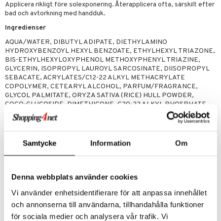
Applicera rikligt före solexponering. Återapplicera ofta, särskilt efter
bad och avtorkning med handduk.
Ingredienser
AQUA/WATER, DIBUTYL ADIPATE, DIETHYLAMINO
HYDROXYBENZOYL HEXYL BENZOATE, ETHYLHEXYL TRIAZONE,
BIS-ETHYLHEXYLOXYPHENOL METHOXYPHENYL TRIAZINE,
GLYCERIN, ISOPROPYL LAUROYL SARCOSINATE, DIISOPROPYL
SEBACATE, ACRYLATES/C12-22 ALKYL METHACRYLATE
COPOLYMER, CETEARYL ALCOHOL, PARFUM/FRAGRANCE,
GLYCOL PALMITATE, ORYZA SATIVA (RICE) HULL POWDER,
COCO-GLUCOSIDE, DIMETHICONE, C20-22 ALKYL PHOSPHATE,
POLYACRYLATE CROSSPOLYMER-6, BENZYL ALCOHOL, C20-22
ALCOHOLS, CAPRYLOYL GLYCINE, TOCOPHEROL, ARGININE,
TOCOPHERYL ACETATE, DEHYDROACETIC ACID, HELIANTHUS
ANNUUS (SUNFLOWER) SEED OIL, SODIUM GLUCONATE, SODIUM
Samtycke
Information
Om
HYDROXIDE, DIMETHICONOL, SIMMONDSIA CHINENSIS (JOJOBA)
SEED OIL, CITRIC ACID, DISODIUM LAURYL SULFOSUCCINATE,
INOSITOL, EICHHORNIA CRASSIPES EXTRACT, ETHYL FERULATE,
SOLANUM LYCOPERSICUM (TOMATO) FRUIT EXTRACT,
Denna webbplats använder cookies
ROSMARINUS OFFICINALIS (ROSEMARY) LEAF EXTRACT,
Vi använder enhetsidentifierare för att anpassa innehållet
FAGRAEA BERTEROANA FLOWER EXTRACT, TETRAMETHYL
ACETYLOCTAHYDRONAPHTHALENES, CITRUS AURANTIUM
och annonserna till användarna, tillhandahålla funktioner
PEEL OIL, LINALYL ACETATE, LIMONENE, LINALOOL,
för sociala medier och analysera vår trafik. Vi
CITRONELLOL, DIMETHYL PHENETHYL ACETATE, GERANIOL,