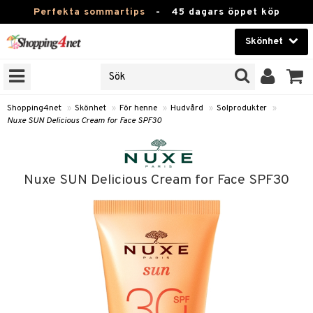
Perfekta sommartips
-
45 dagars öppet köp
Skönhet
RKEN
Skönhet
M BRANDS
T
Kontaktlinser
Shopping4net
»
Skönhet
»
För henne
»
Hudvård
»
Solprodukter
»
Nuxe SUN Delicious Cream for Face SPF30
JER
Hälsokost
ODUKTER
Apotek
TKORT
Nuxe SUN Delicious Cream for Face SPF30
Fitness
e
Hem & Inredning
Leksaker, Barn & Baby
essoarer
rd
Varumärken
lsam
iktscremer
Kampanjer
star / Kammar
 hy
iktsvård