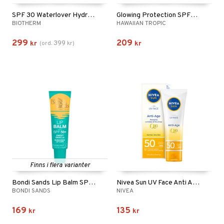
SPF 30 Waterlover Hydrating Sun Milk
Glowing Protection SPF50 Face Cream
BIOTHERM
HAWAIIAN TROPIC
299
209
399
kr
(
ord.
kr
)
kr
Finns i flera varianter
Bondi Sands Lip Balm SPF 50+
Nivea Sun UV Face Anti Age Q10 Cream Spf 50
BONDI SANDS
NIVEA
169
135
kr
kr