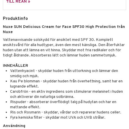
g 2: Exfoliering
oliering och masker
p
TILL REAN »
elningen
rum
g 3: Fukt
tvård
sh
tik
gg & Mustasch
Produktinfo
d- och kroppsvård
n
matics Elixir
dd
Nuxe SUN Delicious Cream for Face SPF30 High Protection från
produkter
n- och läppvård
cealer
yx
skydd
n
Nuxe
cialprodukter
göring
liner
Vattenavvisande solskydd för ansiktet med SPF 30. Komplett
nique Happy
teg till män
ansiktsvård för alla hudtyper, även den mest känsliga. Den återfuktar
rum
ndation
nique Happy For Men
huden utan att lämna en vit hinna. Skyddar mot fria radikaler och för
oliering
tidigt åldrande. Absorberas lätt och lämnar huden sammetsmjuk.
pstift
t och skydd
INNEHÅLLER
gloss
dvård
Vattenhyacint - skyddar huden från uttorkning och lämnar den
smidig och mjuk.
liner
ning och rengöring
Kau Pe blomman - skyddar huden från överhettning, samt har en
lugnande effekt.
e-up penslar
Carobfrön - en aktiv ingrediens som stimulerar melaninet i huden
och aktiverar din naturliga solbränna.
cara
Rispuder - absorberar överflödigt talg på hudytan och har en
mattande effekt.
onskugga
Ris och Rosmarin - skyddar, vårdar och reparerar hudens celler.
Fyra kemiska filter - skyddar mot UVA och UVB strålar.
mer
Användning
er