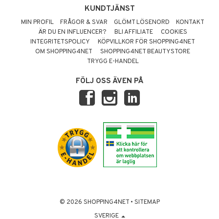
KUNDTJÄNST
MIN PROFIL
FRÅGOR & SVAR
GLÖMT LÖSENORD
KONTAKT
ÄR DU EN INFLUENCER?
BLI AFFILIATE
COOKIES
INTEGRITETSPOLICY
KÖPVILLKOR FÖR SHOPPING4NET
OM SHOPPING4NET
SHOPPING4NET BEAUTYSTORE
TRYGG E-HANDEL
FÖLJ OSS ÄVEN PÅ
© 2026 SHOPPING4NET
•
SITEMAP
SVERIGE