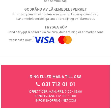
oss samma dag.
GODKÄND AV LÄKEMEDELSVERKET
EU-logotypen är symbolen som visar att vi är godkända av
Läkemedelsverket gällande försäljning av läkemedel.
TRYGGA KÖP
Handla tryggt & säkert via faktura, delbetalning eller marknadens
vanligaste kort.
RING ELLER MAILA TILL OSS
031 712 01 01
ÖPPETTIDER: MÅN.-FRE. 9.00 - 15.00
LUNCHSTÄNGT 12.00 - 13.00
INFO@SHOPPING4NET.COM