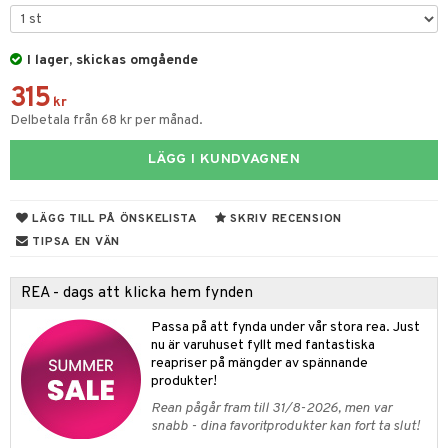
 & Gelé
nzer & Highlighter
ppar
ylotion
y spray
en
ymprodukter
cealer
lm
glar
I lager, skickas omgående
n utan sol
tljus & Rumsdoft
mband
om
315
gad Dagcreme
ppenna
naglar
on
odorant
 de cologne
sband
kr
Delbetala från 68 kr per månad.
ndation
pglans
ellack
liner / Kajal
lbehör
chgelé & tvål
 de parfum
hängen
lsam
apotek
rd
dukter
LÄGG I KUNDVAGNEN
mer
pstift
elvård
nsar
e-up
vård
 de toilette
gar
ktriska trimmers
iktscremer
gon
vård
ärer
er
mover
ögonfransar
iga
t Set
tset
avfall
n utan sol
ylotion
e
m
LÄGG TILL PÅ ÖNSKELISTA
SKRIV RECENSION
uge
lbehör
cara
cetter
ndvård
färg
tset
n utan sol
er shave balm
pa
TIPSA EN VÄN
onbryn
borttagning
hampo
sk
odorant
er shave lotion
inser
REA - dags att klicka hem fynden
onskugga
ppsolja
ling produkter
essärer
chgelé & tvål
 de cologne
UE
Passa på att fynda under vår stora rea. Just
mma & Baby
lbehör
oncremer
ndvård
 de toilette
nique
nu är varuhuset fyllt med fantastiska
änst
reapriser på mängder av spännande
ling
ling
borttagning
tset
p 10
produkter!
 & svar
produkter
produkter
produkter
Rean pågår fram till 31/8-2026, men var
g 1: Rengöring
rd
snabb - dina favoritprodukter kan fort ta slut!
produkt
cialprodukter
göring
cialprodukter