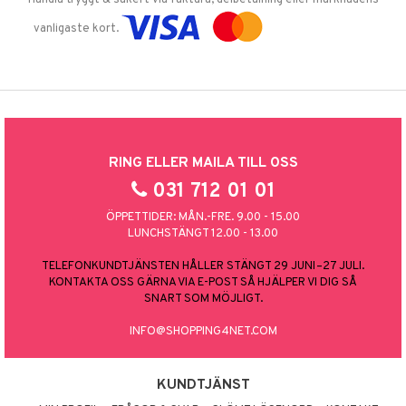
vanligaste kort.
RING ELLER MAILA TILL OSS
031 712 01 01
ÖPPETTIDER: MÅN.-FRE. 9.00 - 15.00
LUNCHSTÄNGT 12.00 - 13.00
TELEFONKUNDTJÄNSTEN HÅLLER STÄNGT 29 JUNI–27 JULI.
KONTAKTA OSS GÄRNA VIA E-POST SÅ HJÄLPER VI DIG SÅ
SNART SOM MÖJLIGT.
INFO@SHOPPING4NET.COM
KUNDTJÄNST