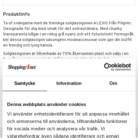
Produktinfo
Ta ut svängarna med de trendiga solglasögonen ALEXIS från Pilgrim.
Designade för dig med smak för det extraordinära. Med chunky
transparenta bågar i en rökig grå nyans och ett futuristiskt formspråk
blir dessa solglasögon säsongens modeaccessoar som ger din outfit
en trendig och lyxig känsla.
Solglasögonen är tillverkade av 75% återvunnen plast och säljs i en
tygpåse som kan användas både som skydd och putsduk.
Alla Pilgrims solglasögon har UVA- och UVB-skydd, är CE-godkända
och har UV400-skyddade glas.
Samtycke
Information
Om
Artikelnr
CG188-P8-1-XX-XX
Denna webbplats använder cookies
Lägsta pris senaste 30 dagarna: 349 kr
Vi använder enhetsidentifierare för att anpassa innehållet
och annonserna till användarna, tillhandahålla funktioner
för sociala medier och analysera vår trafik. Vi
Tips till dig
vidarebefordrar även sådana identifierare och annan