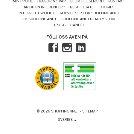
MIN PROFIL
FRÅGOR & SVAR
GLÖMT LÖSENORD
KONTAKT
ÄR DU EN INFLUENCER?
BLI AFFILIATE
COOKIES
INTEGRITETSPOLICY
KÖPVILLKOR FÖR SHOPPING4NET
OM SHOPPING4NET
SHOPPING4NET BEAUTYSTORE
TRYGG E-HANDEL
FÖLJ OSS ÄVEN PÅ
© 2026 SHOPPING4NET
•
SITEMAP
SVERIGE