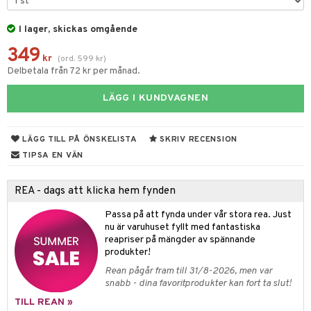
ndation
nique Happy For Men
oliering
 & Gelé
cialprodukter
pstift
t och skydd
I lager, skickas omgående
ymprodukter
gloss
dvård
349
kr
(
ord.
599
kr
)
liner
Delbetala från 72 kr per månad.
ning och rengöring
e-up penslar
LÄGG I KUNDVAGNEN
cara
LÄGG TILL PÅ ÖNSKELISTA
SKRIV RECENSION
onskugga
TIPSA EN VÄN
mer
er
REA - dags att klicka hem fynden
Passa på att fynda under vår stora rea. Just
nu är varuhuset fyllt med fantastiska
reapriser på mängder av spännande
produkter!
Rean pågår fram till 31/8-2026, men var
snabb - dina favoritprodukter kan fort ta slut!
TILL REAN »