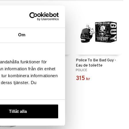
Om
- Deodorant
Police To Be - Eau de
Police To Be Bad Guy -
andahålla funktioner för
toilette (Edt) Spray
Eau de toilette
n information från din enhet
POLICE
POLICE
 tur kombinera informationen
449
315
kr
kr
 deras tjänster. Du
Tillåt alla