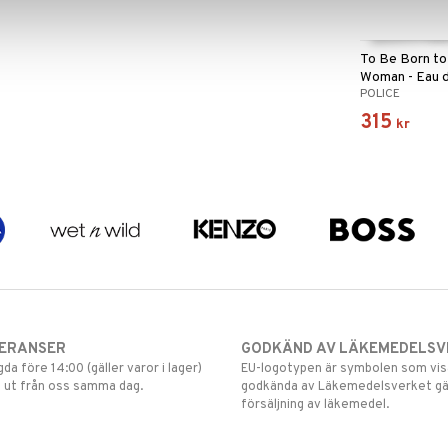
To Be Born to
Woman - Eau 
POLICE
315
kr
VERANSER
GODKÄND AV LÄKEMEDELSV
gda före 14:00 (gäller varor i lager)
EU-logotypen är symbolen som visar
 ut från oss samma dag.
godkända av Läkemedelsverket gä
försäljning av läkemedel.