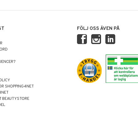
ST
FÖLJ OSS ÄVEN PÅ
AR
NORD
LUENCER?
OLICY
ÖR SHOPPING4NET
4NET
T BEAUTYSTORE
DEL