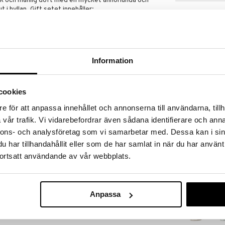
isk och manlig doft med en mycket annorlunda och
 i hyllan. Gift setet innehåller:
ml
0ml
Information
cookies
Police To Be 
e för att anpassa innehållet och annonserna till användarna, tillh
Stick
vår trafik. Vi vidarebefordrar även sådana identifierare och anna
POLICE
nnons- och analysföretag som vi samarbetar med. Dessa kan i sin
209
kr
har tillhandahållit eller som de har samlat in när du har använt
ortsatt användande av vår webbplats.
Anpassa