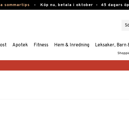
ta sommartips
-
Köp nu, betala i oktober -
45 dagars ö
ost
Apotek
Fitness
Hem & Inredning
Leksaker, Barn 
Shoppi