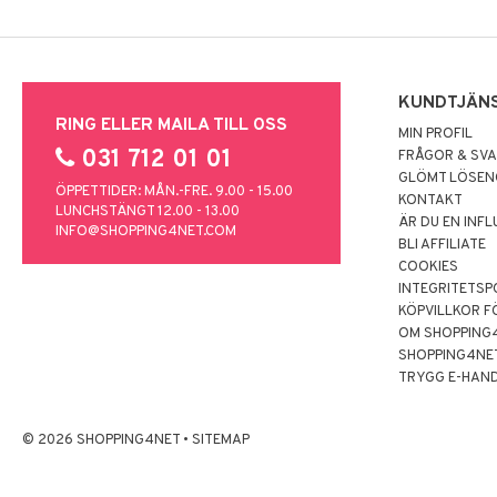
KUNDTJÄN
RING ELLER MAILA TILL OSS
MIN PROFIL
031 712 01 01
FRÅGOR & SV
GLÖMT LÖSE
ÖPPETTIDER: MÅN.-FRE. 9.00 - 15.00
KONTAKT
LUNCHSTÄNGT 12.00 - 13.00
ÄR DU EN INF
INFO@SHOPPING4NET.COM
BLI AFFILIATE
COOKIES
INTEGRITETSP
KÖPVILLKOR F
OM SHOPPING
SHOPPING4NE
TRYGG E-HAN
© 2026 SHOPPING4NET
•
SITEMAP