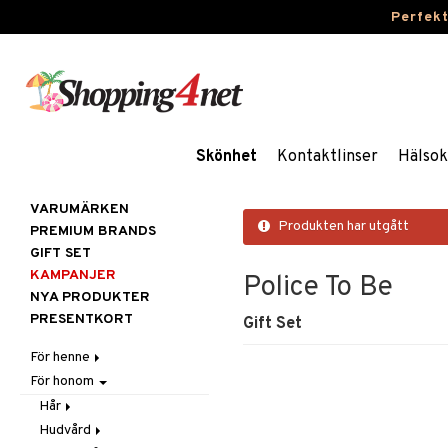
Perfek
Skönhet
Kontaktlinser
Hälsok
VARUMÄRKEN
Produkten har utgått
PREMIUM BRANDS
GIFT SET
KAMPANJER
Police To Be
NYA PRODUKTER
PRESENTKORT
Gift Set
För henne
För honom
Hår
Hudvård
Accessoarer
Hår
Kosmetika
Balsam
Ansiktscremer
Hudvård
Balsam