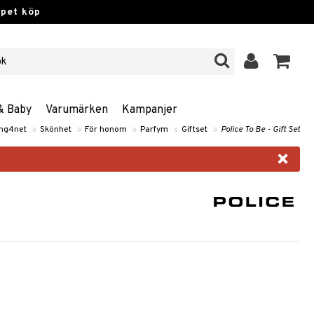
ppet köp
& Baby
Varumärken
Kampanjer
ng4net
»
Skönhet
»
För honom
»
Parfym
»
Giftset
»
Police To Be - Gift Set
×