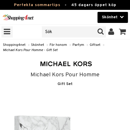
Perfekta sommartips
-
45 dagars öppet köp
Skönhet
RKEN
Skönhet
M BRANDS
T
Kontaktlinser
Shopping4net
»
Skönhet
»
För honom
»
Parfym
»
Giftset
»
Michael Kors Pour Homme - Gift Set
JER
Hälsokost
ODUKTER
Apotek
TKORT
Michael Kors Pour Homme
Fitness
Gift Set
e
Hem & Inredning
om
Leksaker, Barn & Baby
essoarer
rd
Varumärken
lsam
iktscremer
lsam
tika
rd
Kampanjer
star / Kammar
 hy
iktsvård
ktriska trimmers
t Set
iktscremer
vård
vård