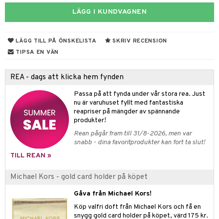
UE
 & Gelé
LÄGG I KUNDVAGNEN
cialprodukter
nique
änst
ymprodukter
p 10
LÄGG TILL PÅ ÖNSKELISTA
SKRIV RECENSION
 & svar
g 1: Rengöring
rd
TIPSA EN VÄN
produkt
g 2: Exfoliering
oliering och masker
p
REA - dags att klicka hem fynden
elningen
g 3: Fukt
tvård
sh
Passa på att fynda under vår stora rea. Just
tik
d- och kroppsvård
n
matics Elixir
dd
nu är varuhuset fyllt med fantastiska
reapriser på mängder av spännande
n- och läppvård
cealer
yx
skydd
n
produkter!
Rean pågår fram till 31/8-2026, men var
göring
liner
nique Happy
teg till män
snabb - dina favoritprodukter kan fort ta slut!
rum
ndation
nique Happy For Men
oliering
TILL REAN »
pstift
t och skydd
Michael Kors - gold card holder på köpet
gloss
dvård
Gåva från Michael Kors!
liner
ning och rengöring
Köp valfri doft från Michael Kors och få en
snygg gold card holder på köpet, värd 175 kr.