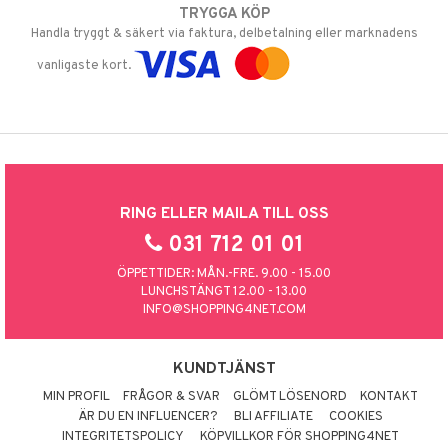
TRYGGA KÖP
Handla tryggt & säkert via faktura, delbetalning eller marknadens
vanligaste kort.
RING ELLER MAILA TILL OSS
031 712 01 01
ÖPPETTIDER: MÅN.-FRE. 9.00 - 15.00
LUNCHSTÄNGT 12.00 - 13.00
INFO@SHOPPING4NET.COM
KUNDTJÄNST
MIN PROFIL
FRÅGOR & SVAR
GLÖMT LÖSENORD
KONTAKT
ÄR DU EN INFLUENCER?
BLI AFFILIATE
COOKIES
INTEGRITETSPOLICY
KÖPVILLKOR FÖR SHOPPING4NET