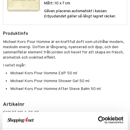
e-up penslar
Mått: 10 x 7 cm
cara
Gåvan placeras automatiskt i kassan.
Erbjudandet gäller så långt lagret räcker.
onskugga
mer
Produktinfo
er
Michael Kors Pour Homme är en kraftfull doft som utstrålar modern,
maskulin energi. Doften är långvarig, nyanserad och djup, och den
sammanflätar element från jorden och havet för att skapa en fräsch,
aromatisk och oväntad effekt.
I setet ingår:
Michael Kors Pour Homme EdP 50 ml
Michael Kors Pour Homme Shower Gel 50 ml
Michael Kors Pour Homme After Shave Balm 50 ml
Artikelnr
CMK37-MK-1-XX-XX
Lägsta pris senaste 30 dagarna: 775 kr