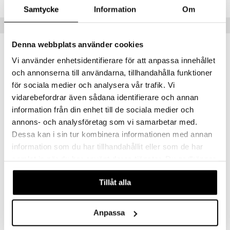
Samtycke
Information
Om
Tips till dig
Denna webbplats använder cookies
-8%
Vi använder enhetsidentifierare för att anpassa innehållet
och annonserna till användarna, tillhandahålla funktioner
för sociala medier och analysera vår trafik. Vi
vidarebefordrar även sådana identifierare och annan
information från din enhet till de sociala medier och
annons- och analysföretag som vi samarbetar med.
Dessa kan i sin tur kombinera informationen med annan
information som du har tillhandahållit eller som de har
Michael Kors Pour Femme - Gift Set
Michael Kors Pour Homme - Deo Stick
samlat in när du har använt deras tjänster. Du godkänner
MICHAEL KORS
MICHAEL KORS
våra cookies vid fortsatt användande av vår webbplats.
Tillåt alla
799
275
869
kr
(
ord.
kr
)
kr
Anpassa