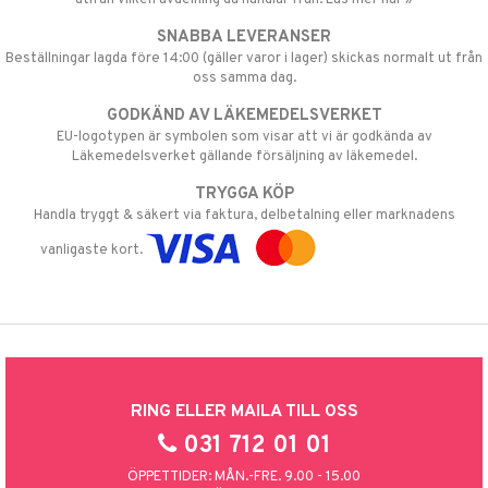
SNABBA LEVERANSER
Beställningar lagda före 14:00 (gäller varor i lager) skickas normalt ut från
oss samma dag.
GODKÄND AV LÄKEMEDELSVERKET
EU-logotypen är symbolen som visar att vi är godkända av
Läkemedelsverket gällande försäljning av läkemedel.
TRYGGA KÖP
Handla tryggt & säkert via faktura, delbetalning eller marknadens
vanligaste kort.
RING ELLER MAILA TILL OSS
031 712 01 01
ÖPPETTIDER: MÅN.-FRE. 9.00 - 15.00