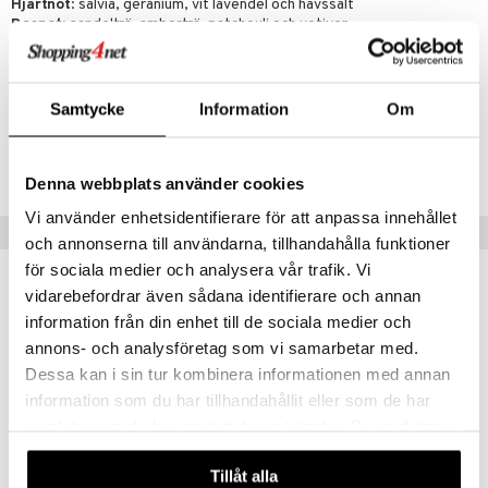
Hjärtnot
: salvia, geranium, vit lavendel och havssalt
Basnot
: sandelträ, amberträ, patchouli och vetiver
Artikelnr
Samtycke
Information
Om
CVG02-VG-50-XX-XX
Lägsta pris senaste 30 dagarna: 565 kr
Denna webbplats använder cookies
Vi använder enhetsidentifierare för att anpassa innehållet
Populära produkter
och annonserna till användarna, tillhandahålla funktioner
för sociala medier och analysera vår trafik. Vi
gåva på köpet!
-15%
vidarebefordrar även sådana identifierare och annan
information från din enhet till de sociala medier och
annons- och analysföretag som vi samarbetar med.
Dessa kan i sin tur kombinera informationen med annan
information som du har tillhandahållit eller som de har
samlat in när du har använt deras tjänster. Du godkänner
våra cookies vid fortsatt användande av vår webbplats.
Finns i flera varianter
Finns i flera varianter
Tillåt alla