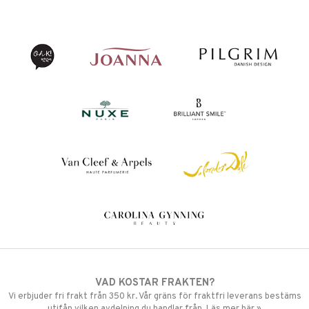
VAD KOSTAR FRAKTEN?
Vi erbjuder fri frakt från 350 kr. Vår gräns för fraktfri leverans bestäms
utifån vilken avdelning du handlar från. Läs mer här »