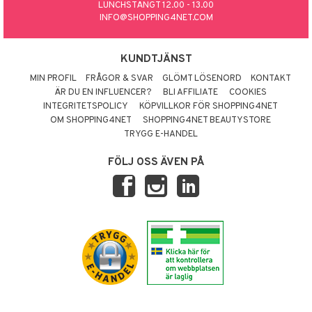
LUNCHSTÄNGT 12.00 - 13.00
INFO@SHOPPING4NET.COM
KUNDTJÄNST
MIN PROFIL
FRÅGOR & SVAR
GLÖMT LÖSENORD
KONTAKT
ÄR DU EN INFLUENCER?
BLI AFFILIATE
COOKIES
INTEGRITETSPOLICY
KÖPVILLKOR FÖR SHOPPING4NET
OM SHOPPING4NET
SHOPPING4NET BEAUTYSTORE
TRYGG E-HANDEL
FÖLJ OSS ÄVEN PÅ