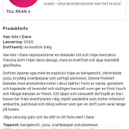
e-up penslar
snabb - dina favoritprodukter kan fort ta slut!
cara
TILL REAN »
onskugga
Produktinfo
mer
Van Gils I Dare
er
Lansering
: 2020
Doftfamilj
: Aromatisk träig
Van Gils I Dare representerar en maskulin stil och i linje med dess
fräscha doft följer dess design, med en kraftfull och djup marinblå
glasflaska.
Doften öppnar upp med en explosiv topp av bergamott, vibrerande
yuzu, kryddig svartpeppar och saftigt plommon. Denna friskhet
blandas med aromatiska noter i dess hjärta i form av salvia, geranium
och lugnande vit lavendel och slutligen havssalt som ger en frisk touch
och fångar känslan av frihet. Ett djupt och sensuellt doftspår av trä i
basen tar fram äventyraren i dig, mjukt sandelträ som möter intensivt
amberträ, patchouli och rökig vetiver som ger en doft som varar länge
på huden.
Våga vara dig själv och lev ditt liv till fullo med I Dare.
Toppnot
: bergamott, yuzu, svartpeppar och plommon