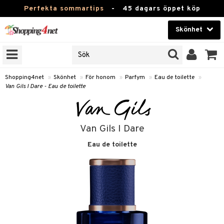
Perfekta sommartips
-
45 dagars öppet köp
Skönhet
RKEN
Skönhet
M BRANDS
T
Kontaktlinser
Shopping4net
»
Skönhet
»
För honom
»
Parfym
»
Eau de toilette
»
Van Gils I Dare - Eau de toilette
JER
Hälsokost
ODUKTER
Apotek
TKORT
Van Gils I Dare
Fitness
Eau de toilette
e
Hem & Inredning
om
Leksaker, Barn & Baby
essoarer
rd
Varumärken
lsam
iktscremer
lsam
tika
rd
Kampanjer
star / Kammar
 hy
iktsvård
ktriska trimmers
t Set
iktscremer
vård
vård