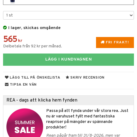
UE
 & Gelé
cialprodukter
nique
änst
ymprodukter
p 10
 & svar
I lager, skickas omgående
g 1: Rengöring
rd
565
produkt
kr
g 2: Exfoliering
oliering och masker
FRI FRAKT!
p
Delbetala från 92 kr per månad.
elningen
g 3: Fukt
tvård
sh
tik
LÄGG I KUNDVAGNEN
d- och kroppsvård
n
matics Elixir
dd
n- och läppvård
cealer
yx
skydd
n
LÄGG TILL PÅ ÖNSKELISTA
SKRIV RECENSION
göring
liner
TIPSA EN VÄN
nique Happy
teg till män
rum
ndation
nique Happy For Men
oliering
REA - dags att klicka hem fynden
pstift
t och skydd
Passa på att fynda under vår stora rea. Just
gloss
nu är varuhuset fyllt med fantastiska
dvård
reapriser på mängder av spännande
liner
ning och rengöring
produkter!
Rean pågår fram till 31/8-2026, men var