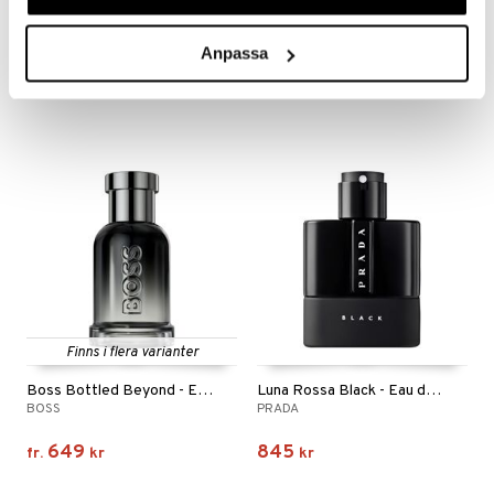
Prada Paradigme - Eau de parfum
Tommy - Eau de Toilette Spray
PRADA
TOMMY HILFIGER
Anpassa
865
399
469
fr.
kr
fr.
kr
(
ord.
kr
)
Finns i flera varianter
Boss Bottled Beyond - Eau de parfum
Luna Rossa Black - Eau de parfum
BOSS
PRADA
649
845
fr.
kr
kr