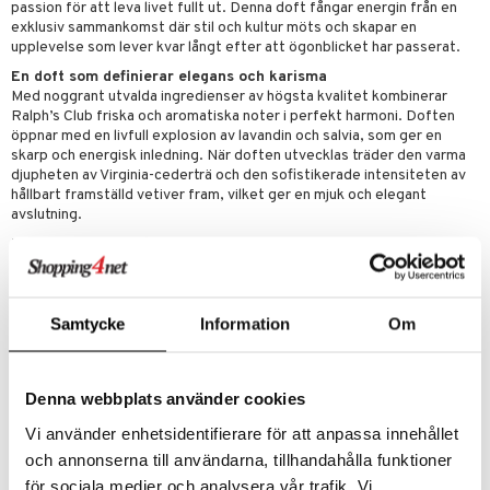
passion för att leva livet fullt ut. Denna doft fångar energin från en
exklusiv sammankomst där stil och kultur möts och skapar en
upplevelse som lever kvar långt efter att ögonblicket har passerat.
En doft som definierar elegans och karisma
Med noggrant utvalda ingredienser av högsta kvalitet kombinerar
Ralph’s Club friska och aromatiska noter i perfekt harmoni. Doften
öppnar med en livfull explosion av lavandin och salvia, som ger en
skarp och energisk inledning. När doften utvecklas träder den varma
djupheten av Virginia-cederträ och den sofistikerade intensiteten av
hållbart framställd vetiver fram, vilket ger en mjuk och elegant
avslutning.
Ett uttryck för sofistikerad maskulinitet
Ralph’s Club är en aromatisk träig fougère skapad med en hög
koncentration av naturliga ingredienser. Dess djup och långvarighet
gör den till en signaturdoft för män som drar till sig uppmärksamhet
utan ansträngning. Dess unika karaktär speglar både elegans och
Samtycke
Information
Om
självförtroende, vilket gör den till den perfekta följeslagaren för
oförglömliga kvällar.
En doft som gör ett bestående intryck
Denna webbplats använder cookies
Ralph’s Club Eau de Parfum är en upplevelse. Med sin sofistikerade
träiga friskhet och djupa karaktär speglar den en man som
Vi använder enhetsidentifierare för att anpassa innehållet
värdesätter äkthet, elegans och de viktigaste relationerna i livet.
och annonserna till användarna, tillhandahålla funktioner
Toppnot
: grapefruktolja, lavandin, äpple
för sociala medier och analysera vår trafik. Vi