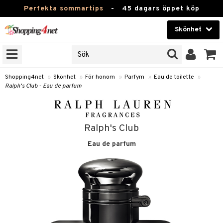
Perfekta sommartips
-
45 dagars öppet köp
Skönhet
RKEN
Skönhet
M BRANDS
T
Kontaktlinser
Shopping4net
»
Skönhet
»
För honom
»
Parfym
»
Eau de toilette
»
Ralph's Club - Eau de parfum
JER
Hälsokost
ODUKTER
Apotek
TKORT
Ralph's Club
Fitness
Eau de parfum
e
Hem & Inredning
om
Leksaker, Barn & Baby
essoarer
rd
Varumärken
lsam
iktscremer
lsam
tika
rd
Kampanjer
star / Kammar
 hy
iktsvård
ktriska trimmers
t Set
iktscremer
vård
vård