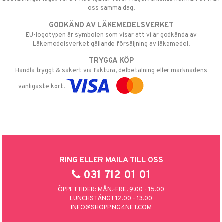
oss samma dag.
GODKÄND AV LÄKEMEDELSVERKET
EU-logotypen är symbolen som visar att vi är godkända av
Läkemedelsverket gällande försäljning av läkemedel.
TRYGGA KÖP
Handla tryggt & säkert via faktura, delbetalning eller marknadens
vanligaste kort.
RING ELLER MAILA TILL OSS
031 712 01 01
ÖPPETTIDER: MÅN.-FRE. 9.00 - 15.00
LUNCHSTÄNGT 12.00 - 13.00
INFO@SHOPPING4NET.COM