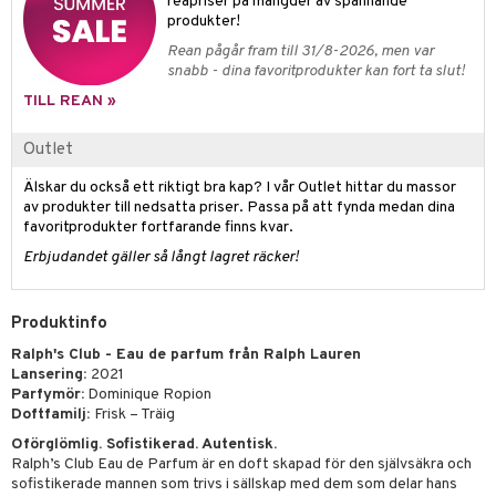
e-up penslar
reapriser på mängder av spännande
produkter!
cara
Rean pågår fram till 31/8-2026, men var
snabb - dina favoritprodukter kan fort ta slut!
onskugga
TILL REAN »
mer
Outlet
er
Älskar du också ett riktigt bra kap? I vår Outlet hittar du massor
av produkter till nedsatta priser. Passa på att fynda medan dina
favoritprodukter fortfarande finns kvar.
Erbjudandet gäller så långt lagret räcker!
Produktinfo
Ralph's Club - Eau de parfum från Ralph Lauren
Lansering:
2021
Parfymör:
Dominique Ropion
Doftfamilj:
Frisk – Träig
Oförglömlig. Sofistikerad. Autentisk.
Ralph’s Club Eau de Parfum är en doft skapad för den självsäkra och
sofistikerade mannen som trivs i sällskap med dem som delar hans