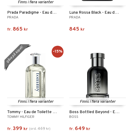
Finns i flera varianter
Prada Paradigme - Eau de parfum
Luna Rossa Black - Eau de parfum
PRADA
PRADA
865
845
fr.
kr
kr
gåva på köpet!
-15%
Finns i flera varianter
Finns i flera varianter
Tommy - Eau de Toilette Spray
Boss Bottled Beyond - Eau de parfum
TOMMY HILFIGER
BOSS
399
649
469
fr.
kr
(
ord.
kr
)
fr.
kr