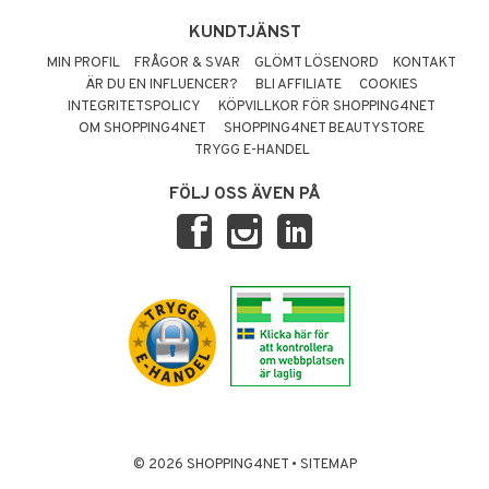
KUNDTJÄNST
MIN PROFIL
FRÅGOR & SVAR
GLÖMT LÖSENORD
KONTAKT
ÄR DU EN INFLUENCER?
BLI AFFILIATE
COOKIES
INTEGRITETSPOLICY
KÖPVILLKOR FÖR SHOPPING4NET
OM SHOPPING4NET
SHOPPING4NET BEAUTYSTORE
TRYGG E-HANDEL
FÖLJ OSS ÄVEN PÅ
© 2026 SHOPPING4NET
•
SITEMAP