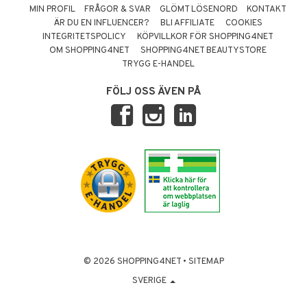
MIN PROFIL
FRÅGOR & SVAR
GLÖMT LÖSENORD
KONTAKT
ÄR DU EN INFLUENCER?
BLI AFFILIATE
COOKIES
INTEGRITETSPOLICY
KÖPVILLKOR FÖR SHOPPING4NET
OM SHOPPING4NET
SHOPPING4NET BEAUTYSTORE
TRYGG E-HANDEL
FÖLJ OSS ÄVEN PÅ
© 2026 SHOPPING4NET
•
SITEMAP
SVERIGE