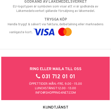
GODKÄND AV LÄKEMEDELSVERKET
EU-logotypen är symbolen som visar att vi är godkända av
Läkemedelsverket gällande försäljning av läkemedel.
TRYGGA KÖP
Handla tryggt & säkert via faktura, delbetalning eller marknadens
vanligaste kort.
RING ELLER MAILA TILL OSS
031 712 01 01
ÖPPETTIDER: MÅN.-FRE. 9.00 - 15.00
LUNCHSTÄNGT 12.00 - 13.00
INFO@SHOPPING4NET.COM
KUNDTJÄNST