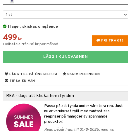
UE
 & Gelé
cialprodukter
nique
änst
ymprodukter
p 10
 & svar
I lager, skickas omgående
g 1: Rengöring
rd
499
produkt
kr
g 2: Exfoliering
oliering och masker
FRI FRAKT!
p
Delbetala från 86 kr per månad.
elningen
g 3: Fukt
tvård
sh
tik
LÄGG I KUNDVAGNEN
d- och kroppsvård
n
matics Elixir
dd
n- och läppvård
cealer
yx
skydd
n
LÄGG TILL PÅ ÖNSKELISTA
SKRIV RECENSION
göring
liner
TIPSA EN VÄN
nique Happy
teg till män
rum
ndation
nique Happy For Men
oliering
REA - dags att klicka hem fynden
pstift
t och skydd
Passa på att fynda under vår stora rea. Just
gloss
nu är varuhuset fyllt med fantastiska
dvård
reapriser på mängder av spännande
liner
ning och rengöring
produkter!
Rean pågår fram till 31/8-2026, men var