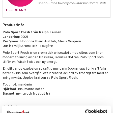
e-up penslar
snabb - dina favoritprodukter kan fort ta slut!
cara
TILL REAN »
onskugga
Produktinfo
mer
Polo Sport Fresh från Ralph Lauren
er
Lansering:
2021
Parfymör
: Honorine Blanc-Hattab, Alexis Grugeon
Doftfamilj
: Aromatisk - Fougère
Polo Sport Fresh är en aromatisk unisexdoft med citrus som är en
modern tolkning av den klassiska, ikoniska doften Polo Sport som
tillför en fräsch twist och ny energi.
En glittrande explosion av saftig mandarin öppnar upp för kraftfulla
noter av iris som övergår i ett intensivt ackord av frostigt trä med en
aning mynta. Upplev kraften av Polo Sport Fresh.
Toppnot:
mandarin
Hjärtnot:
iris, marina noter
Basnot:
mynta och frostigt trä
Artikelnr