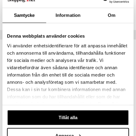
CPOLL-RL-125-XX-XX
Samtycke
Information
Om
Lägsta pris senaste 30 dagarna: 499 kr
Populära produkter
Denna webbplats använder cookies
Vi använder enhetsidentifierare för att anpassa innehållet
gåva på köpet!
-15%
och annonserna till användarna, tillhandahålla funktioner
för sociala medier och analysera vår trafik. Vi
vidarebefordrar även sådana identifierare och annan
information från din enhet till de sociala medier och
annons- och analysföretag som vi samarbetar med.
Dessa kan i sin tur kombinera informationen med annan
information som du har tillhandahållit eller som de har
Finns i flera varianter
Finns i flera varianter
samlat in när du har använt deras tjänster. Du godkänner
våra cookies vid fortsatt användande av vår webbplats.
Prada Paradigme - Eau de parfum
Tommy - Eau de Toilette Spray
PRADA
TOMMY HILFIGER
Tillåt alla
865
399
469
fr.
kr
fr.
kr
(
ord.
kr
)
Anpassa