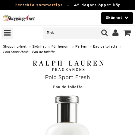
Perfekta sommartips
-
45 dagars öppet köp
Skönhet
RKEN
Skönhet
M BRANDS
T
Kontaktlinser
Shopping4net
»
Skönhet
»
För honom
»
Parfym
»
Eau de toilette
»
Polo Sport Fresh - Eau de toilette
JER
Hälsokost
ODUKTER
Apotek
TKORT
Polo Sport Fresh
Fitness
Eau de toilette
e
Hem & Inredning
om
Leksaker, Barn & Baby
essoarer
rd
Varumärken
lsam
iktscremer
lsam
tika
rd
Kampanjer
star / Kammar
 hy
iktsvård
ktriska trimmers
t Set
iktscremer
vård
vård