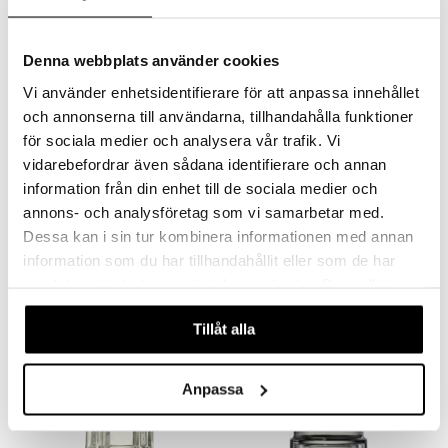
Denna webbplats använder cookies
Vi använder enhetsidentifierare för att anpassa innehållet
och annonserna till användarna, tillhandahålla funktioner
Finns i flera varianter
för sociala medier och analysera vår trafik. Vi
Prada Paradigme - Eau de parfum
Luna Rossa Black - Eau de parfum
vidarebefordrar även sådana identifierare och annan
PRADA
PRADA
information från din enhet till de sociala medier och
annons- och analysföretag som vi samarbetar med.
865
845
fr.
kr
kr
Dessa kan i sin tur kombinera informationen med annan
information som du har tillhandahållit eller som de har
gåva på köpet!
samlat in när du har använt deras tjänster. Du godkänner
-15%
våra cookies vid fortsatt användande av vår webbplats.
Tillåt alla
Anpassa