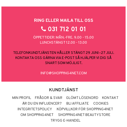
RING ELLER MAILA TILL OSS
031 712 01 01
ÖPPETTIDER: MÅN.-FRE. 9.00 - 15.00
LUNCHSTÄNGT 12.00 - 13.00
TELEFONKUNDTJÄNSTEN HÅLLER STÄNGT 29 JUNI–27 JULI.
KONTAKTA OSS GÄRNA VIA E-POST SÅ HJÄLPER VI DIG SÅ
SNART SOM MÖJLIGT.
INFO@SHOPPING4NET.COM
KUNDTJÄNST
MIN PROFIL
FRÅGOR & SVAR
GLÖMT LÖSENORD
KONTAKT
ÄR DU EN INFLUENCER?
BLI AFFILIATE
COOKIES
INTEGRITETSPOLICY
KÖPVILLKOR FÖR SHOPPING4NET
OM SHOPPING4NET
SHOPPING4NET BEAUTYSTORE
TRYGG E-HANDEL