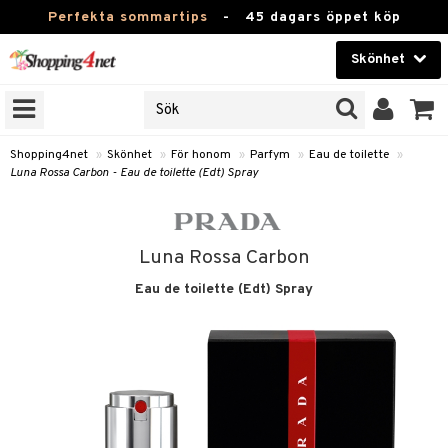
Perfekta sommartips
-
45 dagars öppet köp
Skönhet
RKEN
Skönhet
M BRANDS
T
Kontaktlinser
Shopping4net
»
Skönhet
»
För honom
»
Parfym
»
Eau de toilette
»
Luna Rossa Carbon - Eau de toilette (Edt) Spray
JER
Hälsokost
ODUKTER
Apotek
TKORT
Luna Rossa Carbon
Fitness
Eau de toilette (Edt) Spray
e
Hem & Inredning
om
Leksaker, Barn & Baby
essoarer
rd
Varumärken
lsam
iktscremer
lsam
tika
rd
Kampanjer
star / Kammar
 hy
iktsvård
ktriska trimmers
t Set
iktscremer
vård
vård