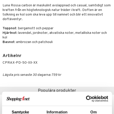
e-up penslar
Luna Rossa carbon är maskulint avslappnad och casual, samtidigt som
cara
kraften från en högteknologisk natur träder i kraft. Doften är en
tolkning av kol som ska leva upp till namnet och blir ett innovativt
onskugga
doftäventyr.
mer
Toppnot:
bergamott och peppar
Hjärtnot:
lavendel, jordnoter, akvatiska noter, metalliska noter och
er
kol
Basnot:
ambrozan och patchouli
Artikelnr
CPRAX-PD-50-XX-XX
Lägsta pris senaste 30 dagarna: 759 kr
Populära produkter
Samtycke
Information
Om