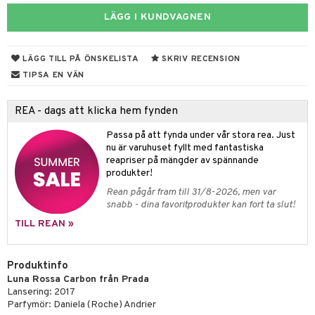
UE
 & Gelé
LÄGG I KUNDVAGNEN
cialprodukter
nique
änst
ymprodukter
p 10
LÄGG TILL PÅ ÖNSKELISTA
SKRIV RECENSION
 & svar
g 1: Rengöring
rd
TIPSA EN VÄN
produkt
g 2: Exfoliering
oliering och masker
p
REA - dags att klicka hem fynden
elningen
g 3: Fukt
tvård
sh
Passa på att fynda under vår stora rea. Just
tik
d- och kroppsvård
n
matics Elixir
dd
nu är varuhuset fyllt med fantastiska
reapriser på mängder av spännande
n- och läppvård
cealer
yx
skydd
n
produkter!
Rean pågår fram till 31/8-2026, men var
göring
liner
nique Happy
teg till män
snabb - dina favoritprodukter kan fort ta slut!
rum
ndation
nique Happy For Men
oliering
TILL REAN »
pstift
t och skydd
Produktinfo
gloss
dvård
Luna Rossa Carbon från Prada
liner
Lansering: 2017
ning och rengöring
Parfymör: Daniela (Roche) Andrier