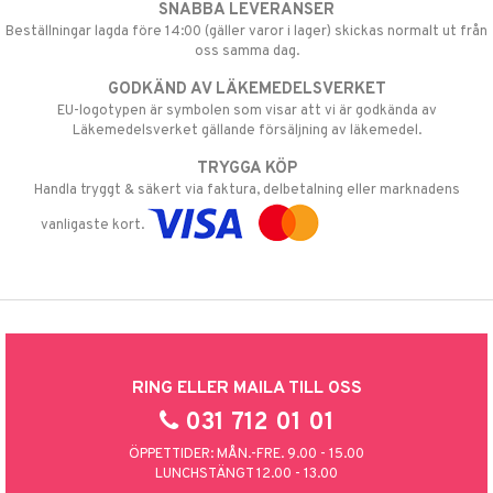
SNABBA LEVERANSER
Beställningar lagda före 14:00 (gäller varor i lager) skickas normalt ut från
oss samma dag.
GODKÄND AV LÄKEMEDELSVERKET
EU-logotypen är symbolen som visar att vi är godkända av
Läkemedelsverket gällande försäljning av läkemedel.
TRYGGA KÖP
Handla tryggt & säkert via faktura, delbetalning eller marknadens
vanligaste kort.
RING ELLER MAILA TILL OSS
031 712 01 01
ÖPPETTIDER: MÅN.-FRE. 9.00 - 15.00
LUNCHSTÄNGT 12.00 - 13.00