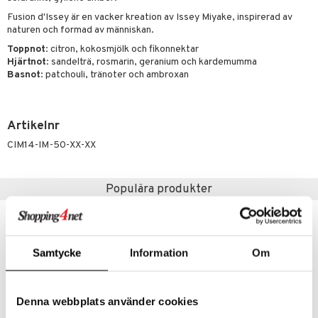
e-up penslar
Fusion d'Issey är en vacker kreation av Issey Miyake, inspirerad av
cara
naturen och formad av människan.
onskugga
Toppnot
: citron, kokosmjölk och fikonnektar
Hjärtnot
: sandelträ, rosmarin, geranium och kardemumma
mer
Basnot
: patchouli, tränoter och ambroxan
er
Artikelnr
CIM14-IM-50-XX-XX
Populära produkter
Samtycke
Information
Om
Denna webbplats använder cookies