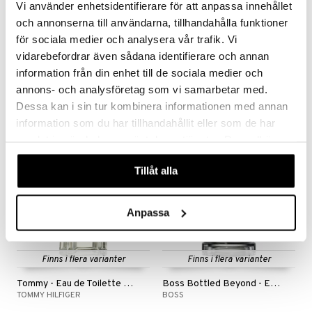
Vi använder enhetsidentifierare för att anpassa innehållet
och annonserna till användarna, tillhandahålla funktioner
Finns i flera varianter
för sociala medier och analysera vår trafik. Vi
Prada Paradigme - Eau de parfum
Luna Rossa Black - Eau de parfum
vidarebefordrar även sådana identifierare och annan
PRADA
PRADA
information från din enhet till de sociala medier och
865
845
annons- och analysföretag som vi samarbetar med.
fr.
kr
kr
Dessa kan i sin tur kombinera informationen med annan
information som du har tillhandahållit eller som de har
gåva på köpet!
samlat in när du har använt deras tjänster. Du godkänner
-15%
våra cookies vid fortsatt användande av vår webbplats.
Tillåt alla
Anpassa
Finns i flera varianter
Finns i flera varianter
Tommy - Eau de Toilette Spray
Boss Bottled Beyond - Eau de parfum
TOMMY HILFIGER
BOSS