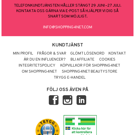
TELEFONKUNDTJÄNSTEN HÅLLER STÄNGT 29 JUNI–27 JULI.
KONTAKTA OSS GÄRNA VIA E-POST SÅ HJÄLPER VI DIG SÅ
SNART SOM MÖJLIGT.
INFO@SHOPPING4NET.COM
KUNDTJÄNST
MIN PROFIL
FRÅGOR & SVAR
GLÖMT LÖSENORD
KONTAKT
ÄR DU EN INFLUENCER?
BLI AFFILIATE
COOKIES
INTEGRITETSPOLICY
KÖPVILLKOR FÖR SHOPPING4NET
OM SHOPPING4NET
SHOPPING4NET BEAUTYSTORE
TRYGG E-HANDEL
FÖLJ OSS ÄVEN PÅ