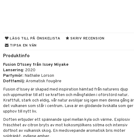
UE
 & Gelé
cialprodukter
nique
änst
ymprodukter
p 10
 & svar
g 1: Rengöring
rd
produkt
LÄGG TILL PÅ ÖNSKELISTA
SKRIV RECENSION
g 2: Exfoliering
oliering och masker
p
TIPSA EN VÄN
elningen
g 3: Fukt
tvård
sh
Produktinfo
tik
d- och kroppsvård
n
matics Elixir
dd
Fusion D'Issey från Issey Miyake
Lansering
: 2020
n- och läppvård
cealer
yx
skydd
n
Parfymör
: Nathalie Lorson
Doftfamilj
: Aromatisk fougère
göring
liner
nique Happy
teg till män
Fusion d'Issey är skapad med inspiration hämtad från naturens djup
rum
och uppmuntrar till att se kraften och mångfalden i oförstörd natur.
ndation
nique Happy For Men
oliering
Kraftfull, stark och eldig, vår natur avslöjar sig igen men denna gång är
pstift
det vulkanen som står i centrum. Lava är en glödande livskälla som ger
t och skydd
upphov till nytt liv.
gloss
dvård
Doften erbjuder ett spännande spel mellan kyla och värme. Explosiv
fräschhet av citron bryts av mot kokosmjölkens sötma och intensiv
liner
ning och rengöring
doftnot av vulkanisk skog. En medsvepande aromatisk bris möter
soldränkt, gyllene amber.