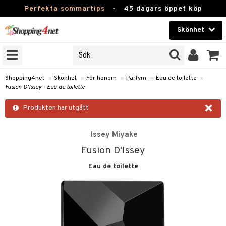
Perfekta sommartips
-
45 dagars öppet köp
Skönhet
RKEN
Skönhet
M BRANDS
T
Kontaktlinser
Shopping4net
»
Skönhet
»
För honom
»
Parfym
»
Eau de toilette
»
Fusion D'Issey - Eau de toilette
JER
Hälsokost
×
ODUKTER
Produkten har utgått
Apotek
TKORT
Issey Miyake
Fitness
Fusion D'Issey
e
Hem & Inredning
Eau de toilette
om
Leksaker, Barn & Baby
essoarer
rd
Varumärken
lsam
iktscremer
lsam
tika
rd
Kampanjer
star / Kammar
 hy
iktsvård
ktriska trimmers
t Set
iktscremer
vård
vård