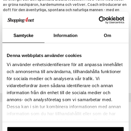
av gröna nashipäron, kardemumma och vetiver. Coach introducerar en
doft för den äventyrliga, spontana och naturliga mannen - med en
avslappnad och äkta stil. En cool urban attityd och energi, inspirerad
av New York och de symboliska ikonerna från Coach varumärket.
Toppnot:
gröna nashipäron, bergamott och kumquat
Samtycke
Information
Om
Hjärtnot:
kardemumma, koriander och geranium
Basnot:
vetiver från Haïti, mocka och ambergris
Denna webbplats använder cookies
Artikelnr
Vi använder enhetsidentifierare för att anpassa innehållet
COAC2-0T-40-XX-XX
och annonserna till användarna, tillhandahålla funktioner
för sociala medier och analysera vår trafik. Vi
Lägsta pris senaste 30 dagarna: 465 kr
vidarebefordrar även sådana identifierare och annan
information från din enhet till de sociala medier och
Tips till dig
annons- och analysföretag som vi samarbetar med.
Dessa kan i sin tur kombinera informationen med annan
information som du har tillhandahållit eller som de har
samlat in när du har använt deras tjänster. Du godkänner
våra cookies vid fortsatt användande av vår webbplats.