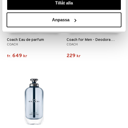
Tillåt alla
Anpassa
Finns i flera varianter
Coach Eau de parfum
Coach for Men - Deodorant Stick
COACH
COACH
649
229
fr.
kr
kr