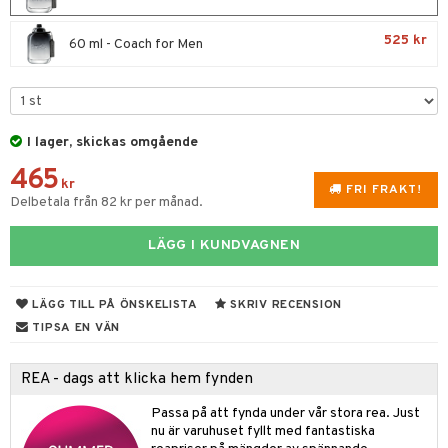
UE
 & Gelé
cialprodukter
nique
525 kr
60 ml - Coach for Men
änst
ymprodukter
p 10
 & svar
g 1: Rengöring
rd
produkt
g 2: Exfoliering
oliering och masker
p
I lager, skickas omgående
elningen
465
g 3: Fukt
tvård
sh
kr
FRI FRAKT!
tik
Delbetala från 82 kr per månad.
d- och kroppsvård
n
matics Elixir
dd
n- och läppvård
cealer
yx
skydd
n
LÄGG I KUNDVAGNEN
göring
liner
nique Happy
teg till män
LÄGG TILL PÅ ÖNSKELISTA
SKRIV RECENSION
rum
ndation
nique Happy For Men
oliering
TIPSA EN VÄN
pstift
t och skydd
REA - dags att klicka hem fynden
gloss
dvård
liner
Passa på att fynda under vår stora rea. Just
ning och rengöring
nu är varuhuset fyllt med fantastiska