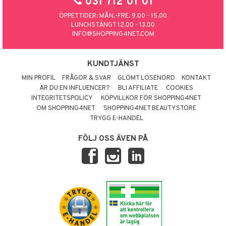
031 712 01 01
ÖPPETTIDER: MÅN.-FRE. 9.00 - 15.00
LUNCHSTÄNGT 12.00 - 13.00
INFO@SHOPPING4NET.COM
KUNDTJÄNST
MIN PROFIL
FRÅGOR & SVAR
GLÖMT LÖSENORD
KONTAKT
ÄR DU EN INFLUENCER?
BLI AFFILIATE
COOKIES
INTEGRITETSPOLICY
KÖPVILLKOR FÖR SHOPPING4NET
OM SHOPPING4NET
SHOPPING4NET BEAUTYSTORE
TRYGG E-HANDEL
FÖLJ OSS ÄVEN PÅ