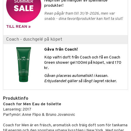
e-up penslar
reapriser på mängder av spännande
produkter!
cara
Rean pågår fram till 31/8-2026, men var
snabb - dina favoritprodukter kan fort ta slut!
onskugga
TILL REAN »
mer
Coach - duschgelé på köpet
er
Gåva från Coach!
Köp valfri doft från Coach och få en Coach
Green shower gel 100ml på köpet, värd 170
kr.
Gåvan placeras automatiskt i kassan.
Erbjudandet gäller så långt lagret räcker.
Produktinfo
Coach for Men Eau de toilette
Lansering: 2017
Parfymör: Anne Flipo & Bruno Jovanovic
Coach for Men är en fräsch, aromatisk och träig doft som för tankarna
till energin och den spontana urbana livsstilen i New York. Med noter