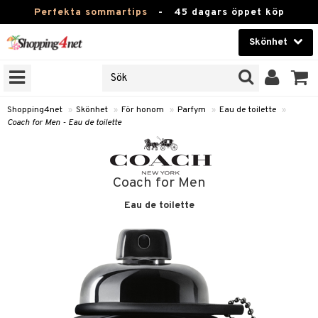
Perfekta sommartips
-
45 dagars öppet köp
Skönhet
RKEN
Skönhet
M BRANDS
T
Kontaktlinser
Shopping4net
»
Skönhet
»
För honom
»
Parfym
»
Eau de toilette
»
Coach for Men - Eau de toilette
JER
Hälsokost
ODUKTER
Apotek
TKORT
Coach for Men
Fitness
Eau de toilette
e
Hem & Inredning
om
Leksaker, Barn & Baby
essoarer
rd
Varumärken
lsam
iktscremer
lsam
tika
rd
Kampanjer
star / Kammar
 hy
iktsvård
ktriska trimmers
t Set
iktscremer
vård
vård