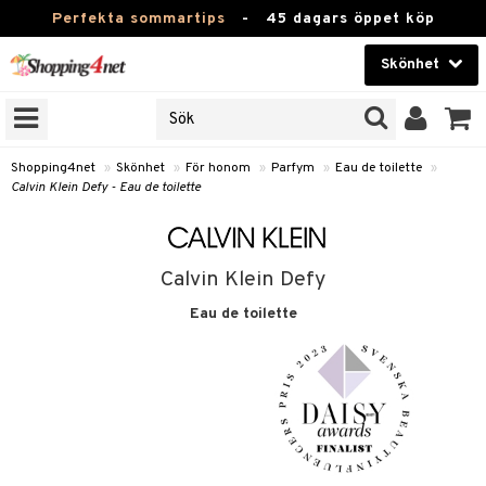
Perfekta sommartips
-
45 dagars öppet köp
Skönhet
RKEN
Skönhet
M BRANDS
T
Kontaktlinser
Shopping4net
»
Skönhet
»
För honom
»
Parfym
»
Eau de toilette
»
Calvin Klein Defy - Eau de toilette
JER
Hälsokost
ODUKTER
Apotek
TKORT
Calvin Klein Defy
Fitness
Eau de toilette
e
Hem & Inredning
om
Leksaker, Barn & Baby
essoarer
rd
Varumärken
lsam
iktscremer
lsam
tika
rd
Kampanjer
star / Kammar
 hy
iktsvård
ktriska trimmers
t Set
iktscremer
vård
vård