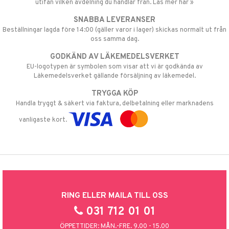
utifån vilken avdelning du handlar från. Läs mer här »
SNABBA LEVERANSER
Beställningar lagda före 14:00 (gäller varor i lager) skickas normalt ut från
oss samma dag.
GODKÄND AV LÄKEMEDELSVERKET
EU-logotypen är symbolen som visar att vi är godkända av
Läkemedelsverket gällande försäljning av läkemedel.
TRYGGA KÖP
Handla tryggt & säkert via faktura, delbetalning eller marknadens
vanligaste kort.
RING ELLER MAILA TILL OSS
031 712 01 01
ÖPPETTIDER: MÅN.-FRE. 9.00 - 15.00