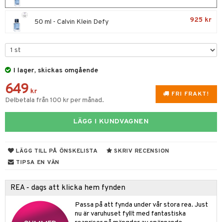
UE
 & Gelé
cialprodukter
nique
925 kr
50 ml - Calvin Klein Defy
änst
ymprodukter
p 10
 & svar
g 1: Rengöring
rd
produkt
g 2: Exfoliering
oliering och masker
p
I lager, skickas omgående
elningen
649
g 3: Fukt
tvård
sh
kr
FRI FRAKT!
tik
Delbetala från 100 kr per månad.
d- och kroppsvård
n
matics Elixir
dd
n- och läppvård
cealer
yx
skydd
n
LÄGG I KUNDVAGNEN
göring
liner
nique Happy
teg till män
LÄGG TILL PÅ ÖNSKELISTA
SKRIV RECENSION
rum
ndation
nique Happy For Men
oliering
TIPSA EN VÄN
pstift
t och skydd
REA - dags att klicka hem fynden
gloss
dvård
liner
Passa på att fynda under vår stora rea. Just
ning och rengöring
nu är varuhuset fyllt med fantastiska