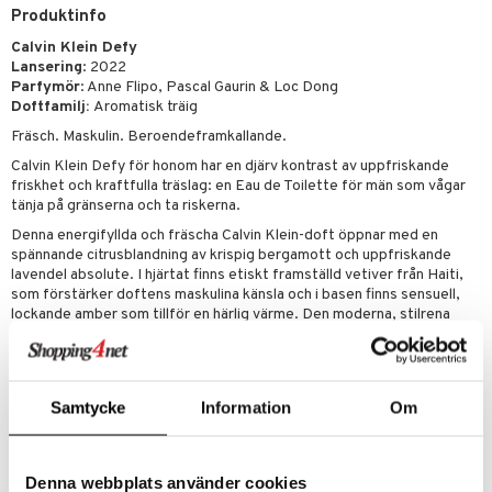
Produktinfo
Calvin Klein Defy
Lansering
: 2022
Parfymör
: Anne Flipo, Pascal Gaurin & Loc Dong
Doftfamilj:
Aromatisk träig
Fräsch. Maskulin. Beroendeframkallande.
Calvin Klein Defy för honom har en djärv kontrast av uppfriskande
friskhet och kraftfulla träslag: en Eau de Toilette för män som vågar
tänja på gränserna och ta riskerna.
Denna energifyllda och fräscha Calvin Klein-doft öppnar med en
spännande citrusblandning av krispig bergamott och uppfriskande
lavendel absolute. I hjärtat finns etiskt framställd vetiver från Haiti,
som förstärker doftens maskulina känsla och i basen finns sensuell,
lockande amber som tillför en härlig värme. Den moderna, stilrena
flaskan speglar Calvin Kleins ikoniska kännetecken - jeansblått och
minimalism med en sensuell touch.
Dare to Defy
Samtycke
Information
Om
Toppnot:
bergamot, lavendel
Hjärtnot:
vetiver
Basnot:
amber
Denna webbplats använder cookies
Finalist i kategorin ”Årets herrdoft” i Swedish Beauty Awards