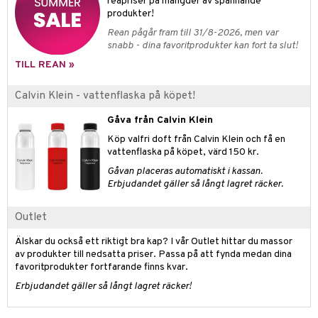
e-up penslar
reapriser på mängder av spännande
produkter!
cara
Rean pågår fram till 31/8-2026, men var
snabb - dina favoritprodukter kan fort ta slut!
onskugga
TILL REAN »
mer
Calvin Klein - vattenflaska på köpet!
er
Gåva från Calvin Klein
Köp valfri doft från Calvin Klein och få en
vattenflaska på köpet, värd 150 kr.
Gåvan placeras automatiskt i kassan.
Erbjudandet gäller så långt lagret räcker.
Outlet
Älskar du också ett riktigt bra kap? I vår Outlet hittar du massor
av produkter till nedsatta priser. Passa på att fynda medan dina
favoritprodukter fortfarande finns kvar.
Erbjudandet gäller så långt lagret räcker!