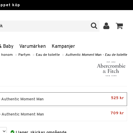
öppet köp
& Baby
Varumärken
Kampanjer
r honom
»
Parfym
»
Eau de toilette
»
Authentic Moment Man - Eau de toilette
525 kr
- Authentic Moment Man
709 kr
- Authentic Moment Man
I lager, skickas omgående