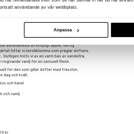
ortsatt användande av vår webbplats.
ercrombie & Fitch
ment är en upplyftande och sensuell doft för män.
Anpassa
estår av en inbjudande kombination av naturlig
 en sensuell bas.
 adrenalinkick av krispigt äpple, saftig
järtat hittar vi neroliblomma som präglar doftens
t. Slutligen möts vi av en varm bas av sandelträ,
rogivande vanilj för en sensuell finish.
uell för den som gillar dofter med fräschör,
e dag och kväll
.
ess och kanel
 och vanilj
25 kr