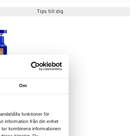
Tips till dig
f Men - Eau
Om
& FITCH
andahålla funktioner för
n information från din enhet
 tur kombinera informationen
 deras tjänster. Du