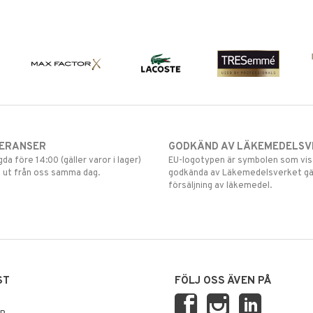
VERANSER
GODKÄND AV LÄKEMEDELSV
gda före 14:00 (gäller varor i lager)
EU-logotypen är symbolen som visar
 ut från oss samma dag.
godkända av Läkemedelsverket gä
försäljning av läkemedel.
ST
FÖLJ OSS ÄVEN PÅ