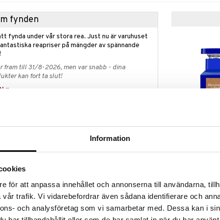
hem fynden
tt fynda under vår stora rea. Just nu är varuhuset
fantastiska reapriser på mängder av spännande
!
 fram till 31/8-2026, men var snabb - dina
ukter kan fort ta slut!
N »
grand tote bag på köpet
Authentic Sel
 Abercrombie & Fitch!
de toilette
Information
 doft från Abercrombie & Fitch och få en otrolig
ABERCROMBIE 
 bag på köpet, värd 400 kr.
525
 34 x 16 cm
kr
cookies
eras automatiskt i kassan.
e för att anpassa innehållet och annonserna till användarna, tillh
et räcker.
vår trafik. Vi vidarebefordrar även sådana identifierare och anna
nnons- och analysföretag som vi samarbetar med. Dessa kan i sin
har tillhandahållit eller som de har samlat in när du har använt