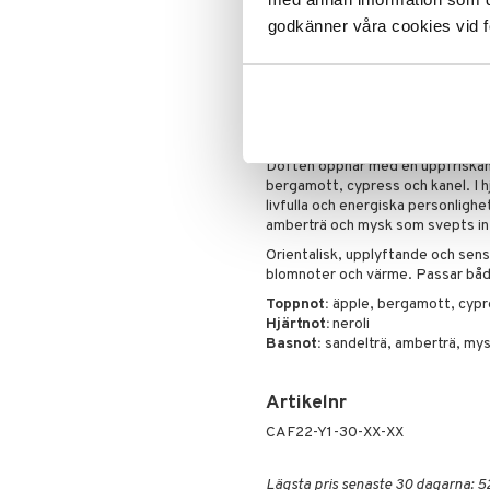
godkänner våra cookies vid f
Authentic Moment Man från Ab
Lansering
: 2022
Doftfamilj:
Frisk orientalisk
Abercrombie & Fitch Authentic Mo
Den är enkel men kraftfull, och b
fräschör mot varma blomnoter och
Doften öppnar med en uppfriskande
bergamott, cypress och kanel. I h
livfulla och energiska personlighe
amberträ och mysk som svepts in i 
Orientalisk, upplyftande och sens
blomnoter och värme. Passar båd
Toppnot:
äpple, bergamott, cypr
Hjärtnot:
neroli
Basnot:
sandelträ, amberträ, mysk
Artikelnr
CAF22-Y1-30-XX-XX
Lägsta pris senaste 30 dagarna: 5