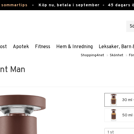
 sommartips
-
Köp nu, betala i september -
45 dagars 
ost
Apotek
Fitness
Hem & Inredning
Leksaker, Barn 
Shopping4net
»
Skönhet
»
Fö
nt Man
30 ml 
50 ml 