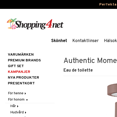
Perfekta
Skönhet
Kontaktlinser
Hälsok
VARUMÄRKEN
Authentic Mome
PREMIUM BRANDS
GIFT SET
Eau de toilette
KAMPANJER
NYA PRODUKTER
PRESENTKORT
För henne
För honom
Hår
Hudvård
Accessoarer
Hår
Kosmetika
Balsam
Ansiktscremer
Hudvård
Balsam