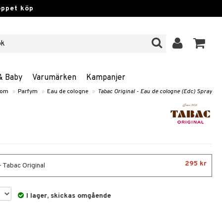
öppet köp
& Baby
Varumärken
Kampanjer
nom
»
Parfym
»
Eau de cologne
»
Tabac Original - Eau de cologne (Edc) Spray
295 kr
 Tabac Original
I lager, skickas omgående