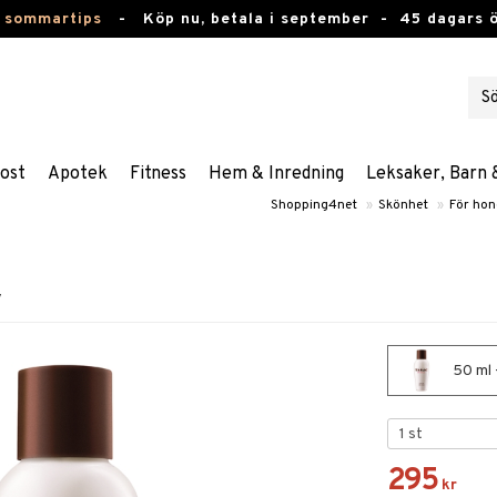
 sommartips
-
Köp nu, betala i september -
45 dagars 
ost
Apotek
Fitness
Hem & Inredning
Leksaker, Barn 
Shopping4net
»
Skönhet
»
För ho
y
50 ml -
295
kr