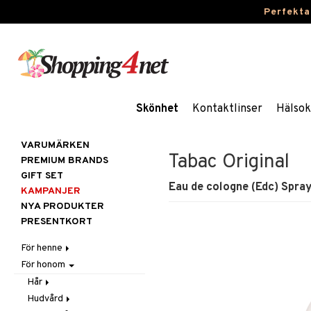
Perfekta
Skönhet
Kontaktlinser
Hälsok
VARUMÄRKEN
Tabac Original
PREMIUM BRANDS
GIFT SET
Eau de cologne (Edc) Spra
KAMPANJER
NYA PRODUKTER
PRESENTKORT
För henne
För honom
Hår
Hudvård
Accessoarer
Hår
Kosmetika
Balsam
Ansiktscremer
Hudvård
Balsam