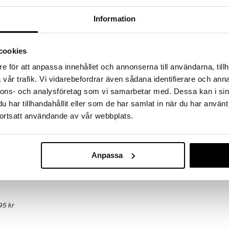
!
 fram till 31/8-2026, men var snabb - dina
Information
ukter kan fort ta slut!
N »
cookies
Finns i flera
e för att anpassa innehållet och annonserna till användarna, tillh
vår trafik. Vi vidarebefordrar även sådana identifierare och anna
Tabac Original
Tabac som lanserades 1959. Det är en aromatisk,
Aftershave
nnons- och analysföretag som vi samarbetar med. Dessa kan i sin
 känns manlig och klassisk!
TABAC
nderstryker den världsvane gentlemannens elegans.
har tillhandahållit eller som de har samlat in när du har använt
199
fr.
kr
ortsatt användande av vår webbplats.
roli, bergamott, citron
 rot, jasmin, ros, gran barr
 vanilj, ekmossa, tobak
Anpassa
95 kr