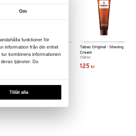
Om
 varianter
andahålla funktioner för
n information från din enhet
 -
Tabac Original -
Tabac Original - Shaving
Deodorant Stick
Cream
 tur kombinera informationen
TABAC
TABAC
 deras tjänster. Du
159
125
kr
kr
Tillåt alla