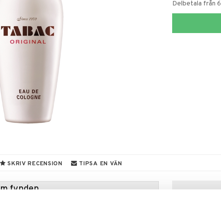
Delbetala från 
SKRIV RECENSION
TIPSA EN VÄN
hem fynden
tt fynda under vår stora rea. Just nu är varuhuset
fantastiska reapriser på mängder av spännande