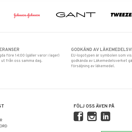
VERANSER
GODKÄND AV LÄKEMEDELSV
gda före 14:00 (gäller varor i lager)
EU-logotypen är symbolen som visar
 ut från oss samma dag.
godkända av Läkemedelsverket gä
försäljning av läkemedel.
ST
FÖLJ OSS ÄVEN PÅ
AR
NORD