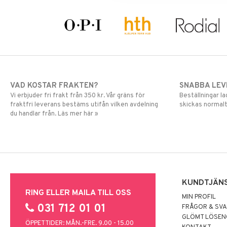
VAD KOSTAR FRAKTEN?
SNABBA LE
Vi erbjuder fri frakt från 350 kr. Vår gräns för
Beställningar la
fraktfri leverans bestäms utifån vilken avdelning
skickas normalt
du handlar från. Läs mer här »
KUNDTJÄN
RING ELLER MAILA TILL OSS
MIN PROFIL
031 712 01 01
FRÅGOR & SV
GLÖMT LÖSE
ÖPPETTIDER: MÅN.-FRE. 9.00 - 15.00