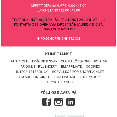
ÖPPETTIDER: MÅN.-FRE. 9.00 - 15.00
LUNCHSTÄNGT 12.00 - 13.00
TELEFONKUNDTJÄNSTEN HÅLLER STÄNGT 29 JUNI–27 JULI.
KONTAKTA OSS GÄRNA VIA E-POST SÅ HJÄLPER VI DIG SÅ
SNART SOM MÖJLIGT.
INFO@SHOPPING4NET.COM
KUNDTJÄNST
MIN PROFIL
FRÅGOR & SVAR
GLÖMT LÖSENORD
KONTAKT
ÄR DU EN INFLUENCER?
BLI AFFILIATE
COOKIES
INTEGRITETSPOLICY
KÖPVILLKOR FÖR SHOPPING4NET
OM SHOPPING4NET
SHOPPING4NET BEAUTYSTORE
TRYGG E-HANDEL
FÖLJ OSS ÄVEN PÅ