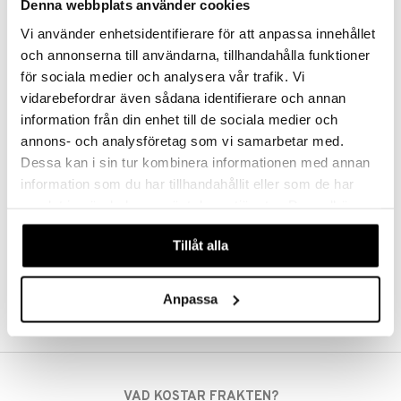
e-up penslar
Denna webbplats använder cookies
Clubman Head Shave Gel
Clubman Shave Brush
cara
CLUBMAN
CLUBMAN
Vi använder enhetsidentifierare för att anpassa innehållet
och annonserna till användarna, tillhandahålla funktioner
onskugga
49
99
69
159
kr
(
ord.
kr
)
kr
(
ord.
kr
)
för sociala medier och analysera vår trafik. Vi
mer
vidarebefordrar även sådana identifierare och annan
information från din enhet till de sociala medier och
er
annons- och analysföretag som vi samarbetar med.
Dessa kan i sin tur kombinera informationen med annan
information som du har tillhandahållit eller som de har
samlat in när du har använt deras tjänster. Du godkänner
våra cookies vid fortsatt användande av vår webbplats.
Tillåt alla
Anpassa
VAD KOSTAR FRAKTEN?