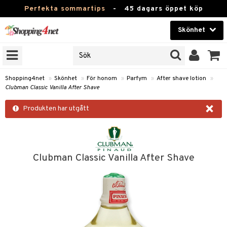
Perfekta sommartips
-
45 dagars öppet köp
Skönhet
RKEN
Skönhet
M BRANDS
T
Kontaktlinser
Shopping4net
»
Skönhet
»
För honom
»
Parfym
»
After shave lotion
»
Clubman Classic Vanilla After Shave
JER
Hälsokost
×
ODUKTER
Produkten har utgått
Apotek
TKORT
Fitness
e
Hem & Inredning
Clubman Classic Vanilla After Shave
om
Leksaker, Barn & Baby
essoarer
rd
Varumärken
lsam
iktscremer
lsam
tika
rd
Kampanjer
star / Kammar
 hy
iktsvård
ktriska trimmers
t Set
iktscremer
vård
vård