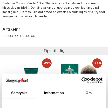
UE
Clubman Classic Vanilla After Shave är en after shave Lotion med
 & Gelé
cialprodukter
klassisk vaniljdoft. Den är svalkande, uppiggande och lugnande på
nique
änst
känslig hud. En maskulin doft med en exotisk blandning av rika kryddor
ymprodukter
som jasmin, salvia och lavendel.
p 10
 & svar
g 1: Rengöring
rd
Artikelnr
produkt
g 2: Exfoliering
oliering och masker
p
CLUB4-X8-177-XX-XX
elningen
g 3: Fukt
tvård
sh
tik
d- och kroppsvård
n
matics Elixir
Tips till dig
dd
n- och läppvård
cealer
yx
skydd
n
-29%
-38%
göring
liner
nique Happy
teg till män
rum
ndation
nique Happy For Men
oliering
pstift
t och skydd
gloss
dvård
Samtycke
Information
Om
liner
ning och rengöring