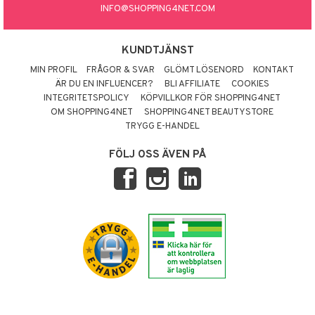
INFO@SHOPPING4NET.COM
KUNDTJÄNST
MIN PROFIL
FRÅGOR & SVAR
GLÖMT LÖSENORD
KONTAKT
ÄR DU EN INFLUENCER?
BLI AFFILIATE
COOKIES
INTEGRITETSPOLICY
KÖPVILLKOR FÖR SHOPPING4NET
OM SHOPPING4NET
SHOPPING4NET BEAUTYSTORE
TRYGG E-HANDEL
FÖLJ OSS ÄVEN PÅ