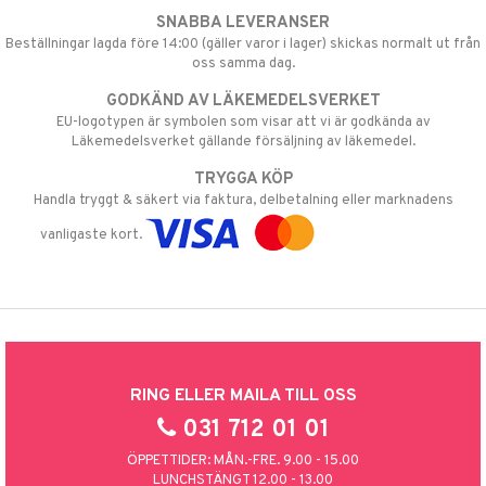
SNABBA LEVERANSER
Beställningar lagda före 14:00 (gäller varor i lager) skickas normalt ut från
oss samma dag.
GODKÄND AV LÄKEMEDELSVERKET
EU-logotypen är symbolen som visar att vi är godkända av
Läkemedelsverket gällande försäljning av läkemedel.
TRYGGA KÖP
Handla tryggt & säkert via faktura, delbetalning eller marknadens
vanligaste kort.
RING ELLER MAILA TILL OSS
031 712 01 01
ÖPPETTIDER: MÅN.-FRE. 9.00 - 15.00
LUNCHSTÄNGT 12.00 - 13.00