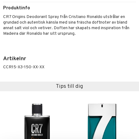
 & Gelé
Produktinfo
cialprodukter
tset
pa
CR7 Origins Deodorant Spray från Cristiano Ronaldo utstrålar en
ymprodukter
inser
grundad och autentisk känsla med sina fräscha doftnoter av bland
annat salt viol och vetiver. Doften har skapats med inspiration från
UE
Madeira där Ronaldo har sitt ursprung.
nique
änst
p 10
Artikelnr
 & svar
g 1: Rengöring
rd
CCR15-X3-150-XX-XX
produkt
g 2: Exfoliering
oliering och masker
p
elningen
g 3: Fukt
tvård
Tips till dig
sh
tik
d- och kroppsvård
n
matics Elixir
dd
n- och läppvård
cealer
yx
skydd
n
göring
liner
nique Happy
teg till män
rum
ndation
nique Happy For Men
oliering