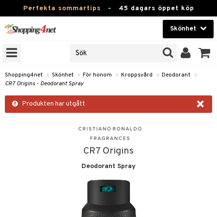
Perfekta sommartips
-
45 dagars öppet köp
Skönhet
RKEN
Skönhet
M BRANDS
T
Kontaktlinser
Shopping4net
»
Skönhet
»
För honom
»
Kroppsvård
»
Deodorant
»
CR7 Origins - Deodorant Spray
JER
Hälsokost
×
ODUKTER
Produkten har utgått
Apotek
TKORT
Fitness
e
Hem & Inredning
CR7 Origins
om
Deodorant Spray
Leksaker, Barn & Baby
essoarer
rd
Varumärken
lsam
iktscremer
lsam
tika
rd
Kampanjer
star / Kammar
 hy
iktsvård
ktriska trimmers
t Set
iktscremer
vård
vård