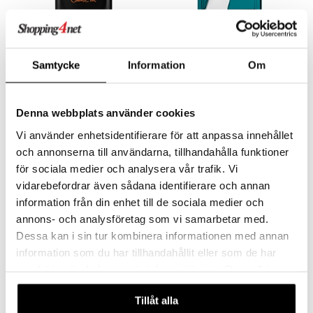
pstift
t och skydd
gloss
dvård
liner
ning och rengöring
Cr7 Game On - Eau de toilette
CR7 Origins - Eau de toilette
Samtycke
Information
Om
CRISTIANO RONALDO
CRISTIANO RONALDO
e-up penslar
cara
429
445
kr
kr
Denna webbplats använder cookies
onskugga
Vi använder enhetsidentifierare för att anpassa innehållet
mer
och annonserna till användarna, tillhandahålla funktioner
er
för sociala medier och analysera vår trafik. Vi
vidarebefordrar även sådana identifierare och annan
information från din enhet till de sociala medier och
annons- och analysföretag som vi samarbetar med.
Dessa kan i sin tur kombinera informationen med annan
information som du har tillhandahållit eller som de har
samlat in när du har använt deras tjänster. Du godkänner
våra cookies vid fortsatt användande av vår webbplats.
CR7 Play It Cool - Deodorant Spray
Tillåt alla
CRISTIANO RONALDO