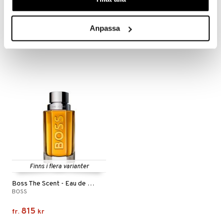
Finns i flera varianter
Boss Bottled - Eau de toilette (Edt) Spray
Boss Bottled - Giftset
BOSS
BOSS
Anpassa
609
595
745
fr.
kr
kr
(
ord.
kr
)
Finns i flera varianter
Boss The Scent - Eau de toilette (Edt) Spray
BOSS
815
fr.
kr