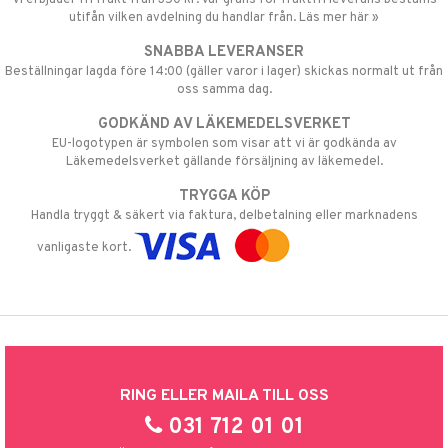
utifån vilken avdelning du handlar från. Läs mer här »
SNABBA LEVERANSER
Beställningar lagda före 14:00 (gäller varor i lager) skickas normalt ut från
oss samma dag.
GODKÄND AV LÄKEMEDELSVERKET
EU-logotypen är symbolen som visar att vi är godkända av
Läkemedelsverket gällande försäljning av läkemedel.
TRYGGA KÖP
Handla tryggt & säkert via faktura, delbetalning eller marknadens
vanligaste kort.
RING ELLER MAILA TILL OSS
031 712 01 01