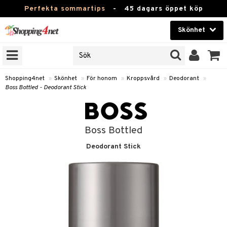
Perfekta sommartips
-
45 dagars öppet köp
Skönhet
RKEN
Skönhet
M BRANDS
T
Kontaktlinser
Shopping4net
»
Skönhet
»
För honom
»
Kroppsvård
»
Deodorant
»
Boss Bottled - Deodorant Stick
JER
Hälsokost
ODUKTER
Apotek
TKORT
Boss Bottled
Fitness
Deodorant Stick
e
Hem & Inredning
om
Leksaker, Barn & Baby
essoarer
rd
Varumärken
lsam
iktscremer
lsam
tika
rd
Kampanjer
star / Kammar
 hy
iktsvård
ktriska trimmers
t Set
iktscremer
vård
vård