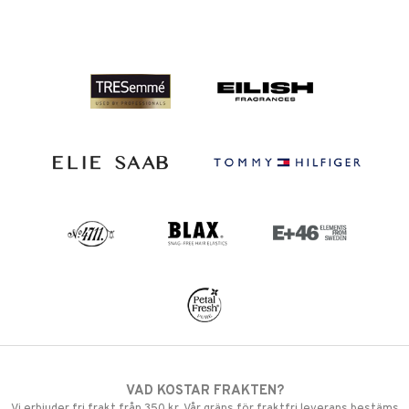
VAD KOSTAR FRAKTEN?
Vi erbjuder fri frakt från 350 kr. Vår gräns för fraktfri leverans bestäms