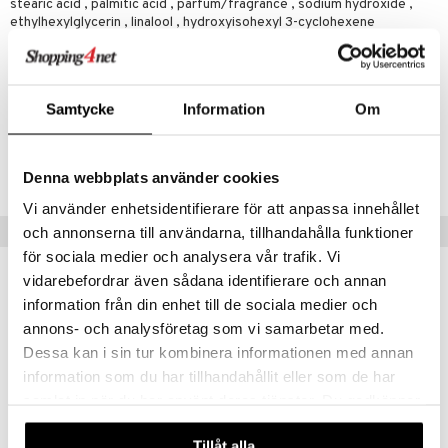
stearic acid , palmitic acid , parfum/fragrance , sodium hydroxide ,
ethylhexylglycerin , linalool , hydroxyisohexyl 3-cyclohexene
carboxaldehyde , limonene , citral
Artikelnr
Samtycke
Information
Om
CBOSR-HB-75-XX-XX
Lägsta pris senaste 30 dagarna: 209 kr
Denna webbplats använder cookies
Vi använder enhetsidentifierare för att anpassa innehållet
Tips till dig
och annonserna till användarna, tillhandahålla funktioner
för sociala medier och analysera vår trafik. Vi
vidarebefordrar även sådana identifierare och annan
-20%
information från din enhet till de sociala medier och
annons- och analysföretag som vi samarbetar med.
Dessa kan i sin tur kombinera informationen med annan
information som du har tillhandahållit eller som de har
samlat in när du har använt deras tjänster. Du godkänner
våra cookies vid fortsatt användande av vår webbplats.
Tillåt alla