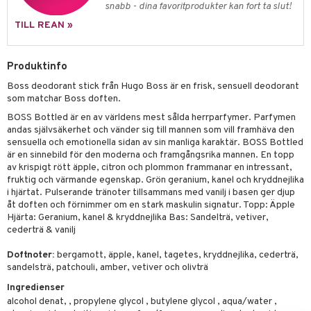
pstift
t och skydd
snabb - dina favoritprodukter kan fort ta slut!
gloss
TILL REAN »
dvård
liner
ning och rengöring
Produktinfo
e-up penslar
Boss deodorant stick från Hugo Boss är en frisk, sensuell deodorant
cara
som matchar Boss doften.
BOSS Bottled är en av världens mest sålda herrparfymer. Parfymen
onskugga
andas självsäkerhet och vänder sig till mannen som vill framhäva den
mer
sensuella och emotionella sidan av sin manliga karaktär. BOSS Bottled
är en sinnebild för den moderna och framgångsrika mannen. En topp
er
av krispigt rött äpple, citron och plommon frammanar en intressant,
fruktig och värmande egenskap. Grön geranium, kanel och kryddnejlika
i hjärtat. Pulserande tränoter tillsammans med vanilj i basen ger djup
åt doften och förnimmer om en stark maskulin signatur. Topp: Äpple
Hjärta: Geranium, kanel & kryddnejlika Bas: Sandelträ, vetiver,
cederträ & vanilj
Doftnoter:
bergamott, äpple, kanel, tagetes, kryddnejlika, cederträ,
sandelsträ, patchouli, amber, vetiver och olivträ
Ingredienser
alcohol denat, , propylene glycol , butylene glycol , aqua/water ,