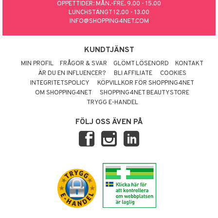
ÖPPETTIDER: MÅN.-FRE. 9.00 - 15.00
LUNCHSTÄNGT 12.00 - 13.00
INFO@SHOPPING4NET.COM
KUNDTJÄNST
MIN PROFIL
FRÅGOR & SVAR
GLÖMT LÖSENORD
KONTAKT
ÄR DU EN INFLUENCER?
BLI AFFILIATE
COOKIES
INTEGRITETSPOLICY
KÖPVILLKOR FÖR SHOPPING4NET
OM SHOPPING4NET
SHOPPING4NET BEAUTYSTORE
TRYGG E-HANDEL
FÖLJ OSS ÄVEN PÅ