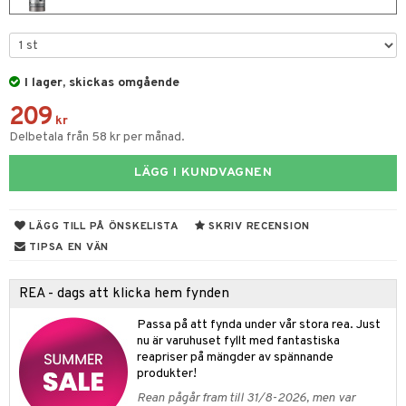
 & Gelé
cialprodukter
tset
pa
ymprodukter
inser
I lager, skickas omgående
UE
209
kr
nique
Delbetala från 58 kr per månad.
änst
p 10
 & svar
LÄGG I KUNDVAGNEN
g 1: Rengöring
rd
produkt
g 2: Exfoliering
oliering och masker
p
LÄGG TILL PÅ ÖNSKELISTA
SKRIV RECENSION
elningen
TIPSA EN VÄN
g 3: Fukt
tvård
sh
tik
d- och kroppsvård
n
matics Elixir
dd
REA - dags att klicka hem fynden
n- och läppvård
cealer
yx
skydd
n
Passa på att fynda under vår stora rea. Just
nu är varuhuset fyllt med fantastiska
göring
liner
nique Happy
teg till män
reapriser på mängder av spännande
produkter!
rum
ndation
nique Happy For Men
oliering
Rean pågår fram till 31/8-2026, men var