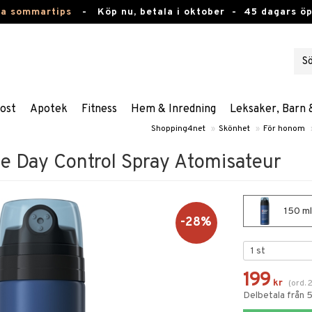
ta sommartips
-
Köp nu, betala i oktober -
45 dagars ö
ost
Apotek
Fitness
Hem & Inredning
Leksaker, Barn 
Shopping4net
»
Skönhet
»
För honom
 Day Control Spray Atomisateur
150 ml
-28%
199
kr
(
ord.
Delbetala från 