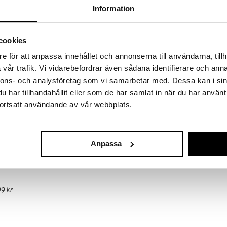
 fram till 31/8-2026, men var snabb - dina
Information
ukter kan fort ta slut!
N »
cookies
e för att anpassa innehållet och annonserna till användarna, tillh
Biotherm Ho
y Atomisateur är en effektiv deodorant utan
vår trafik. Vi vidarebefordrar även sådana identifierare och anna
Aquafitness S
ra svettutsöndringen. Formulan är berikad med
nnons- och analysföretag som vi samarbetar med. Dessa kan i sin
BIOTHERM
bakterier under armarna samt ser till att huden får en
har tillhandahållit eller som de har samlat in när du har använt
329
ar inte av sig och är enkel att applicera.
kr
ortsatt användande av vår webbplats.
 Applicera deodoranten i armhålan.
Anpassa
9 kr