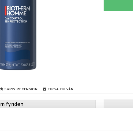
SKRIV RECENSION
TIPSA EN VÄN
hem fynden
tt fynda under vår stora rea. Just nu är varuhuset
fantastiska reapriser på mängder av spännande
!