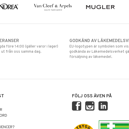
VERANSER
GODKÄND AV LÄKEMEDELSV
gda före 14:00 (gäller varor i lager)
EU-logotypen är symbolen som visar
 ut från oss samma dag.
godkända av Läkemedelsverket gä
försäljning av läkemedel.
ST
FÖLJ OSS ÄVEN PÅ
AR
NORD
LUENCER?