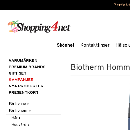
Perfek
Skönhet
Kontaktlinser
Hälsok
VARUMÄRKEN
Biotherm Homme
PREMIUM BRANDS
GIFT SET
KAMPANJER
NYA PRODUKTER
PRESENTKORT
För henne
För honom
Hår
Hudvård
Accessoarer
Hår
Kosmetika
Balsam
Ansiktscremer
Hudvård
Balsam