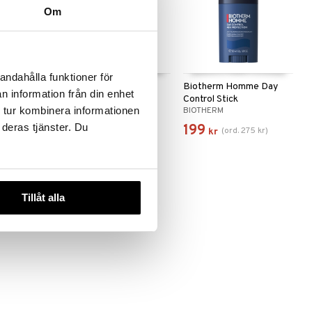
Om
andahålla funktioner för
mme
Biotherm Homme Day
Biotherm Homme Day
n information från din enhet
hower Gel
Control - Roll On
Control Stick
 tur kombinera informationen
BIOTHERM
BIOTHERM
Deodorant
 deras tjänster. Du
195
199
(
ord.
275
kr
)
(
ord.
275
kr
)
kr
kr
Tillåt alla