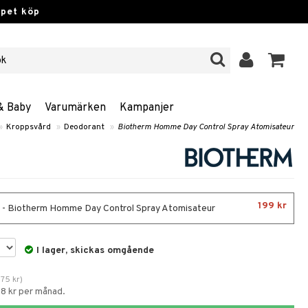
ppet köp
& Baby
Varumärken
Kampanjer
»
Kroppsvård
»
Deodorant
»
Biotherm Homme Day Control Spray Atomisateur
199 kr
 - Biotherm Homme Day Control Spray Atomisateur
I lager, skickas omgående
275
kr
)
58 kr per månad.