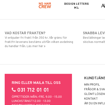
VAD KOSTAR FRAKTEN?
SNABBA LE
Vi erbjuder fri frakt från 350 kr. Vår gräns för
Beställningar la
fraktfri leverans bestäms utifån vilken avdelning
skickas normalt
du handlar från. Läs mer här »
KUNDTJÄN
RING ELLER MAILA TILL OSS
MIN PROFIL
031 712 01 01
FRÅGOR & SV
GLÖMT LÖSE
ÖPPETTIDER: MÅN.-FRE. 9.00 - 15.00
KONTAKT
LUNCHSTÄNGT 12.00 - 13.00
ÄR DU EN INF