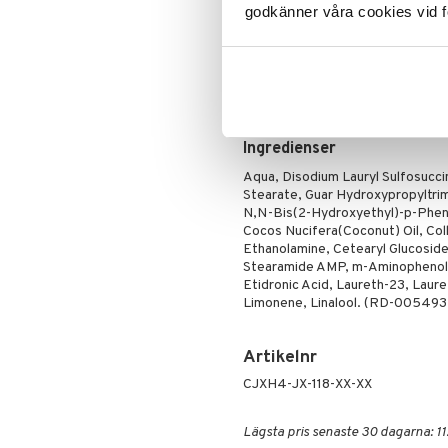
godkänner våra cookies vid f
Använd dagligen istället för ditt 
Puder
Behåll looken: När du har uppnått
att bevara looken.
TIPS!
Använd gärna plasthandskar för at
Rengör alla ytor som kommit i k
Ingredienser
Aqua, Disodium Lauryl Sulfosuccin
Stearate, Guar Hydroxypropyltri
N,N-Bis(2-Hydroxyethyl)-p-Pheny
Cocos Nucifera(Coconut) Oil, Col
Ethanolamine, Cetearyl Glucoside
Stearamide AMP, m-Aminophenol, 
Etidronic Acid, Laureth-23, Laur
Limonene, Linalool. (RD-005493
Artikelnr
CJXH4-JX-118-XX-XX
Lägsta pris senaste 30 dagarna: 11