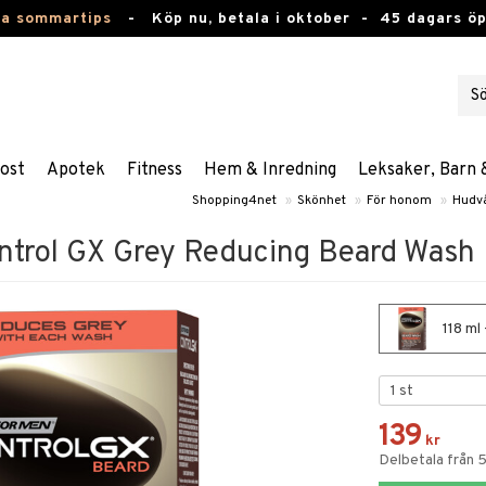
ta sommartips
-
Köp nu, betala i oktober -
45 dagars ö
ost
Apotek
Fitness
Hem & Inredning
Leksaker, Barn 
Shopping4net
»
Skönhet
»
För honom
»
Hudv
ntrol GX Grey Reducing Beard Wash
118 ml
139
kr
Delbetala från 