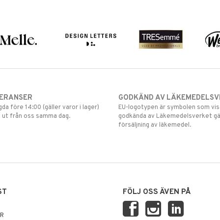
VERANSER
GODKÄND AV LÄKEMEDELSV
gda före 14:00 (gäller varor i lager)
EU-logotypen är symbolen som visar
 ut från oss samma dag.
godkända av Läkemedelsverket gä
försäljning av läkemedel.
ST
FÖLJ OSS ÄVEN PÅ
AR