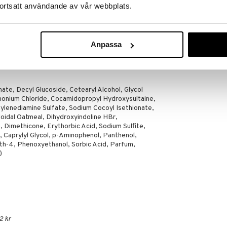
ortsatt användande av vår webbplats.
vanliga schampo tills du är nöjd med resultatet.
 önskat resultat, varva med ditt vanliga schampo för
Anpassa
t minska risken för missfärgningar runt naglarna.
ontakt med produkten.
ate, Decyl Glucoside, Cetearyl Alcohol, Glycol
monium Chloride, Cocamidopropyl Hydroxysultaine,
lenediamine Sulfate, Sodium Cocoyl Isethionate,
loidal Oatmeal, Dihydroxyindoline HBr,
, Dimethicone, Erythorbic Acid, Sodium Sulfite,
Caprylyl Glycol, p-Aminophenol, Panthenol,
eth-4, Phenoxyethanol, Sorbic Acid, Parfum,
)
2 kr