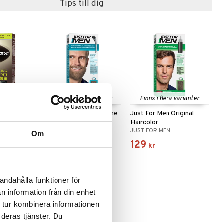
Tips till dig
Finns i flera varianter
Finns i flera varianter
Control GX
Just For Men Moustache
Just For Men Original
g Shampoo
& Beard Color
Haircolor
JUST FOR MEN
JUST FOR MEN
Om
129
129
kr
kr
andahålla funktioner för
n information från din enhet
 tur kombinera informationen
 deras tjänster. Du