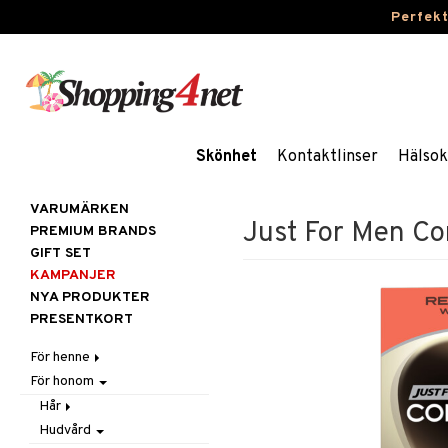
Perfek
Skönhet
Kontaktlinser
Hälsok
VARUMÄRKEN
Just For Men Co
PREMIUM BRANDS
GIFT SET
KAMPANJER
NYA PRODUKTER
PRESENTKORT
För henne
För honom
Hår
Hudvård
Accessoarer
Hår
Kosmetika
Balsam
Ansiktscremer
Hudvård
Balsam