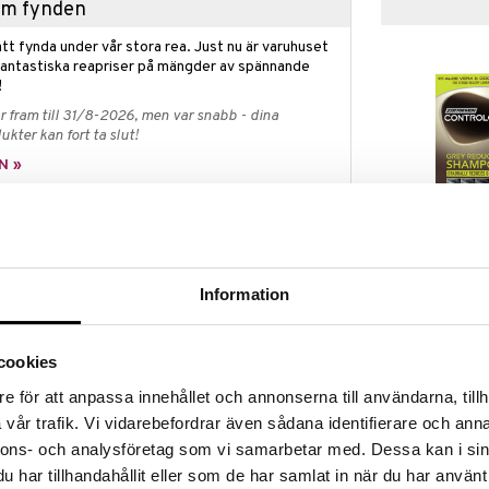
hem fynden
tt fynda under vår stora rea. Just nu är varuhuset
fantastiska reapriser på mängder av spännande
!
 fram till 31/8-2026, men var snabb - dina
ukter kan fort ta slut!
N »
Just For Men 
cing Beard Wash minskar grått hår lite i taget vid
Grey Reducin
resultat.
JUST FOR MEN
Information
sten av din look. Control GX Grey Reducing Beard
139
kr
t gradvis tona bort grått hår i mustasch, skägg och
året hålls mjukt, tjockt och lättåtkomligt.
cookies
rengör och vårdar ansiktshår skonsamt eftersom den
e för att anpassa innehållet och annonserna till användarna, tillh
ch inga skarpa linjer.
vår trafik. Vi vidarebefordrar även sådana identifierare och anna
nnons- och analysföretag som vi samarbetar med. Dessa kan i sin
har tillhandahållit eller som de har samlat in när du har använt