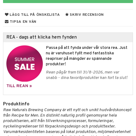
 & Gelé
cialprodukter
ylotion
m
LÄGG TILL PÅ ÖNSKELISTA
SKRIV RECENSION
ymprodukter
n utan sol
er shave balm
TIPSA EN VÄN
odorant
er shave lotion
apotek
dukter
REA - dags att klicka hem fynden
chgelé & tvål
 de cologne
gon
ärer
Passa på att fynda under vår stora rea. Just
ndvård
 de toilette
e
nu är varuhuset fyllt med fantastiska
reapriser på mängder av spännande
borttagning
tset
pa
produkter!
produkter
inser
Rean pågår fram till 31/8-2026, men var
snabb - dina favoritprodukter kan fort ta slut!
cialprodukter
UE
TILL REAN »
nique
änst
Produktinfo
p 10
 & svar
Raw Naturals Brewing Company är ett nytt och unikt hudvårdskoncept
g 1: Rengöring
rd
från Recipe for Men. En distinkt naturlig profil genomsyrar hela
produkt
produktserien, allt från tillverkningsprocesser, formuleringar,
g 2: Exfoliering
oliering och masker
p
nyckelingredienser till förpackningsdesign och produkttexter.
elningen
Varumärkesidentiteten baseras på lokal produktion, miljömedvetenhet
g 3: Fukt