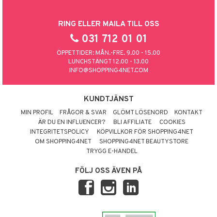
RING ELLER MAILA TILL OSS
031 712 01 01
ÖPPETTIDER: MÅN.-FRE. 9.00 - 15.00
LUNCHSTÄNGT 12.00 - 13.00
INFO@SHOPPING4NET.COM
KUNDTJÄNST
MIN PROFIL
FRÅGOR & SVAR
GLÖMT LÖSENORD
KONTAKT
ÄR DU EN INFLUENCER?
BLI AFFILIATE
COOKIES
INTEGRITETSPOLICY
KÖPVILLKOR FÖR SHOPPING4NET
OM SHOPPING4NET
SHOPPING4NET BEAUTYSTORE
TRYGG E-HANDEL
FÖLJ OSS ÄVEN PÅ