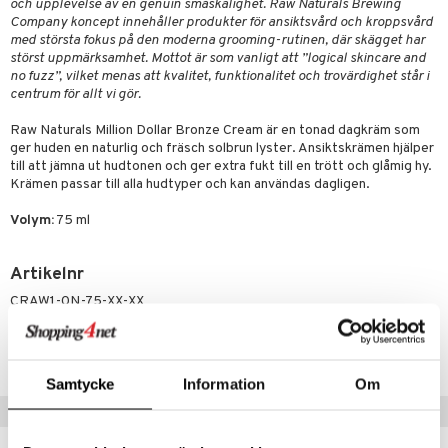
tvård
sh
och upplevelse av en genuin småskalighet. Raw Naturals Brewing
tik
Company koncept innehåller produkter för ansiktsvård och kroppsvård
d- och kroppsvård
n
matics Elixir
dd
med största fokus på den moderna grooming-rutinen, där skägget har
störst uppmärksamhet. Mottot är som vanligt att ”logical skincare and
n- och läppvård
cealer
yx
skydd
n
no fuzz”, vilket menas att kvalitet, funktionalitet och trovärdighet står i
centrum för allt vi gör.
göring
liner
nique Happy
teg till män
Raw Naturals Million Dollar Bronze Cream är en tonad dagkräm som
rum
ndation
nique Happy For Men
oliering
ger huden en naturlig och fräsch solbrun lyster. Ansiktskrämen hjälper
till att jämna ut hudtonen och ger extra fukt till en trött och glåmig hy.
pstift
t och skydd
Krämen passar till alla hudtyper och kan användas dagligen.
gloss
dvård
Volym:
75 ml
liner
ning och rengöring
Artikelnr
e-up penslar
CRAW1-0N-75-XX-XX
cara
onskugga
Lägsta pris senaste 30 dagarna: 119 kr
mer
Samtycke
Information
Om
Tips till dig
er