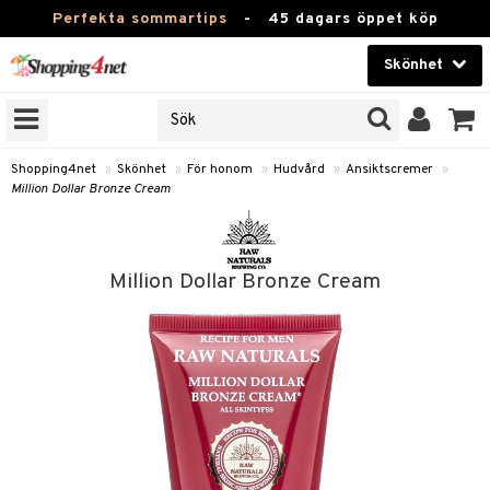
Perfekta sommartips
-
45 dagars öppet köp
Skönhet
RKEN
Skönhet
M BRANDS
T
Kontaktlinser
Shopping4net
»
Skönhet
»
För honom
»
Hudvård
»
Ansiktscremer
»
Million Dollar Bronze Cream
JER
Hälsokost
ODUKTER
Apotek
TKORT
Million Dollar Bronze Cream
Fitness
e
Hem & Inredning
om
Leksaker, Barn & Baby
essoarer
rd
Varumärken
lsam
iktscremer
lsam
tika
rd
Kampanjer
star / Kammar
 hy
iktsvård
ktriska trimmers
t Set
siktscremer
vård