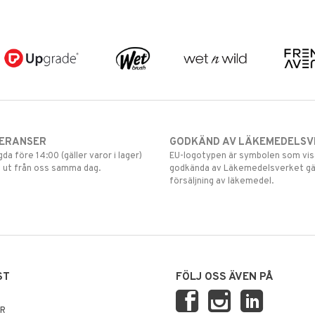
VERANSER
GODKÄND AV LÄKEMEDELSV
gda före 14:00 (gäller varor i lager)
EU-logotypen är symbolen som visar
 ut från oss samma dag.
godkända av Läkemedelsverket gä
försäljning av läkemedel.
ST
FÖLJ OSS ÄVEN PÅ
AR