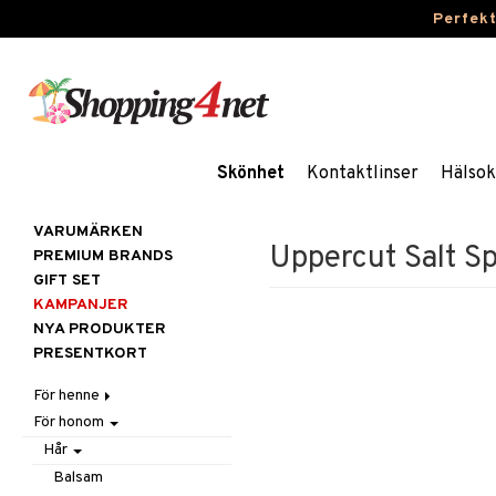
Perfek
Skönhet
Kontaktlinser
Hälsok
VARUMÄRKEN
Uppercut Salt S
PREMIUM BRANDS
GIFT SET
KAMPANJER
NYA PRODUKTER
PRESENTKORT
För henne
För honom
Hår
Hudvård
Accessoarer
Hår
Kosmetika
Balsam
Ansiktscremer
Balsam