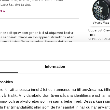
 fram till 31/8-2026, men var snabb - dina
ukter kan fort ta slut!
N »
Finns i flera
Uppercut Clay
är en saltspray som ger en lätt stadga med textur
Hold
nga ner håret. Skapa en avslappnad strandlook eller
UPPERCUT DEL
 innan föning för extra volym. Sprayen doftar av
149
fr.
kr
Information
pa lösa, levande looks. Applicera i fuktigt hår som
g för extra volym och kontroll, innan du avslutar med
ng-produkt.
cookies
e för att anpassa innehållet och annonserna till användarna, tillh
ay. Aerosolfri.
vår trafik. Vi vidarebefordrar även sådana identifierare och anna
nnons- och analysföretag som vi samarbetar med. Dessa kan i sin
..............................................................................................
har tillhandahållit eller som de har samlat in när du har använt