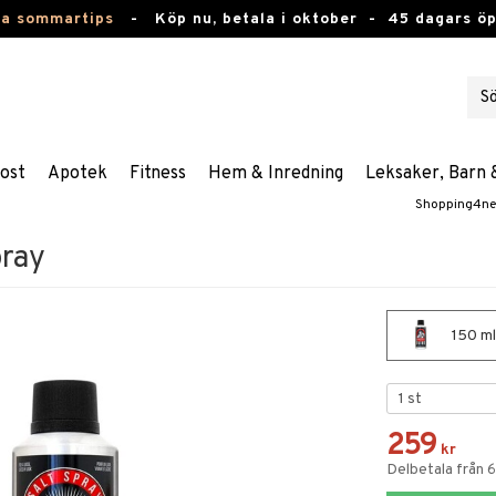
ta sommartips
-
Köp nu, betala i oktober -
45 dagars ö
ost
Apotek
Fitness
Hem & Inredning
Leksaker, Barn 
Shopping4ne
pray
150 ml
259
kr
Delbetala från 