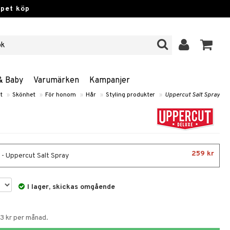
ppet köp
& Baby
Varumärken
Kampanjer
t
»
Skönhet
»
För honom
»
Hår
»
Styling produkter
»
Uppercut Salt Spray
259 kr
 - Uppercut Salt Spray
I lager, skickas omgående
63 kr per månad.