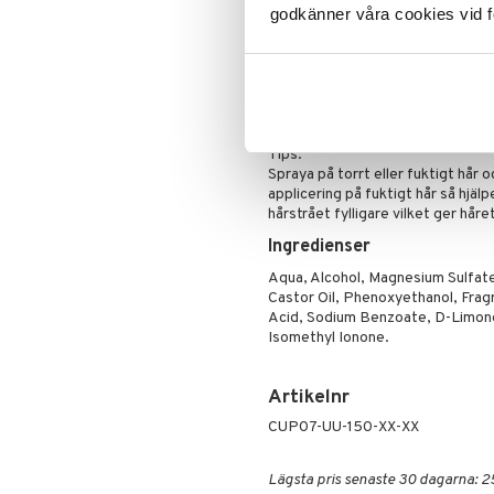
UK RP: Uppercut Deluxe Co Limited
godkänner våra cookies vid f
Hampshire SO509YA; EU RP: Regula
daryl@regulatorymatters.com.au
Användning
Applicera i fuktigt eller torrt hår.
Låt lufttorka för en mer avslappna
Tips:
Spraya på torrt eller fuktigt hår o
applicering på fuktigt hår så hjälp
hårstrået fylligare vilket ger håre
Ingredienser
Aqua, Alcohol, Magnesium Sulfat
Castor Oil, Phenoxyethanol, Frag
Acid, Sodium Benzoate, D-Limonen
Isomethyl Ionone.
Artikelnr
CUP07-UU-150-XX-XX
Lägsta pris senaste 30 dagarna: 2