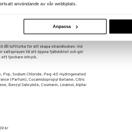
, Unit 2, M3 Trade Park, Manor Way, Eastleigh,
ortsatt användande av vår webbplats.
tory Matters: 231, rue Saint-Honoré 75001 Paris,
Anpassa
d look eller föntorka för extra volym.
ch låt lufttorka för att skapa strandlooken. Vid
er saltsprayen till att öppna fjällskiktet och gör
t ett tjockare intryck.
e, Pvp, Sodium Chloride, Peg-40 Hydrogenated
rance (Parfum), Cocamidopropyl Betaine, Citric
e, Benzyl Salicylate, Coumarin, Linalool, Alpha-
59 kr