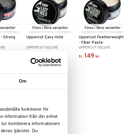
 varianter
Finns i flera varianter
Finns i flera varianter
 - Strong
Uppercut Easy Hold
Uppercut Featherweight
- Fiber Paste
UXE
UPPERCUT DELUXE
UPPERCUT DELUXE
149
149
fr.
kr
fr.
kr
Om
andahålla funktioner för
n information från din enhet
 tur kombinera informationen
 deras tjänster. Du