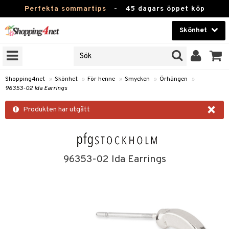
Perfekta sommartips
-
45 dagars öppet köp
Skönhet
RKEN
Skönhet
M BRANDS
T
Kontaktlinser
Shopping4net
»
Skönhet
»
För henne
»
Smycken
»
Örhängen
»
96353-02 Ida Earrings
JER
Hälsokost
×
ODUKTER
Produkten har utgått
Apotek
TKORT
Fitness
e
Hem & Inredning
96353-02 Ida Earrings
Leksaker, Barn & Baby
essoarer
rd
Varumärken
lsam
iktscremer
tika
Kampanjer
star / Kammar
 hy
iktsvård
t Set
vård