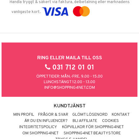
Handla tryggt & säkert via faktura, delbetalning eller marknadens
vanligaste kort.
RING ELLER MAILA TILL OSS
031 712 01 01
ÖPPETTIDER: MÅN.-FRE. 9.00 - 15.00
LUNCHSTÄNGT 12.00 - 13.00
INFO@SHOPPING4NET.COM
KUNDTJÄNST
MIN PROFIL
FRÅGOR & SVAR
GLÖMT LÖSENORD
KONTAKT
ÄR DU EN INFLUENCER?
BLI AFFILIATE
COOKIES
INTEGRITETSPOLICY
KÖPVILLKOR FÖR SHOPPING4NET
OM SHOPPING4NET
SHOPPING4NET BEAUTYSTORE