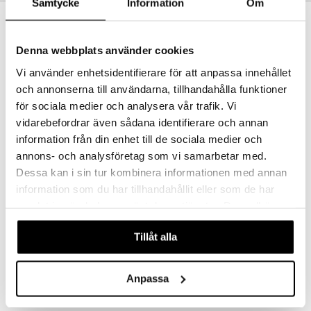
liner
Samtycke
Information
Om
ning och rengöring
e-up penslar
-45%
cara
Denna webbplats använder cookies
Vi använder enhetsidentifierare för att anpassa innehållet
onskugga
och annonserna till användarna, tillhandahålla funktioner
mer
för sociala medier och analysera vår trafik. Vi
er
vidarebefordrar även sådana identifierare och annan
information från din enhet till de sociala medier och
annons- och analysföretag som vi samarbetar med.
96353-07 Ida Earrings
Dessa kan i sin tur kombinera informationen med annan
PFG STOCKHOLM
information som du har tillhandahållit eller som de har
samlat in när du har använt deras tjänster. Du godkänner
99
179
kr
(
ord.
kr
)
våra cookies vid fortsatt användande av vår webbplats.
Tillåt alla
Anpassa