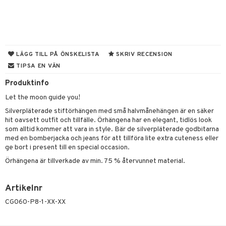
er shave lotion
inser
 & Gelé
cialprodukter
ling produkter
essärer
chgelé & tvål
 de cologne
UE
ymprodukter
lbehör
oncremer
ndvård
 de toilette
nique
änst
ling
borttagning
tset
p 10
LÄGG TILL PÅ ÖNSKELISTA
SKRIV RECENSION
 & svar
TIPSA EN VÄN
produkter
produkter
g 1: Rengöring
rd
produkt
Produktinfo
göring
cialprodukter
g 2: Exfoliering
oliering och masker
p
elningen
Let the moon guide you!
rum
g 3: Fukt
tvård
sh
Silverpläterade stiftörhängen med små halvmånehängen är en säker
tik
gg & Mustasch
hit oavsett outfit och tillfälle. Örhängena har en elegant, tidlös look
d- och kroppsvård
n
matics Elixir
dd
som alltid kommer att vara in style. Bär de silverpläterade godbitarna
produkter
med en bomberjacka och jeans för att tillföra lite extra cuteness eller
n- och läppvård
cealer
yx
skydd
n
ge bort i present till en special occasion.
cialprodukter
göring
liner
nique Happy
teg till män
Örhängena är tillverkade av min. 75 % återvunnet material.
rum
ndation
nique Happy For Men
oliering
Artikelnr
pstift
t och skydd
CG060-P8-1-XX-XX
gloss
dvård