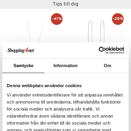
liner
ning och rengöring
Tips till dig
e-up penslar
-41%
-28%
cara
onskugga
mer
er
Samtycke
Information
Om
54241-6051 LOVE TAG Necklace HOPE
67241-6813 REMY Chain Earrings
PILGRIM
PILGRIM
Denna webbplats använder cookies
225
129
Vi använder enhetsidentifierare för att anpassa innehållet
379
179
kr
(
ord.
kr
)
kr
(
ord.
kr
)
och annonserna till användarna, tillhandahålla funktioner
för sociala medier och analysera vår trafik. Vi
vidarebefordrar även sådana identifierare och annan
-26%
information från din enhet till de sociala medier och
annons- och analysföretag som vi samarbetar med.