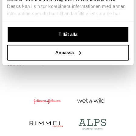
Dessa kan i sin tur kombinera informationen med annan
information som du har tillhandahållit eller som de har
samlat in när du har använt deras tjänster. Du godkänner
våra cookies vid fortsatt användande av vår webbplats.
Tillåt alla
68241-6003 RUE Hoops
PILGRIM
Anpassa
159
215
kr
(
ord.
kr
)