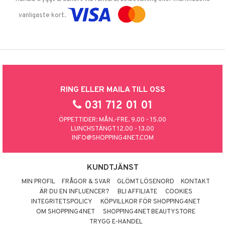
vanligaste kort.
RING ELLER MAILA TILL OSS
031 712 01 01
ÖPPETTIDER: MÅN.-FRE. 9.00 - 15.00
LUNCHSTÄNGT 12.00 - 13.00
INFO@SHOPPING4NET.COM
KUNDTJÄNST
MIN PROFIL
FRÅGOR & SVAR
GLÖMT LÖSENORD
KONTAKT
ÄR DU EN INFLUENCER?
BLI AFFILIATE
COOKIES
INTEGRITETSPOLICY
KÖPVILLKOR FÖR SHOPPING4NET
OM SHOPPING4NET
SHOPPING4NET BEAUTYSTORE
TRYGG E-HANDEL