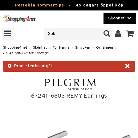
Perfekta sommartips
-
45 dagars öppet köp
Skönhet
RKEN
Skönhet
M BRANDS
T
Kontaktlinser
Shopping4net
»
Skönhet
»
För henne
»
Smycken
»
Örhängen
»
67241-6803 REMY Earrings
JER
Hälsokost
×
ODUKTER
Produkten har utgått
Apotek
TKORT
Fitness
e
Hem & Inredning
67241-6803 REMY Earrings
Leksaker, Barn & Baby
essoarer
rd
Varumärken
lsam
iktscremer
tika
Kampanjer
star / Kammar
 hy
iktsvård
t Set
vård