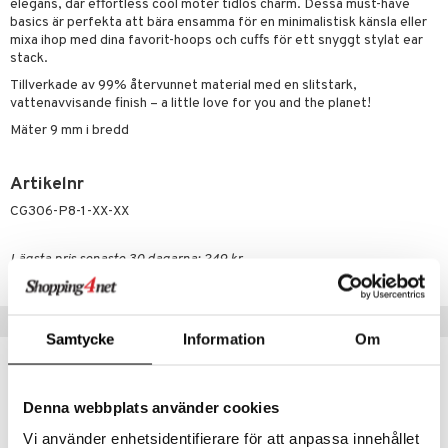
liner
ning och rengöring
elegans, där effortless cool möter tidlös charm. Dessa must-have
basics är perfekta att bära ensamma för en minimalistisk känsla eller
e-up penslar
mixa ihop med dina favorit-hoops och cuffs för ett snyggt stylat ear
stack.
cara
Tillverkade av 99% återvunnet material med en slitstark,
vattenavvisande finish – a little love for you and the planet!
onskugga
Mäter 9 mm i bredd
mer
er
Artikelnr
CG306-P8-1-XX-XX
Lägsta pris senaste 30 dagarna: 249 kr
Populära produkter
Samtycke
Information
Om
Denna webbplats använder cookies
Vi använder enhetsidentifierare för att anpassa innehållet