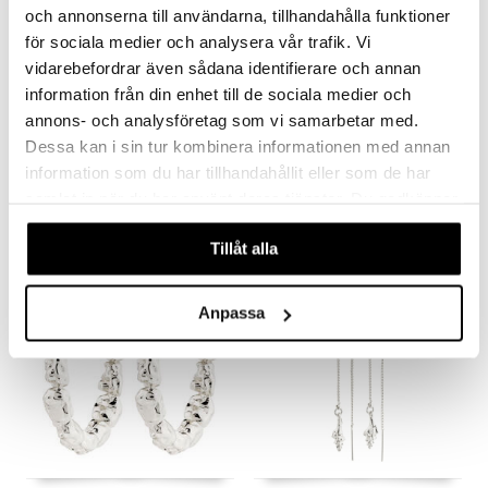
och annonserna till användarna, tillhandahålla funktioner
för sociala medier och analysera vår trafik. Vi
vidarebefordrar även sådana identifierare och annan
information från din enhet till de sociala medier och
annons- och analysföretag som vi samarbetar med.
10261-2013 Air Earrings
10261-2023 Air Long Earrings
Dessa kan i sin tur kombinera informationen med annan
PILGRIM
PILGRIM
information som du har tillhandahållit eller som de har
449
549
samlat in när du har använt deras tjänster. Du godkänner
kr
kr
våra cookies vid fortsatt användande av vår webbplats.
Tillåt alla
-28%
Anpassa