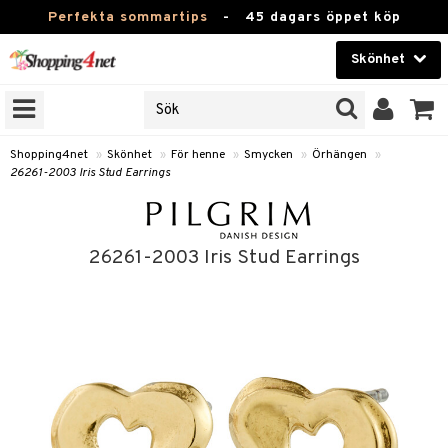
Perfekta sommartips
-
45 dagars öppet köp
Skönhet
RKEN
Skönhet
M BRANDS
T
Kontaktlinser
Shopping4net
»
Skönhet
»
För henne
»
Smycken
»
Örhängen
»
26261-2003 Iris Stud Earrings
JER
Hälsokost
ODUKTER
Apotek
TKORT
26261-2003 Iris Stud Earrings
Fitness
e
Hem & Inredning
Leksaker, Barn & Baby
essoarer
rd
Varumärken
lsam
iktscremer
tika
Kampanjer
star / Kammar
 hy
iktsvård
t Set
vård