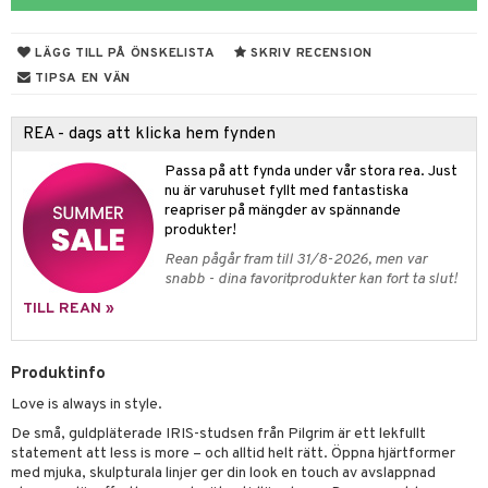
er shave lotion
inser
 & Gelé
cialprodukter
ling produkter
essärer
chgelé & tvål
 de cologne
UE
LÄGG TILL PÅ ÖNSKELISTA
SKRIV RECENSION
ymprodukter
lbehör
oncremer
ndvård
 de toilette
nique
TIPSA EN VÄN
änst
ling
borttagning
tset
p 10
 & svar
REA - dags att klicka hem fynden
produkter
produkter
g 1: Rengöring
rd
produkt
Passa på att fynda under vår stora rea. Just
göring
cialprodukter
g 2: Exfoliering
oliering och masker
nu är varuhuset fyllt med fantastiska
p
elningen
reapriser på mängder av spännande
rum
g 3: Fukt
tvård
sh
produkter!
tik
gg & Mustasch
Rean pågår fram till 31/8-2026, men var
d- och kroppsvård
n
matics Elixir
dd
snabb - dina favoritprodukter kan fort ta slut!
produkter
n- och läppvård
cealer
yx
skydd
n
TILL REAN »
cialprodukter
göring
liner
nique Happy
teg till män
Produktinfo
rum
ndation
nique Happy For Men
oliering
Love is always in style.
pstift
t och skydd
De små, guldpläterade IRIS-studsen från Pilgrim är ett lekfullt
gloss
statement att less is more – och alltid helt rätt. Öppna hjärtformer
dvård
med mjuka, skulpturala linjer ger din look en touch av avslappnad