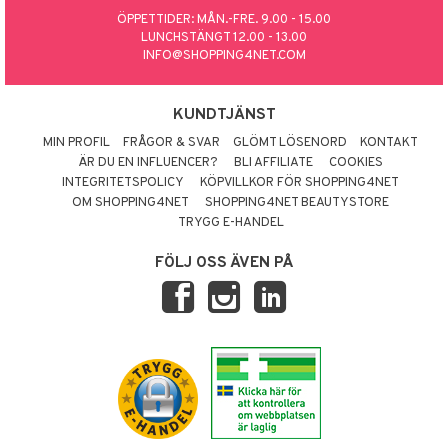
ÖPPETTIDER: MÅN.-FRE. 9.00 - 15.00
LUNCHSTÄNGT 12.00 - 13.00
INFO@SHOPPING4NET.COM
KUNDTJÄNST
MIN PROFIL
FRÅGOR & SVAR
GLÖMT LÖSENORD
KONTAKT
ÄR DU EN INFLUENCER?
BLI AFFILIATE
COOKIES
INTEGRITETSPOLICY
KÖPVILLKOR FÖR SHOPPING4NET
OM SHOPPING4NET
SHOPPING4NET BEAUTYSTORE
TRYGG E-HANDEL
FÖLJ OSS ÄVEN PÅ