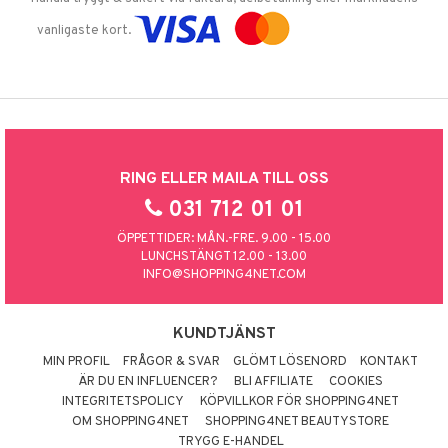
vanligaste kort.
RING ELLER MAILA TILL OSS
031 712 01 01
ÖPPETTIDER: MÅN.-FRE. 9.00 - 15.00
LUNCHSTÄNGT 12.00 - 13.00
INFO@SHOPPING4NET.COM
KUNDTJÄNST
MIN PROFIL
FRÅGOR & SVAR
GLÖMT LÖSENORD
KONTAKT
ÄR DU EN INFLUENCER?
BLI AFFILIATE
COOKIES
INTEGRITETSPOLICY
KÖPVILLKOR FÖR SHOPPING4NET
OM SHOPPING4NET
SHOPPING4NET BEAUTYSTORE
TRYGG E-HANDEL