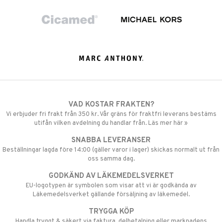
VAD KOSTAR FRAKTEN?
Vi erbjuder fri frakt från 350 kr. Vår gräns för fraktfri leverans bestäms
utifån vilken avdelning du handlar från. Läs mer här »
SNABBA LEVERANSER
Beställningar lagda före 14:00 (gäller varor i lager) skickas normalt ut från
oss samma dag.
GODKÄND AV LÄKEMEDELSVERKET
EU-logotypen är symbolen som visar att vi är godkända av
Läkemedelsverket gällande försäljning av läkemedel.
TRYGGA KÖP
Handla tryggt & säkert via faktura, delbetalning eller marknadens