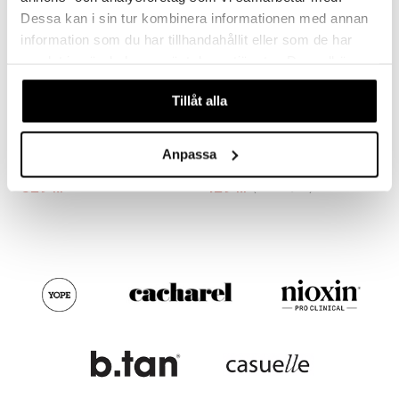
Dessa kan i sin tur kombinera informationen med annan
information som du har tillhandahållit eller som de har
samlat in när du har använt deras tjänster. Du godkänner
våra cookies vid fortsatt användande av vår webbplats.
Tillåt alla
11251-6013 TIDE Hoop Earrings
12242-6003 SEA Chain Earrings
PILGRIM
Anpassa
PILGRIM
329
129
179
kr
kr
(
ord.
kr
)