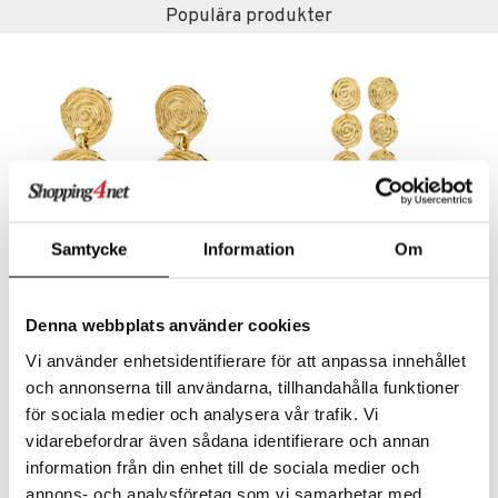
liner
ning och rengöring
Populära produkter
e-up penslar
cara
onskugga
mer
er
Samtycke
Information
Om
10261-2013 Air Earrings
10261-2023 Air Long Earrings
PILGRIM
PILGRIM
Denna webbplats använder cookies
449
549
Vi använder enhetsidentifierare för att anpassa innehållet
kr
kr
och annonserna till användarna, tillhandahålla funktioner
för sociala medier och analysera vår trafik. Vi
vidarebefordrar även sådana identifierare och annan
-28%
information från din enhet till de sociala medier och
annons- och analysföretag som vi samarbetar med.