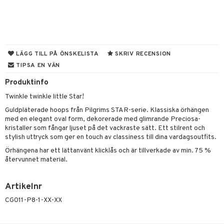
er shave lotion
inser
 & Gelé
cialprodukter
ling produkter
essärer
chgelé & tvål
 de cologne
UE
ymprodukter
lbehör
oncremer
ndvård
 de toilette
nique
änst
ling
borttagning
tset
p 10
LÄGG TILL PÅ ÖNSKELISTA
SKRIV RECENSION
 & svar
TIPSA EN VÄN
produkter
produkter
g 1: Rengöring
rd
produkt
Produktinfo
göring
cialprodukter
g 2: Exfoliering
oliering och masker
p
elningen
Twinkle twinkle little Star!
rum
g 3: Fukt
tvård
sh
Guldpläterade hoops från Pilgrims STAR-serie. Klassiska örhängen
tik
gg & Mustasch
med en elegant oval form, dekorerade med glimrande Preciosa-
d- och kroppsvård
n
matics Elixir
dd
kristaller som fångar ljuset på det vackraste sätt. Ett stilrent och
produkter
stylish uttryck som ger en touch av classiness till dina vardagsoutfits.
n- och läppvård
cealer
yx
skydd
n
Örhängena har ett lättanvänt klicklås och är tillverkade av min. 75 %
cialprodukter
göring
liner
nique Happy
teg till män
återvunnet material.
rum
ndation
nique Happy For Men
oliering
Artikelnr
pstift
t och skydd
CG011-P8-1-XX-XX
gloss
dvård