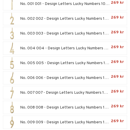
er shave lotion
inser
269 kr
No. 001 001 - Design Letters Lucky Numbers 10 mm Gold 0-9
 & Gelé
cialprodukter
ling produkter
essärer
chgelé & tvål
 de cologne
UE
ymprodukter
269 kr
No. 002 002 - Design Letters Lucky Numbers 10 mm Gold 0-9
lbehör
oncremer
ndvård
 de toilette
nique
änst
ling
borttagning
tset
p 10
269 kr
No. 003 003 - Design Letters Lucky Numbers 10 mm Gold 0-9
 & svar
produkter
produkter
g 1: Rengöring
rd
produkt
269 kr
No. 004 004 - Design Letters Lucky Numbers 10 mm Gold 0-9
göring
cialprodukter
g 2: Exfoliering
oliering och masker
p
elningen
rum
g 3: Fukt
tvård
sh
269 kr
No. 005 005 - Design Letters Lucky Numbers 10 mm Gold 0-9
tik
gg & Mustasch
d- och kroppsvård
n
matics Elixir
dd
269 kr
No. 006 006 - Design Letters Lucky Numbers 10 mm Gold 0-9
produkter
n- och läppvård
cealer
yx
skydd
n
cialprodukter
göring
liner
nique Happy
teg till män
269 kr
No. 007 007 - Design Letters Lucky Numbers 10 mm Gold 0-9
rum
ndation
nique Happy For Men
oliering
269 kr
No. 008 008 - Design Letters Lucky Numbers 10 mm Gold 0-9
pstift
t och skydd
gloss
269 kr
dvård
No. 009 009 - Design Letters Lucky Numbers 10 mm Gold 0-9