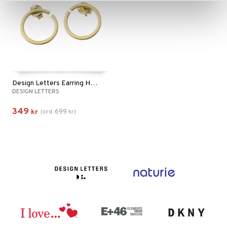
Design Letters Earring Hoops 16 mm Gold
DESIGN LETTERS
349
699
kr
(
ord.
kr
)