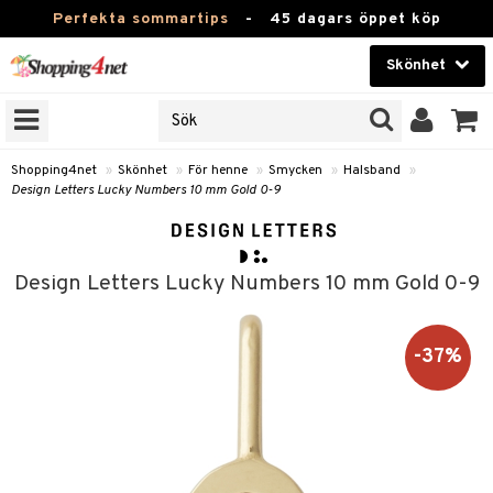
Perfekta sommartips
-
45 dagars öppet köp
Skönhet
RKEN
Skönhet
M BRANDS
T
Kontaktlinser
Shopping4net
»
Skönhet
»
För henne
»
Smycken
»
Halsband
»
Design Letters Lucky Numbers 10 mm Gold 0-9
JER
Hälsokost
ODUKTER
Apotek
TKORT
Design Letters Lucky Numbers 10 mm Gold 0-9
Fitness
e
Hem & Inredning
-37%
Leksaker, Barn & Baby
essoarer
rd
Varumärken
lsam
iktscremer
tika
Kampanjer
star / Kammar
 hy
iktsvård
t Set
vård