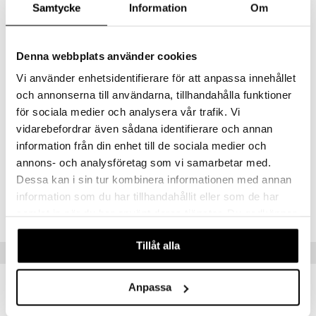
Samtycke
Information
Om
TILL REAN »
Produktinfo
Denna webbplats använder cookies
Design Letters Lucky Numbers 10 mm Gold 0-9 är sifferberlocker som
Vi använder enhetsidentifierare för att anpassa innehållet
du kan hänga på ditt halsband. Siffrorna är tillverkade i 18K
guldpläterat silver och de är 10 mm. Välj din lyckosiffra och matcha
och annonserna till användarna, tillhandahålla funktioner
tillsammans med andra fina berlocker från Design Letters som köps
för sociala medier och analysera vår trafik. Vi
separat.
vidarebefordrar även sådana identifierare och annan
information från din enhet till de sociala medier och
Artikelnr
annons- och analysföretag som vi samarbetar med.
CDL44-TDG-1-000-XX
Dessa kan i sin tur kombinera informationen med annan
information som du har tillhandahållit eller som de har
Lägsta pris senaste 30 dagarna: 269 kr
samlat in när du har använt deras tjänster. Du godkänner
våra cookies vid fortsatt användande av vår webbplats.
Tillåt alla
Tips till dig
Anpassa
-50%