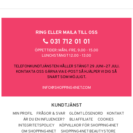
RING ELLER MAILA TILL OSS
031 712 01 01
ÖPPETTIDER: MÅN.-FRE. 9.00 - 15.00
LUNCHSTÄNGT 12.00 - 13.00
TELEFONKUNDTJÄNSTEN HÅLLER STÄNGT 29 JUNI–27 JULI.
KONTAKTA OSS GÄRNA VIA E-POST SÅ HJÄLPER VI DIG SÅ
SNART SOM MÖJLIGT.
INFO@SHOPPING4NET.COM
KUNDTJÄNST
MIN PROFIL
FRÅGOR & SVAR
GLÖMT LÖSENORD
KONTAKT
ÄR DU EN INFLUENCER?
BLI AFFILIATE
COOKIES
INTEGRITETSPOLICY
KÖPVILLKOR FÖR SHOPPING4NET
OM SHOPPING4NET
SHOPPING4NET BEAUTYSTORE