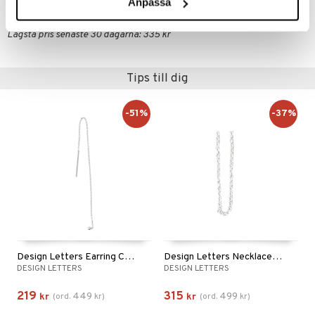
CDL67-TDG-1-BBB-XX
Anpassa
Lägsta pris senaste 30 dagarna: 335 kr
Tips till dig
-51%
-37%
Design Letters Earring Chain Silver
Design Letters Necklace Chain 45 cm Silver
DESIGN LETTERS
DESIGN LETTERS
219
315
449
499
kr
(
ord.
kr
)
kr
(
ord.
kr
)