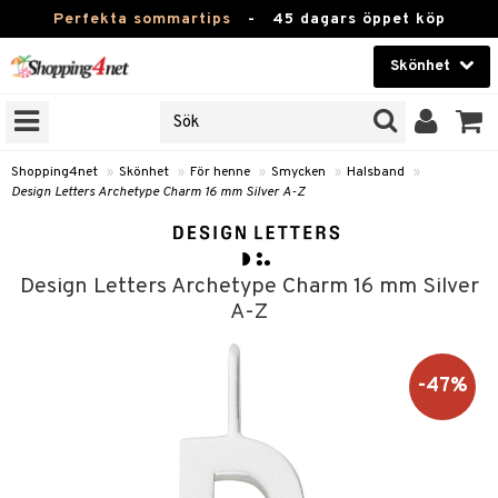
Perfekta sommartips
-
45 dagars öppet köp
Skönhet
RKEN
Skönhet
M BRANDS
T
Kontaktlinser
Shopping4net
»
Skönhet
»
För henne
»
Smycken
»
Halsband
»
Design Letters Archetype Charm 16 mm Silver A-Z
JER
Hälsokost
ODUKTER
Apotek
TKORT
Design Letters Archetype Charm 16 mm Silver
Fitness
A-Z
e
Hem & Inredning
-47%
Leksaker, Barn & Baby
essoarer
rd
Varumärken
lsam
iktscremer
tika
Kampanjer
star / Kammar
 hy
iktsvård
t Set
vård