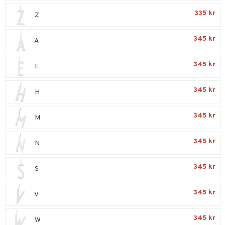
liner
ning och rengöring
335 kr
Z
e-up penslar
cara
345 kr
A
onskugga
345 kr
E
mer
er
345 kr
H
345 kr
M
345 kr
N
345 kr
S
345 kr
V
345 kr
W