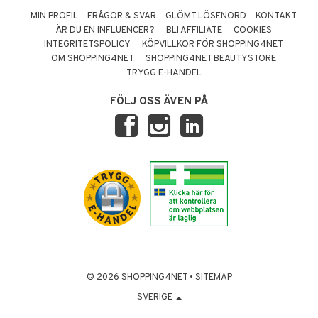
MIN PROFIL
FRÅGOR & SVAR
GLÖMT LÖSENORD
KONTAKT
ÄR DU EN INFLUENCER?
BLI AFFILIATE
COOKIES
INTEGRITETSPOLICY
KÖPVILLKOR FÖR SHOPPING4NET
OM SHOPPING4NET
SHOPPING4NET BEAUTYSTORE
TRYGG E-HANDEL
FÖLJ OSS ÄVEN PÅ
© 2026 SHOPPING4NET
•
SITEMAP
SVERIGE