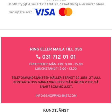
Handla tryggt & säkert via faktura, delbetalning eller marknadens
vanligaste kort.
RING ELLER MAILA TILL OSS
031 712 01 01
ÖPPETTIDER: MÅN.-FRE. 9.00 - 15.00
LUNCHSTÄNGT 12.00 - 13.00
TELEFONKUNDTJÄNSTEN HÅLLER STÄNGT 29 JUNI–27 JULI.
KONTAKTA OSS GÄRNA VIA E-POST SÅ HJÄLPER VI DIG SÅ
SNART SOM MÖJLIGT.
INFO@SHOPPING4NET.COM
KUNDTJÄNST