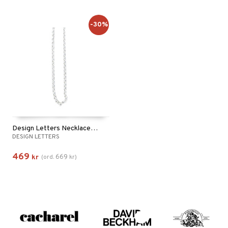
-30%
Design Letters Necklace Chain 60 cm Silver
DESIGN LETTERS
469
669
kr
(
ord.
kr
)