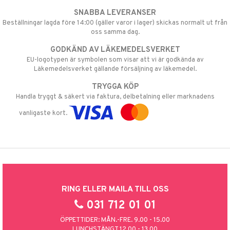
SNABBA LEVERANSER
Beställningar lagda före 14:00 (gäller varor i lager) skickas normalt ut från
oss samma dag.
GODKÄND AV LÄKEMEDELSVERKET
EU-logotypen är symbolen som visar att vi är godkända av
Läkemedelsverket gällande försäljning av läkemedel.
TRYGGA KÖP
Handla tryggt & säkert via faktura, delbetalning eller marknadens
vanligaste kort.
RING ELLER MAILA TILL OSS
031 712 01 01
ÖPPETTIDER: MÅN.-FRE. 9.00 - 15.00
LUNCHSTÄNGT 12.00 - 13.00