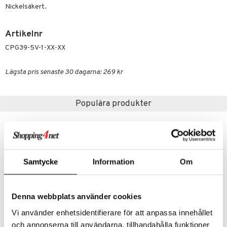
liner
ning och rengöring
Nickelsäkert.
e-up penslar
Artikelnr
cara
CPG39-5V-1-XX-XX
onskugga
mer
Lägsta pris senaste 30 dagarna: 269 kr
er
Populära produkter
Samtycke
Information
Om
Denna webbplats använder cookies
Vi använder enhetsidentifierare för att anpassa innehållet
och annonserna till användarna, tillhandahålla funktioner