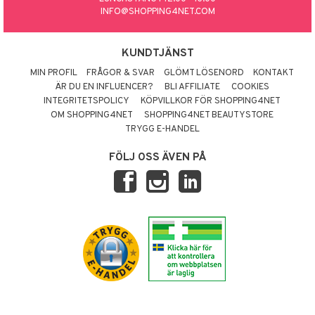
INFO@SHOPPING4NET.COM
KUNDTJÄNST
MIN PROFIL
FRÅGOR & SVAR
GLÖMT LÖSENORD
KONTAKT
ÄR DU EN INFLUENCER?
BLI AFFILIATE
COOKIES
INTEGRITETSPOLICY
KÖPVILLKOR FÖR SHOPPING4NET
OM SHOPPING4NET
SHOPPING4NET BEAUTYSTORE
TRYGG E-HANDEL
FÖLJ OSS ÄVEN PÅ