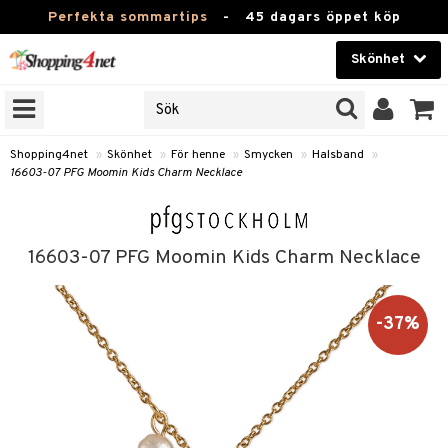
Perfekta sommartips
-
45 dagars öppet köp
Skönhet
RKEN
Skönhet
M BRANDS
T
Kontaktlinser
Shopping4net
»
Skönhet
»
För henne
»
Smycken
»
Halsband
»
16603-07 PFG Moomin Kids Charm Necklace
JER
Hälsokost
ODUKTER
Apotek
TKORT
16603-07 PFG Moomin Kids Charm Necklace
Fitness
e
Hem & Inredning
-37%
Leksaker, Barn & Baby
essoarer
rd
Varumärken
lsam
iktscremer
tika
Kampanjer
star / Kammar
 hy
iktsvård
t Set
vård