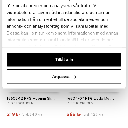
11251-6011 TIDE Heart Necklace
15252-2011 BREEZE Necklace 2-in-1 Set
för sociala medier och analysera vår trafik. Vi
PILGRIM
PILGRIM
vidarebefordrar även sådana identifierare och annan
499
529
information från din enhet till de sociala medier och
kr
kr
annons- och analysföretag som vi samarbetar med.
Dessa kan i sin tur kombinera informationen med annan
information som du har tillhandahållit eller som de har
-37%
-37%
samlat in när du har använt deras tjänster. Du godkänner
våra cookies vid fortsatt användande av vår webbplats.
Tillåt alla
Anpassa
16602-12 PFG Moomin Glitter Necklace
16604-07 PFG Little My Kids Charm Necklace
PFG STOCKHOLM
PFG STOCKHOLM
219
269
349
429
kr
(
ord.
kr
)
kr
(
ord.
kr
)