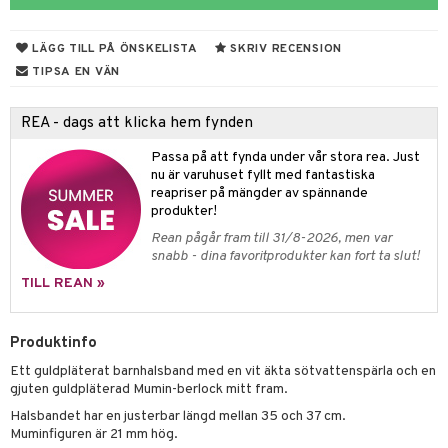
er shave lotion
inser
 & Gelé
cialprodukter
ling produkter
essärer
chgelé & tvål
 de cologne
UE
LÄGG TILL PÅ ÖNSKELISTA
SKRIV RECENSION
ymprodukter
lbehör
oncremer
ndvård
 de toilette
nique
TIPSA EN VÄN
änst
ling
borttagning
tset
p 10
 & svar
REA - dags att klicka hem fynden
produkter
produkter
g 1: Rengöring
rd
produkt
Passa på att fynda under vår stora rea. Just
göring
cialprodukter
g 2: Exfoliering
oliering och masker
nu är varuhuset fyllt med fantastiska
p
elningen
reapriser på mängder av spännande
rum
g 3: Fukt
tvård
sh
produkter!
tik
gg & Mustasch
Rean pågår fram till 31/8-2026, men var
d- och kroppsvård
n
matics Elixir
dd
snabb - dina favoritprodukter kan fort ta slut!
produkter
n- och läppvård
cealer
yx
skydd
n
TILL REAN »
cialprodukter
göring
liner
nique Happy
teg till män
Produktinfo
rum
ndation
nique Happy For Men
oliering
Ett guldpläterat barnhalsband med en vit äkta sötvattenspärla och en
pstift
t och skydd
gjuten guldpläterad Mumin-berlock mitt fram.
gloss
Halsbandet har en justerbar längd mellan 35 och 37 cm.
dvård
Muminfiguren är 21 mm hög.