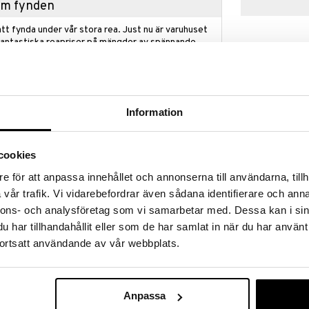
hem fynden
tt fynda under vår stora rea. Just nu är varuhuset
fantastiska reapriser på mängder av spännande
!
 fram till 31/8-2026, men var snabb - dina
ukter kan fort ta slut!
N »
Information
cookies
12243-2003 
ap? I vår Outlet hittar du massor av produkter till
Hoop Earring
ynda medan dina favoritprodukter fortfarande finns
e för att anpassa innehållet och annonserna till användarna, tillh
PILGRIM
vår trafik. Vi vidarebefordrar även sådana identifierare och anna
349
et räcker!
kr
nnons- och analysföretag som vi samarbetar med. Dessa kan i sin
har tillhandahållit eller som de har samlat in när du har använt
ortsatt användande av vår webbplats.
bandet från Pilgrims TRUST-kollektion bli din nya
a med ett hänge av äkta sötvattenspärlor.
Anpassa
look som utstrålar klass och tidlös charm. Styla