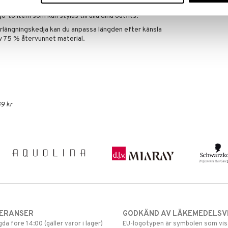
ler som en snygg kontrast till en svart polotröja. Med
-to item som kan stylas till alla dina outfits.
rlängningskedja kan du anpassa längden efter känsla
 av 75 % återvunnet material.
9 kr
VERANSER
GODKÄND AV LÄKEMEDELSV
gda före 14:00 (gäller varor i lager)
EU-logotypen är symbolen som visar