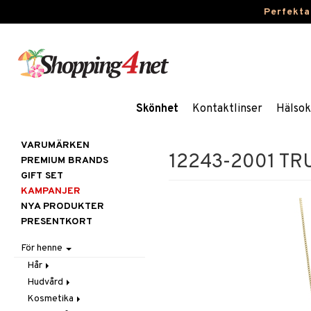
Perfekta
Skönhet
Kontaktlinser
Hälsok
VARUMÄRKEN
12243-2001 TRU
PREMIUM BRANDS
GIFT SET
KAMPANJER
NYA PRODUKTER
PRESENTKORT
För henne
Hår
Hudvård
Accessoarer
Kosmetika
Balsam
Ansiktscremer