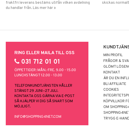
fraktfri leverans bestäms utifån vilken avdelning
skickas normalt
du handlar från. Läs mer här »
KUNDTJÄN
RING ELLER MAILA TILL OSS
MIN PROFIL
031 712 01 01
FRÅGOR & SV
GLÖMT LÖSE
ÖPPETTIDER: MÅN.-FRE. 9.00 - 15.00
KONTAKT
LUNCHSTÄNGT 12.00 - 13.00
ÄR DU EN INF
BLI AFFILIATE
TELEFONKUNDTJÄNSTEN HÅLLER
COOKIES
STÄNGT 29 JUNI–27 JULI.
INTEGRITETSP
KONTAKTA OSS GÄRNA VIA E-POST
SÅ HJÄLPER VI DIG SÅ SNART SOM
KÖPVILLKOR F
MÖJLIGT.
OM SHOPPING
SHOPPING4NE
INFO@SHOPPING4NET.COM
TRYGG E-HAN