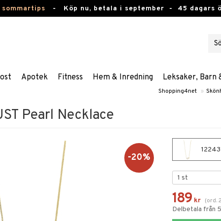
 sommartips
-
Köp nu, betala i september -
45 dagars 
ost
Apotek
Fitness
Hem & Inredning
Leksaker, Barn 
Shopping4net
»
Skön
ST Pearl Necklace
12243-
-20%
189
kr
(
ord.
Delbetala från 