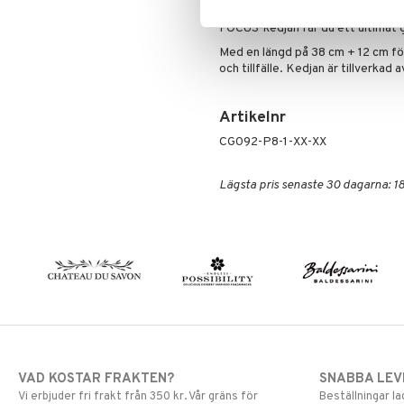
kedjan med en enkel vit t-shirt el
FOCUS-kedjan får du ett ultimat go
Med en längd på 38 cm + 12 cm fö
och tillfälle. Kedjan är tillverkad
Artikelnr
CG092-P8-1-XX-XX
Lägsta pris senaste 30 dagarna: 18
VAD KOSTAR FRAKTEN?
SNABBA LE
Vi erbjuder fri frakt från 350 kr. Vår gräns för
Beställningar la