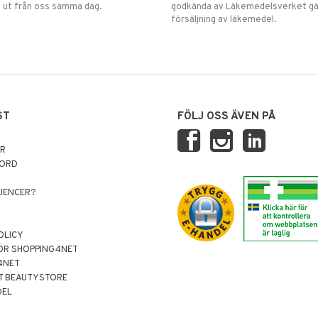
 ut från oss samma dag.
godkända av Läkemedelsverket gä
försäljning av läkemedel.
ST
FÖLJ OSS ÄVEN PÅ
AR
NORD
LUENCER?
OLICY
ÖR SHOPPING4NET
4NET
T BEAUTYSTORE
DEL