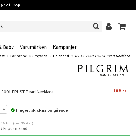
öppet köp
& Baby
Varumärken
Kampanjer
het
»
För henne
»
Smycken
»
Halsband
»
12243-2001 TRUST Pearl Necklace
189 kr
2001 TRUST Pearl Necklace
I lager, skickas omgående
235
kr
)
(
rek.
399
kr
)
57 kr per månad.