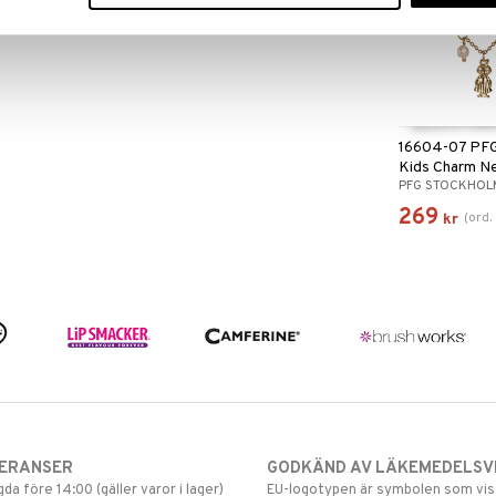
16604-07 PFG
Kids Charm N
PFG STOCKHOL
269
(
ord.
kr
VERANSER
GODKÄND AV LÄKEMEDELSV
gda före 14:00 (gäller varor i lager)
EU-logotypen är symbolen som visar