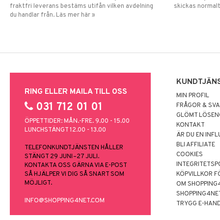
fraktfri leverans bestäms utifån vilken avdelning
skickas normalt
du handlar från. Läs mer här »
KUNDTJÄN
RING ELLER MAILA TILL OSS
MIN PROFIL
031 712 01 01
FRÅGOR & SV
GLÖMT LÖSE
ÖPPETTIDER: MÅN.-FRE. 9.00 - 15.00
KONTAKT
LUNCHSTÄNGT 12.00 - 13.00
ÄR DU EN INF
BLI AFFILIATE
TELEFONKUNDTJÄNSTEN HÅLLER
COOKIES
STÄNGT 29 JUNI–27 JULI.
INTEGRITETSP
KONTAKTA OSS GÄRNA VIA E-POST
SÅ HJÄLPER VI DIG SÅ SNART SOM
KÖPVILLKOR F
MÖJLIGT.
OM SHOPPING
SHOPPING4NE
INFO@SHOPPING4NET.COM
TRYGG E-HAN