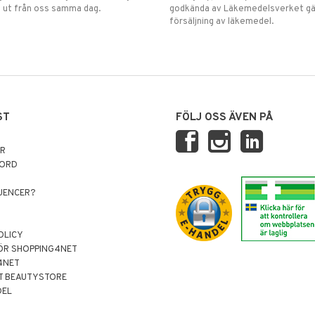
 ut från oss samma dag.
godkända av Läkemedelsverket gä
försäljning av läkemedel.
ST
FÖLJ OSS ÄVEN PÅ
AR
NORD
LUENCER?
OLICY
ÖR SHOPPING4NET
4NET
T BEAUTYSTORE
DEL