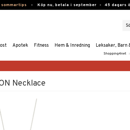
 sommartips
-
Köp nu, betala i september -
45 dagars 
ost
Apotek
Fitness
Hem & Inredning
Leksaker, Barn 
Shopping4net
ON Necklace