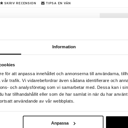
SKRIV RECENSION
TIPSA EN VÄN
vmånehänge från Pilgrims MOON-serie. Hängets shiny
h en uneven yta som ger halsbandet en unik
Information
längningskedja kan du styla kedjan som du vill – för
pklädda tillfällen.
 av min 75 % återvunnet material, så att du kan skina
cookies
.
e för att anpassa innehållet och annonserna till användarna, tillh
vår trafik. Vi vidarebefordrar även sådana identifierare och anna
11251-6011 TI
Necklace
nnons- och analysföretag som vi samarbetar med. Dessa kan i sin
PILGRIM
har tillhandahållit eller som de har samlat in när du har använt
499
kr
ortsatt användande av vår webbplats.
Anpassa