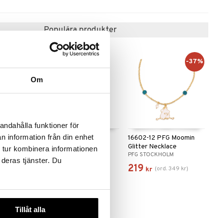
Populära produkter
-37%
Om
andahålla funktioner för
n information från din enhet
DE Heart
15252-2011 BREEZE
16602-12 PFG Moomin
Necklace 2-in-1 Set
Glitter Necklace
 tur kombinera informationen
PILGRIM
PFG STOCKHOLM
 deras tjänster. Du
529
219
(
ord.
349
kr
)
kr
kr
-37%
Tillåt alla