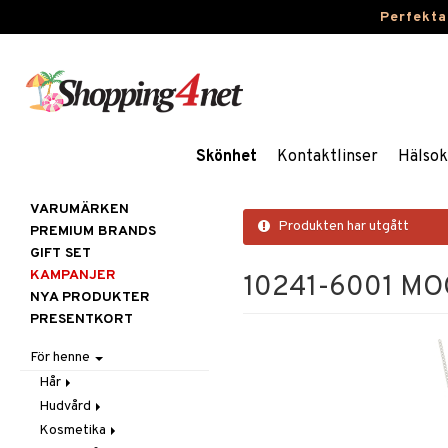
Perfekta
Skönhet
Kontaktlinser
Hälsok
VARUMÄRKEN
Produkten har utgått
PREMIUM BRANDS
GIFT SET
KAMPANJER
10241-6001 MO
NYA PRODUKTER
PRESENTKORT
För henne
Hår
Hudvård
Accessoarer
Kosmetika
Balsam
Ansiktscremer