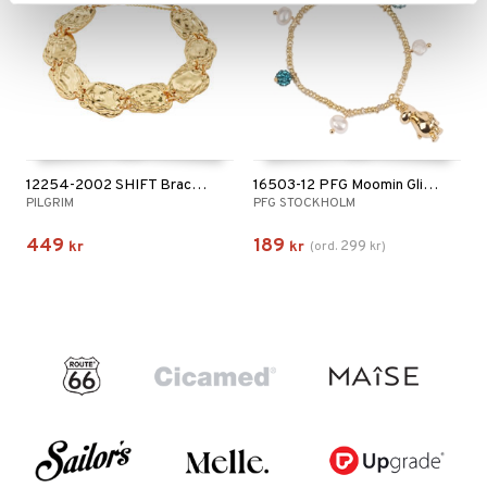
12254-2002 SHIFT Bracelet
16503-12 PFG Moomin Glitter Bracelet
PILGRIM
PFG STOCKHOLM
449
189
299
kr
kr
(
ord.
kr
)