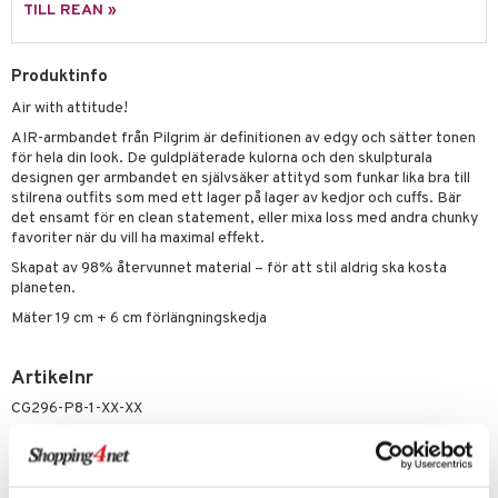
liner
ning och rengöring
TILL REAN »
e-up penslar
Produktinfo
cara
Air with attitude!
onskugga
AIR-armbandet från Pilgrim är definitionen av edgy och sätter tonen
mer
för hela din look. De guldpläterade kulorna och den skulpturala
designen ger armbandet en självsäker attityd som funkar lika bra till
er
stilrena outfits som med ett lager på lager av kedjor och cuffs. Bär
det ensamt för en clean statement, eller mixa loss med andra chunky
favoriter när du vill ha maximal effekt.
Skapat av 98% återvunnet material – för att stil aldrig ska kosta
planeten.
Mäter 19 cm + 6 cm förlängningskedja
Artikelnr
CG296-P8-1-XX-XX
Lägsta pris senaste 30 dagarna: 449 kr