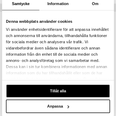
Samtycke
Information
Om
Populära produkter
Denna webbplats använder cookies
Vi använder enhetsidentifierare för att anpassa innehållet
och annonserna till användarna, tillhandahålla funktioner
för sociala medier och analysera vår trafik. Vi
vidarebefordrar även sådana identifierare och annan
information från din enhet till de sociala medier och
annons- och analysföretag som vi samarbetar med.
Finns i flera varianter
Dessa kan i sin tur kombinera informationen med annan
information som du har tillhandahållit eller som de har
Indie Bracelet
10261-2002 Air Bracelet
PILGRIM
PILGRIM
samlat in när du har använt deras tjänster. Du godkänner
våra cookies vid fortsatt användande av vår webbplats.
89
449
kr
kr
Tillåt alla
Anpassa
-37%