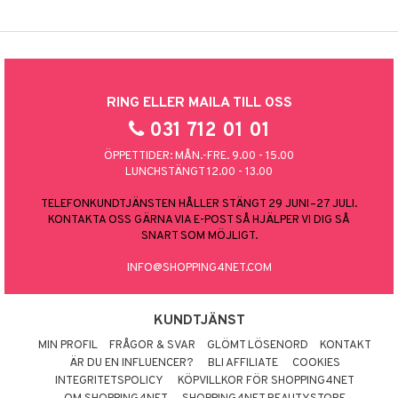
RING ELLER MAILA TILL OSS
031 712 01 01
ÖPPETTIDER: MÅN.-FRE. 9.00 - 15.00
LUNCHSTÄNGT 12.00 - 13.00
TELEFONKUNDTJÄNSTEN HÅLLER STÄNGT 29 JUNI–27 JULI.
KONTAKTA OSS GÄRNA VIA E-POST SÅ HJÄLPER VI DIG SÅ
SNART SOM MÖJLIGT.
INFO@SHOPPING4NET.COM
KUNDTJÄNST
MIN PROFIL
FRÅGOR & SVAR
GLÖMT LÖSENORD
KONTAKT
ÄR DU EN INFLUENCER?
BLI AFFILIATE
COOKIES
INTEGRITETSPOLICY
KÖPVILLKOR FÖR SHOPPING4NET