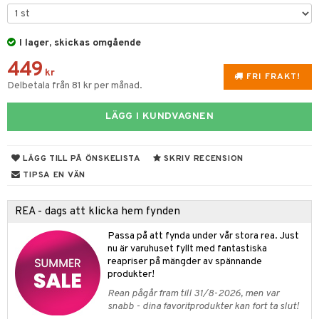
er shave lotion
inser
 & Gelé
cialprodukter
ling produkter
essärer
chgelé & tvål
 de cologne
UE
ymprodukter
I lager, skickas omgående
lbehör
oncremer
ndvård
 de toilette
nique
änst
449
ling
borttagning
tset
kr
p 10
FRI FRAKT!
Delbetala från 81 kr per månad.
 & svar
produkter
produkter
g 1: Rengöring
rd
produkt
LÄGG I KUNDVAGNEN
göring
cialprodukter
g 2: Exfoliering
oliering och masker
p
elningen
rum
g 3: Fukt
tvård
sh
LÄGG TILL PÅ ÖNSKELISTA
SKRIV RECENSION
tik
gg & Mustasch
d- och kroppsvård
n
matics Elixir
dd
TIPSA EN VÄN
produkter
n- och läppvård
cealer
yx
skydd
n
REA - dags att klicka hem fynden
cialprodukter
göring
liner
nique Happy
teg till män
Passa på att fynda under vår stora rea. Just
rum
ndation
nique Happy For Men
nu är varuhuset fyllt med fantastiska
oliering
reapriser på mängder av spännande
pstift
t och skydd
produkter!
Rean pågår fram till 31/8-2026, men var
gloss
dvård
snabb - dina favoritprodukter kan fort ta slut!