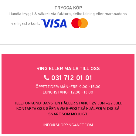
TRYGGA KÖP
Handla tryggt & säkert via faktura, delbetalning eller marknadens
vanligaste kort.
RING ELLER MAILA TILL OSS
031 712 01 01
ÖPPETTIDER: MÅN.-FRE. 9.00 - 15.00
LUNCHSTÄNGT 12.00 - 13.00
TELEFONKUNDTJÄNSTEN HÅLLER STÄNGT 29 JUNI–27 JULI.
KONTAKTA OSS GÄRNA VIA E-POST SÅ HJÄLPER VI DIG SÅ
SNART SOM MÖJLIGT.
INFO@SHOPPING4NET.COM