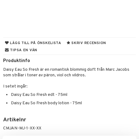
e
m
 & Gelé
cialprodukter
färg
tset
n utan sol
er shave balm
pa
ymprodukter
hampo
sk
odorant
er shave lotion
inser
ling produkter
essärer
chgelé & tvål
 de cologne
UE
lbehör
oncremer
ndvård
 de toilette
nique
LÄGG TILL PÅ ÖNSKELISTA
SKRIV RECENSION
änst
TIPSA EN VÄN
ling
borttagning
tset
p 10
 & svar
Produktinfo
produkter
produkter
g 1: Rengöring
rd
Daisy Eau So Fresh är en romantisk blommig doft från Marc Jacobs
produkt
göring
cialprodukter
g 2: Exfoliering
som strålar i toner av päron, viol och vildros.
oliering och masker
p
elningen
rum
g 3: Fukt
tvård
sh
I setet ingår:
tik
gg & Mustasch
Daisy Eau So Fresh edt - 75ml
d- och kroppsvård
n
matics Elixir
dd
Daisy Eau So Fresh body lotion - 75ml
produkter
n- och läppvård
cealer
yx
skydd
n
cialprodukter
göring
liner
nique Happy
teg till män
Artikelnr
CMJAN-MJ-1-XX-XX
rum
ndation
nique Happy For Men
oliering