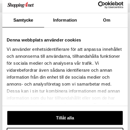
pstift
t och skydd
Tips till dig
gloss
dvård
Samtycke
Information
Om
liner
ning och rengöring
e-up penslar
Denna webbplats använder cookies
cara
Vi använder enhetsidentifierare för att anpassa innehållet
onskugga
och annonserna till användarna, tillhandahålla funktioner
mer
för sociala medier och analysera vår trafik. Vi
vidarebefordrar även sådana identifierare och annan
er
Finns i flera varianter
information från din enhet till de sociala medier och
Daisy Eau So Fresh - Eau de Toilette (Edt) Spray
annons- och analysföretag som vi samarbetar med.
MARC JACOBS
Dessa kan i sin tur kombinera informationen med annan
1249
information som du har tillhandahållit eller som de har
fr.
kr
samlat in när du har använt deras tjänster. Du godkänner
våra cookies vid fortsatt användande av vår webbplats.
Tillåt alla