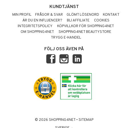
KUNDTJÄNST
MIN PROFIL
FRÅGOR & SVAR
GLÖMT LÖSENORD
KONTAKT
ÄR DU EN INFLUENCER?
BLI AFFILIATE
COOKIES
INTEGRITETSPOLICY
KÖPVILLKOR FÖR SHOPPING4NET
OM SHOPPING4NET
SHOPPING4NET BEAUTYSTORE
TRYGG E-HANDEL
FÖLJ OSS ÄVEN PÅ
© 2026 SHOPPING4NET
•
SITEMAP
SVERIGE