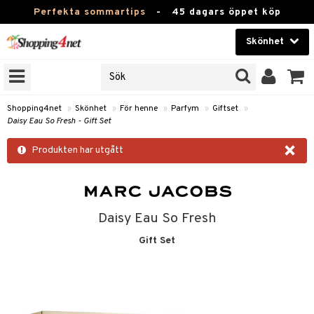
Perfekta sommartips
-
45 dagars öppet köp
Skönhet
RKEN
Skönhet
M BRANDS
T
Kontaktlinser
Shopping4net
»
Skönhet
»
För henne
»
Parfym
»
Giftset
»
Daisy Eau So Fresh - Gift Set
JER
Hälsokost
×
ODUKTER
Produkten har utgått
Apotek
TKORT
Fitness
e
Hem & Inredning
Daisy Eau So Fresh
Gift Set
Leksaker, Barn & Baby
essoarer
rd
Varumärken
lsam
iktscremer
tika
Kampanjer
star / Kammar
 hy
iktsvård
t Set
vård