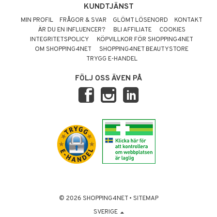
KUNDTJÄNST
MIN PROFIL
FRÅGOR & SVAR
GLÖMT LÖSENORD
KONTAKT
ÄR DU EN INFLUENCER?
BLI AFFILIATE
COOKIES
INTEGRITETSPOLICY
KÖPVILLKOR FÖR SHOPPING4NET
OM SHOPPING4NET
SHOPPING4NET BEAUTYSTORE
TRYGG E-HANDEL
FÖLJ OSS ÄVEN PÅ
© 2026 SHOPPING4NET
•
SITEMAP
SVERIGE