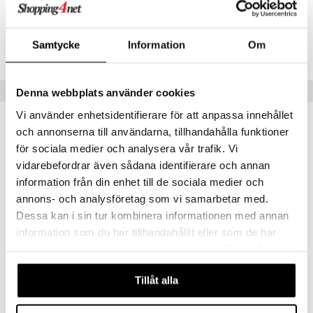
C12R8-12-1-XX-XX
Samtycke
Information
Om
Lägsta pris senaste 30 dagarna: 99 kr
Tips till dig
Denna webbplats använder cookies
Vi använder enhetsidentifierare för att anpassa innehållet
-21%
och annonserna till användarna, tillhandahålla funktioner
för sociala medier och analysera vår trafik. Vi
vidarebefordrar även sådana identifierare och annan
information från din enhet till de sociala medier och
annons- och analysföretag som vi samarbetar med.
Dessa kan i sin tur kombinera informationen med annan
information som du har tillhandahållit eller som de har
Finns i flera varianter
samlat in när du har använt deras tjänster. Du godkänner
våra cookies vid fortsatt användande av vår webbplats.
Clean Classic Strawberry Fields Duo - Gift Set
Clean Rain - Eau de parfum (Edp) Spray
Tillåt alla
CLEAN
CLEAN
249
385
315
kr
(
ord.
kr
)
fr.
kr