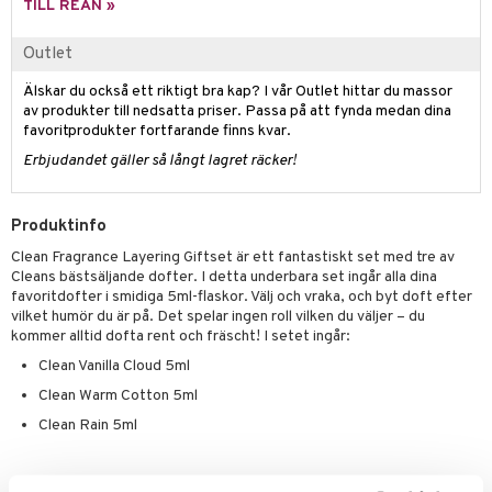
pstift
t och skydd
TILL REAN »
gloss
dvård
Outlet
liner
ning och rengöring
Älskar du också ett riktigt bra kap? I vår Outlet hittar du massor
av produkter till nedsatta priser. Passa på att fynda medan dina
e-up penslar
favoritprodukter fortfarande finns kvar.
cara
Erbjudandet gäller så långt lagret räcker!
onskugga
Produktinfo
mer
Clean Fragrance Layering Giftset är ett fantastiskt set med tre av
er
Cleans bästsäljande dofter. I detta underbara set ingår alla dina
favoritdofter i smidiga 5ml-flaskor. Välj och vraka, och byt doft efter
vilket humör du är på. Det spelar ingen roll vilken du väljer – du
kommer alltid dofta rent och fräscht! I setet ingår:
Clean Vanilla Cloud 5ml
Clean Warm Cotton 5ml
Clean Rain 5ml
Artikelnr