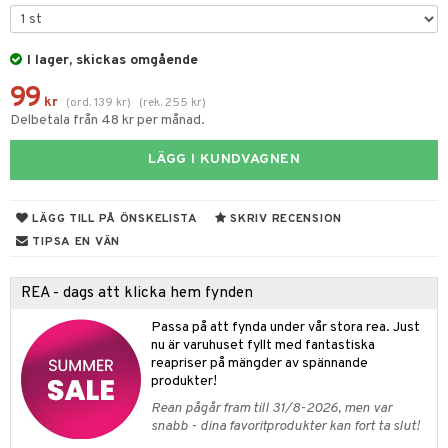
e
m
 & Gelé
cialprodukter
färg
tset
n utan sol
er shave balm
pa
ymprodukter
I lager, skickas omgående
hampo
sk
odorant
er shave lotion
inser
99
ling produkter
essärer
chgelé & tvål
 de cologne
kr
(
ord.
139
kr
)
(
rek.
255
kr
)
UE
Delbetala från 48 kr per månad.
lbehör
oncremer
ndvård
 de toilette
nique
änst
LÄGG I KUNDVAGNEN
ling
borttagning
tset
p 10
 & svar
produkter
produkter
g 1: Rengöring
rd
LÄGG TILL PÅ ÖNSKELISTA
SKRIV RECENSION
produkt
göring
cialprodukter
g 2: Exfoliering
TIPSA EN VÄN
oliering och masker
p
elningen
rum
g 3: Fukt
tvård
sh
REA - dags att klicka hem fynden
tik
gg & Mustasch
d- och kroppsvård
n
matics Elixir
dd
Passa på att fynda under vår stora rea. Just
produkter
nu är varuhuset fyllt med fantastiska
n- och läppvård
cealer
yx
skydd
n
reapriser på mängder av spännande
cialprodukter
göring
liner
produkter!
nique Happy
teg till män
Rean pågår fram till 31/8-2026, men var
rum
ndation
nique Happy For Men
oliering
snabb - dina favoritprodukter kan fort ta slut!