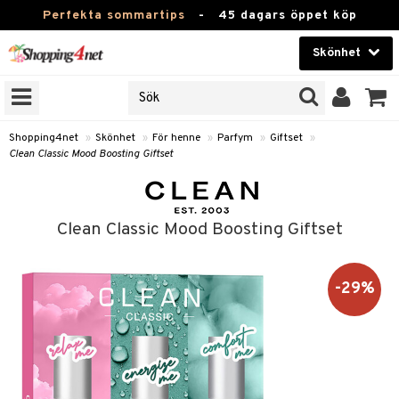
Perfekta sommartips
-
45 dagars öppet köp
Skönhet
RKEN
Skönhet
M BRANDS
T
Kontaktlinser
Shopping4net
»
Skönhet
»
För henne
»
Parfym
»
Giftset
»
Clean Classic Mood Boosting Giftset
JER
Hälsokost
ODUKTER
Apotek
TKORT
Clean Classic Mood Boosting Giftset
Fitness
e
Hem & Inredning
-29%
Leksaker, Barn & Baby
essoarer
rd
Varumärken
lsam
iktscremer
tika
Kampanjer
star / Kammar
 hy
iktsvård
t Set
vård