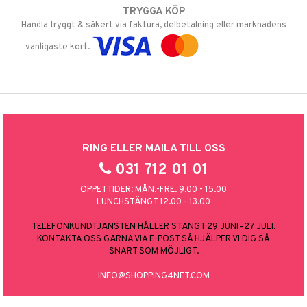
TRYGGA KÖP
Handla tryggt & säkert via faktura, delbetalning eller marknadens
vanligaste kort.
RING ELLER MAILA TILL OSS
031 712 01 01
ÖPPETTIDER: MÅN.-FRE. 9.00 - 15.00
LUNCHSTÄNGT 12.00 - 13.00
TELEFONKUNDTJÄNSTEN HÅLLER STÄNGT 29 JUNI–27 JULI.
KONTAKTA OSS GÄRNA VIA E-POST SÅ HJÄLPER VI DIG SÅ
SNART SOM MÖJLIGT.
INFO@SHOPPING4NET.COM