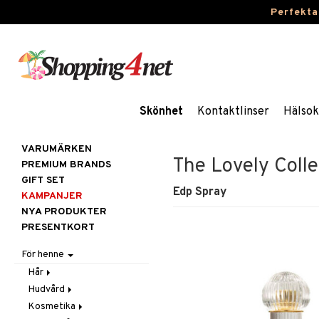
Perfekta
Skönhet
Kontaktlinser
Hälsok
VARUMÄRKEN
The Lovely Colle
PREMIUM BRANDS
GIFT SET
Edp Spray
KAMPANJER
NYA PRODUKTER
PRESENTKORT
För henne
Hår
Hudvård
Accessoarer
Kosmetika
Balsam
Ansiktscremer