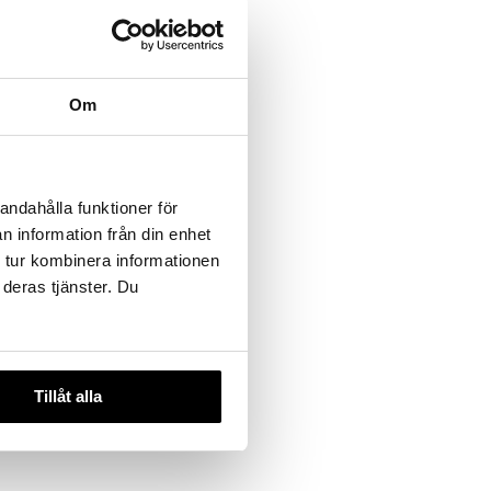
Om
 varianter
de parfum
andahålla funktioner för
A PARKER
n information från din enhet
rd.
249
kr
)
 tur kombinera informationen
 deras tjänster. Du
Tillåt alla