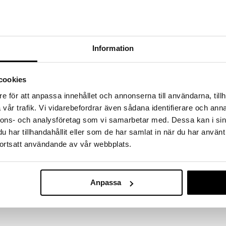
!
 fram till 31/8-2026, men var snabb - dina
ukter kan fort ta slut!
N »
Information
Finns i flera
Lovely - Eau 
cookies
från Sarah Jessica Parker
(Edp) Spray
e för att anpassa innehållet och annonserna till användarna, tillh
SARAH JESSIC
vår trafik. Vi vidarebefordrar även sådana identifierare och anna
199
(
o
fr.
kr
nnons- och analysföretag som vi samarbetar med. Dessa kan i sin
underbara känslan av att fånga något underbart, och
har tillhandahållit eller som de har samlat in när du har använt
 de ovärderliga ögonblicken som den här kollektionen
ljuvligt – och håll kvar det!
ortsatt användande av vår webbplats.
g av blommor, plommon och murgröna och är ändlöst
t äpple och plommon
Anpassa
olia, kamomill och kryddnejlika
i, sandelträ, vetiver och mocka