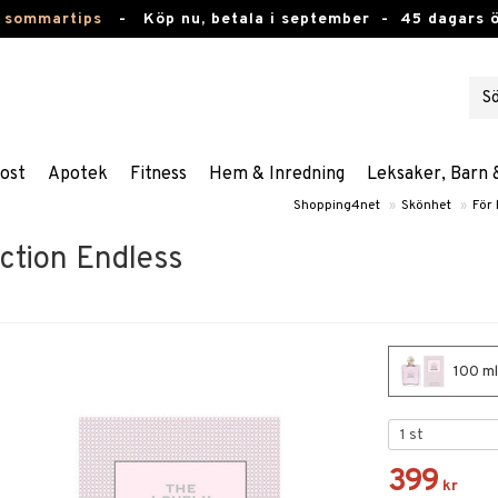
 sommartips
-
Köp nu, betala i september -
45 dagars 
ost
Apotek
Fitness
Hem & Inredning
Leksaker, Barn 
Shopping4net
»
Skönhet
»
För
ction Endless
100 ml
399
kr