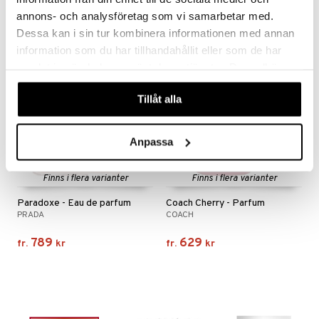
115
399
589
kr
kr
(
ord.
kr
)
annons- och analysföretag som vi samarbetar med.
Dessa kan i sin tur kombinera informationen med annan
gåva på köpet!
information som du har tillhandahållit eller som de har
samlat in när du har använt deras tjänster. Du godkänner
våra cookies vid fortsatt användande av vår webbplats.
Tillåt alla
Anpassa
Finns i flera varianter
Finns i flera varianter
Paradoxe - Eau de parfum
Coach Cherry - Parfum
PRADA
COACH
789
629
fr.
kr
fr.
kr