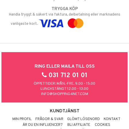
TRYGGA KÖP
Handla tryggt & säkert via faktura, delbetalning eller marknadens
vanligaste kort.
RING ELLER MAILA TILL OSS
031 712 01 01
ÖPPETTIDER: MÅN.-FRE. 9.00 - 15.00
LUNCHSTÄNGT 12.00 - 13.00
INFO@SHOPPING4NET.COM
KUNDTJÄNST
MIN PROFIL
FRÅGOR & SVAR
GLÖMT LÖSENORD
KONTAKT
ÄR DU EN INFLUENCER?
BLI AFFILIATE
COOKIES