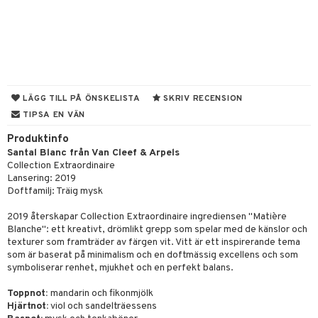
e
m
 & Gelé
cialprodukter
färg
tset
n utan sol
er shave balm
pa
ymprodukter
hampo
sk
odorant
er shave lotion
inser
ling produkter
essärer
chgelé & tvål
 de cologne
UE
lbehör
oncremer
ndvård
 de toilette
nique
LÄGG TILL PÅ ÖNSKELISTA
SKRIV RECENSION
änst
TIPSA EN VÄN
ling
borttagning
tset
p 10
 & svar
Produktinfo
produkter
produkter
g 1: Rengöring
rd
Santal Blanc från Van Cleef & Arpels
produkt
Collection Extraordinaire
göring
cialprodukter
g 2: Exfoliering
oliering och masker
p
Lansering: 2019
elningen
Doftfamilj: Träig mysk
rum
g 3: Fukt
tvård
sh
tik
gg & Mustasch
2019 återskapar Collection Extraordinaire ingrediensen "Matière
d- och kroppsvård
n
matics Elixir
dd
Blanche": ett kreativt, drömlikt grepp som spelar med de känslor och
produkter
texturer som framträder av färgen vit. Vitt är ett inspirerande tema
n- och läppvård
cealer
yx
skydd
n
som är baserat på minimalism och en doftmässig excellens och som
cialprodukter
symboliserar renhet, mjukhet och en perfekt balans.
göring
liner
nique Happy
teg till män
Toppnot:
mandarin och fikonmjölk
rum
ndation
nique Happy For Men
oliering
Hjärtnot:
viol och sandelträessens