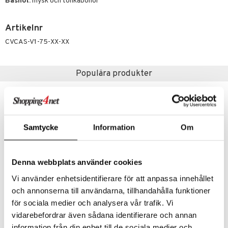
pstift
Basnot:
mysk och tonkabönor
t och skydd
gloss
dvård
Artikelnr
liner
ning och rengöring
CVCAS-V1-75-XX-XX
e-up penslar
cara
Populära produkter
onskugga
-32%
mer
er
Samtycke
Information
Om
Denna webbplats använder cookies
Vi använder enhetsidentifierare för att anpassa innehållet
och annonserna till användarna, tillhandahålla funktioner
för sociala medier och analysera vår trafik. Vi
Alyssa Ashley Musk - Perfume Oil
Simply Clean - Eau de parfum
ALYSSA ASHLEY
CLEAN
vidarebefordrar även sådana identifierare och annan
information från din enhet till de sociala medier och