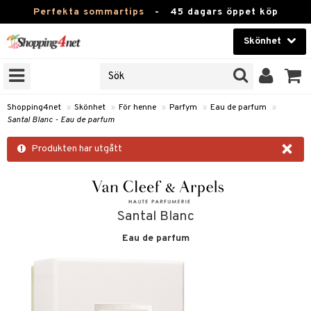
Perfekta sommartips
-
45 dagars öppet köp
Skönhet
RKEN
Skönhet
M BRANDS
T
Kontaktlinser
Shopping4net
»
Skönhet
»
För henne
»
Parfym
»
Eau de parfum
»
Santal Blanc - Eau de parfum
JER
Hälsokost
×
ODUKTER
Produkten har utgått
Apotek
TKORT
Fitness
e
Hem & Inredning
Santal Blanc
Eau de parfum
Leksaker, Barn & Baby
essoarer
rd
Varumärken
lsam
iktscremer
tika
Kampanjer
star / Kammar
 hy
iktsvård
t Set
vård