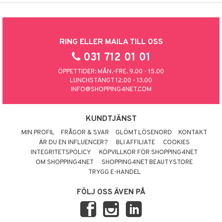
RING ELLER MAILA TILL OSS
031 712 01 01
ÖPPETTIDER: MÅN.-FRE. 9.00 - 15.00
LUNCHSTÄNGT 12.00 - 13.00
INFO@SHOPPING4NET.COM
KUNDTJÄNST
MIN PROFIL
FRÅGOR & SVAR
GLÖMT LÖSENORD
KONTAKT
ÄR DU EN INFLUENCER?
BLI AFFILIATE
COOKIES
INTEGRITETSPOLICY
KÖPVILLKOR FÖR SHOPPING4NET
OM SHOPPING4NET
SHOPPING4NET BEAUTYSTORE
TRYGG E-HANDEL
FÖLJ OSS ÄVEN PÅ