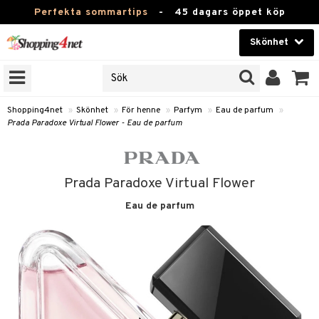
Perfekta sommartips
-
45 dagars öppet köp
Skönhet
RKEN
Skönhet
M BRANDS
T
Kontaktlinser
Shopping4net
»
Skönhet
»
För henne
»
Parfym
»
Eau de parfum
»
Prada Paradoxe Virtual Flower - Eau de parfum
JER
Hälsokost
ODUKTER
Apotek
TKORT
Prada Paradoxe Virtual Flower
Fitness
Eau de parfum
e
Hem & Inredning
Leksaker, Barn & Baby
essoarer
rd
Varumärken
lsam
iktscremer
tika
Kampanjer
star / Kammar
 hy
iktsvård
t Set
vård