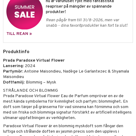
pstift
nu är varuhuset fyllt med fantastiska
t och skydd
reapriser på mängder av spännande
gloss
dvård
produkter!
Rean pågår fram till 31/8-2026, men var
liner
ning och rengöring
snabb - dina favoritprodukter kan fort ta slut!
e-up penslar
TILL REAN »
cara
Produktinfo
onskugga
Prada Paradoxe Virtual Flower
mer
Lansering
: 2024
Parfymör
: Antoine Maisondieu, Nadège Le Garlantezec & Shyamala
er
Maisondieu
Doftfamilj
: Blommig – Mysk
STRÅLANDE OCH BLOMMIG
Prada Paradoxe Virtual Flower Eau de Parfum omprövar en av de
mest kända symbolerna för kvinnlighet och parfym: blommighet. En
doft som tänjer på gränserna för vad sinnena kan förnimma och som
med sin friska och blommiga signatur förstärkt av artificiell intelligens
utmanar uppfattningen av verkligheten.
Paradoxe Virtual Flower är en blommig myskdoft som fångar den
luftiga och strålande doften av jasmin precis som den upplevs i