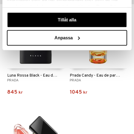
samlat in när du har använt deras tjänster. Du godkänner
våra cookies vid fortsatt användande av vår webbplats.
Tillåt alla
Anpassa
Luna Rossa Black - Eau de parfum
Prada Candy - Eau de parfum (Edp) spray
PRADA
PRADA
845
1045
kr
kr