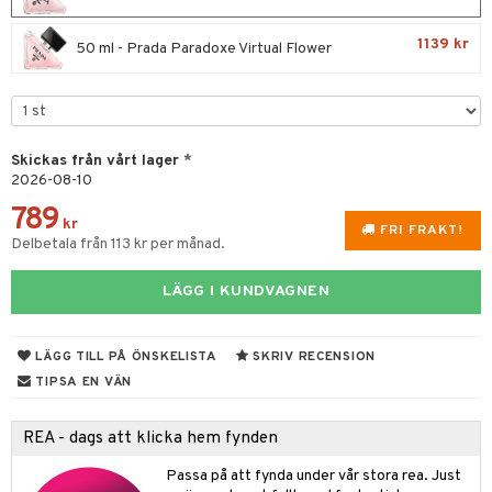
e
m
 & Gelé
cialprodukter
färg
tset
n utan sol
er shave balm
pa
1139 kr
50 ml - Prada Paradoxe Virtual Flower
ymprodukter
hampo
sk
odorant
er shave lotion
inser
ling produkter
essärer
chgelé & tvål
 de cologne
UE
lbehör
oncremer
ndvård
 de toilette
nique
Skickas från vårt lager
*
änst
2026-08-10
ling
borttagning
tset
p 10
 & svar
789
produkter
produkter
kr
g 1: Rengöring
rd
FRI FRAKT!
Delbetala från 113 kr per månad.
produkt
göring
cialprodukter
g 2: Exfoliering
oliering och masker
p
elningen
LÄGG I KUNDVAGNEN
rum
g 3: Fukt
tvård
sh
tik
gg & Mustasch
d- och kroppsvård
n
matics Elixir
dd
LÄGG TILL PÅ ÖNSKELISTA
SKRIV RECENSION
produkter
n- och läppvård
cealer
yx
TIPSA EN VÄN
skydd
n
cialprodukter
göring
liner
nique Happy
teg till män
REA - dags att klicka hem fynden
rum
ndation
nique Happy For Men
oliering
Passa på att fynda under vår stora rea. Just