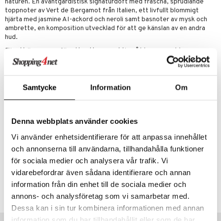
naturen. En avantgardistisk signaturdoft med fräscha, sprudlande
toppnoter av Vert de Bergamot från Italien, ett livfullt blommigt
hjärta med jasmine AI-ackord och neroli samt basnoter av mysk och
ambrette, en komposition utvecklad för att ge känslan av en andra
hud.
För att öppna upp för ett nytt perspektiv på blommor valde
mästerparfymörerna Nadège Le Garlantezec, Shyamala Maisondieu
och Antoine Maisondieu en av de mest sofistikerade blommorna inom
parfymvärlden och gav den ett helt nytt uttryck: Jasmin. De
utnyttjade kraften hos artificiell intelligens för att skapa ett unikt
Samtycke
Information
Om
Prada-ackord som fångar doften av blomman i naturen.
Toppnot
: bergamott
Hjärtnot
: jasmin och neroli
Denna webbplats använder cookies
Basnot
: mysk och ambrette
Vi använder enhetsidentifierare för att anpassa innehållet
och annonserna till användarna, tillhandahålla funktioner
Artikelnr
för sociala medier och analysera vår trafik. Vi
CPD20-PD-30-XX-XX
vidarebefordrar även sådana identifierare och annan
information från din enhet till de sociala medier och
Lägsta pris senaste 30 dagarna: 789 kr
annons- och analysföretag som vi samarbetar med.
Dessa kan i sin tur kombinera informationen med annan
information som du har tillhandahållit eller som de har
Tips till dig