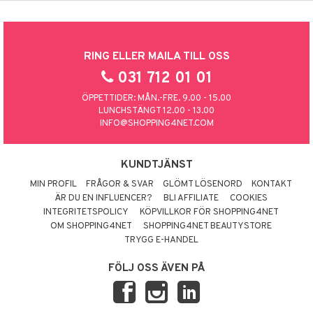
RING ELLER MAILA TILL OSS
031 712 01 01
ÖPPETTIDER: MÅN.-FRE. 9.00 - 15.00
LUNCHSTÄNGT 12.00 - 13.00
INFO@SHOPPING4NET.COM
KUNDTJÄNST
MIN PROFIL
FRÅGOR & SVAR
GLÖMT LÖSENORD
KONTAKT
ÄR DU EN INFLUENCER?
BLI AFFILIATE
COOKIES
INTEGRITETSPOLICY
KÖPVILLKOR FÖR SHOPPING4NET
OM SHOPPING4NET
SHOPPING4NET BEAUTYSTORE
TRYGG E-HANDEL
FÖLJ OSS ÄVEN PÅ