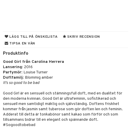
e
m
 & Gelé
cialprodukter
färg
tset
n utan sol
er shave balm
pa
ymprodukter
hampo
sk
odorant
er shave lotion
inser
ling produkter
essärer
chgelé & tvål
 de cologne
UE
LÄGG TILL PÅ ÖNSKELISTA
SKRIV RECENSION
lbehör
oncremer
ndvård
 de toilette
nique
TIPSA EN VÄN
änst
ling
borttagning
tset
p 10
Produktinfo
 & svar
produkter
produkter
g 1: Rengöring
rd
Good Girl från Carolina Herrera
produkt
Lansering
: 2016
göring
cialprodukter
g 2: Exfoliering
oliering och masker
p
Parfymör
: Louise Turner
elningen
Doftfamilj
: Blommig amber
rum
g 3: Fukt
tvård
sh
It’s so good to be bad
tik
gg & Mustasch
d- och kroppsvård
n
matics Elixir
dd
Good Girl är en sensuell och stämningsfull doft, med en dualitet för
den moderna kvinnan. Good Girl är ultrafeminin, sofistikerad och
produkter
n- och läppvård
cealer
yx
skydd
n
sensuell men samtidigt mäktig och självständig. Doftens friskhet
cialprodukter
kommer från jasmin samt tuberose som gör doften len och feminin.
göring
liner
nique Happy
teg till män
Adderat till detta är tonkabönor samt kakao som förför och som
tillsammans bidrar till en elegant och spännande doft.
rum
ndation
nique Happy For Men
oliering
#Sogoodtobebad