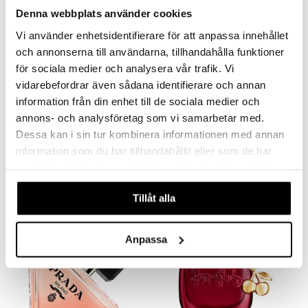
Denna webbplats använder cookies
Vi använder enhetsidentifierare för att anpassa innehållet
och annonserna till användarna, tillhandahålla funktioner
för sociala medier och analysera vår trafik. Vi
vidarebefordrar även sådana identifierare och annan
information från din enhet till de sociala medier och
annons- och analysföretag som vi samarbetar med.
Alyssa Ashley Musk - Perfume Oil
Simply Clean - Eau de parfum
ALYSSA ASHLEY
CLEAN
Dessa kan i sin tur kombinera informationen med annan
information som du har tillhandahållit eller som de har
115
399
589
kr
kr
(
ord.
kr
)
samlat in när du har använt deras tjänster. Du godkänner
våra cookies vid fortsatt användande av vår webbplats.
gåva på köpet!
Tillåt alla
Anpassa