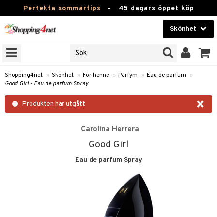
Perfekta sommartips
-
45 dagars öppet köp
Skönhet
RKEN
Skönhet
M BRANDS
T
Kontaktlinser
Shopping4net
»
Skönhet
»
För henne
»
Parfym
»
Eau de parfum
»
Good Girl - Eau de parfum Spray
JER
Hälsokost
×
ODUKTER
Produkten har utgått
Apotek
TKORT
Carolina Herrera
Fitness
Good Girl
e
Hem & Inredning
Eau de parfum Spray
Leksaker, Barn & Baby
essoarer
rd
Varumärken
lsam
iktscremer
tika
Kampanjer
star / Kammar
 hy
iktsvård
t Set
vård