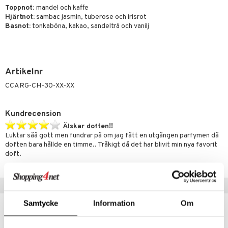
pstift
t och skydd
Toppnot:
mandel och kaffe
Hjärtnot:
sambac jasmin, tuberose och irisrot
gloss
dvård
Basnot:
tonkaböna, kakao, sandelträ och vanilj
liner
ning och rengöring
e-up penslar
cara
Artikelnr
CCARG-CH-30-XX-XX
onskugga
mer
Kundrecension
er
Älskar doften!!
Luktar såå gott men fundrar på om jag fått en utgången parfymen då
doften bara hållde en timme.. Tråkigt då det har blivit min nya favorit
doft.
Moa Nielsen
Populära produkter
Samtycke
Information
Om
-32%