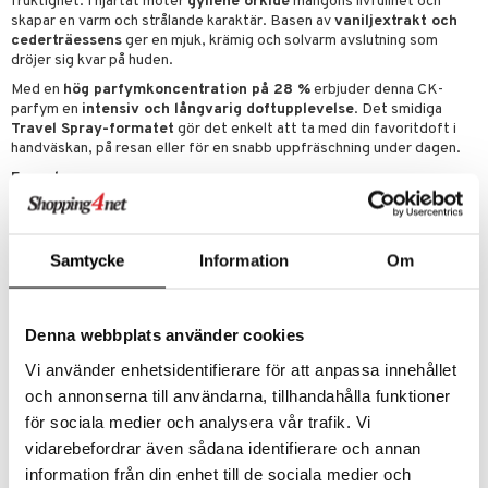
fruktighet. I hjärtat möter
gyllene orkidé
mangons livfullhet och
skapar en varm och strålande karaktär. Basen av
vaniljextrakt och
cederträessens
ger en mjuk, krämig och solvarm avslutning som
dröjer sig kvar på huden.
Med en
hög parfymkoncentration på 28 %
erbjuder denna CK-
parfym en
intensiv och långvarig doftupplevelse
. Det smidiga
Travel Spray-formatet
gör det enkelt att ta med din favoritdoft i
handväskan, på resan eller för en snabb uppfräschning under dagen.
Egenskaper:
Praktiskt
Travel Spray-format
– perfekt för resa och handväska
Fruktig, solvarm och livfull damdoft
Samtycke
Information
Om
Hög koncentration för långvarig hållbarhet
Perfekt för både vardag och kväll
Doftnoter:
Denna webbplats använder cookies
Toppnot:
Saftig mango
Vi använder enhetsidentifierare för att anpassa innehållet
Hjärtnot:
Gyllene orkidé
och annonserna till användarna, tillhandahålla funktioner
Basnoter:
Vaniljextrakt, cederträessens
för sociala medier och analysera vår trafik. Vi
vidarebefordrar även sådana identifierare och annan
Artikelnr
information från din enhet till de sociala medier och