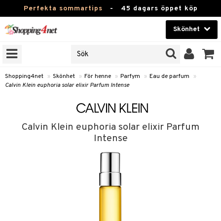
Perfekta sommartips
-
45 dagars öppet köp
Skönhet
RKEN
Skönhet
M BRANDS
T
Kontaktlinser
Shopping4net
»
Skönhet
»
För henne
»
Parfym
»
Eau de parfum
»
Calvin Klein euphoria solar elixir Parfum Intense
JER
Hälsokost
ODUKTER
Apotek
TKORT
Calvin Klein euphoria solar elixir Parfum
Fitness
Intense
e
Hem & Inredning
Leksaker, Barn & Baby
essoarer
rd
Varumärken
lsam
iktscremer
tika
Kampanjer
star / Kammar
 hy
iktsvård
t Set
vård