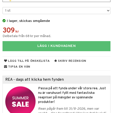
e
m
 & Gelé
cialprodukter
färg
tset
n utan sol
er shave balm
pa
ymprodukter
hampo
sk
odorant
er shave lotion
inser
I lager, skickas omgående
ling produkter
essärer
chgelé & tvål
 de cologne
UE
309
kr
lbehör
oncremer
ndvård
 de toilette
nique
Delbetala från 68 kr per månad.
änst
ling
borttagning
tset
p 10
LÄGG I KUNDVAGNEN
 & svar
produkter
produkter
g 1: Rengöring
rd
produkt
göring
cialprodukter
g 2: Exfoliering
LÄGG TILL PÅ ÖNSKELISTA
SKRIV RECENSION
oliering och masker
p
elningen
TIPSA EN VÄN
rum
g 3: Fukt
tvård
sh
tik
gg & Mustasch
d- och kroppsvård
n
matics Elixir
dd
REA - dags att klicka hem fynden
produkter
n- och läppvård
cealer
yx
skydd
n
Passa på att fynda under vår stora rea. Just
nu är varuhuset fyllt med fantastiska
cialprodukter
göring
liner
nique Happy
teg till män
reapriser på mängder av spännande
produkter!
rum
ndation
nique Happy For Men
oliering
Rean pågår fram till 31/8-2026, men var