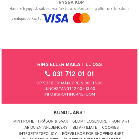
TRYGGA KÖP
Handla tryggt & säkert via faktura, delbetalning eller marknadens
vanligaste kort.
RING ELLER MAILA TILL OSS
031 712 01 01
ÖPPETTIDER: MÅN.-FRE. 9.00 - 15.00
LUNCHSTÄNGT 12.00 - 13.00
INFO@SHOPPING4NET.COM
KUNDTJÄNST
MIN PROFIL
FRÅGOR & SVAR
GLÖMT LÖSENORD
KONTAKT
ÄR DU EN INFLUENCER?
BLI AFFILIATE
COOKIES
INTEGRITETSPOLICY
KÖPVILLKOR FÖR SHOPPING4NET