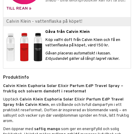
pstift
snabb - dina favoritprodukter kan fort ta slut!
t och skydd
TILL REAN »
gloss
dvård
liner
Calvin Klein - vattenflaska på köpet!
ning och rengöring
e-up penslar
Gåva från Calvin Klein
Köp valfri doft från Calvin Klein och få en
cara
vattenflaska på köpet, värd 150 kr.
onskugga
Gåvan placeras automatiskt i kassan.
Erbjudandet gäller så långt lagret räcker.
mer
er
Produktinfo
Calvin Klein Euphoria Solar Elixir Parfum EdP Travel Spray –
fruktig och solvarm damdoft i reseformat
Upptäck
Calvin Klein Euphoria Solar Elixir Parfum EdP Travel
Spray från Calvin Klein
, en strålande och livfull damparfym i ett
praktiskt reseformat. Doften är inspirerad av blommande vanilj – en
sällsynt och vacker syn där vaniljblomman sprider en frisk, lätt fruktig
arom.
Den öppnar med
saftig mango
som ger en energifylld och solig