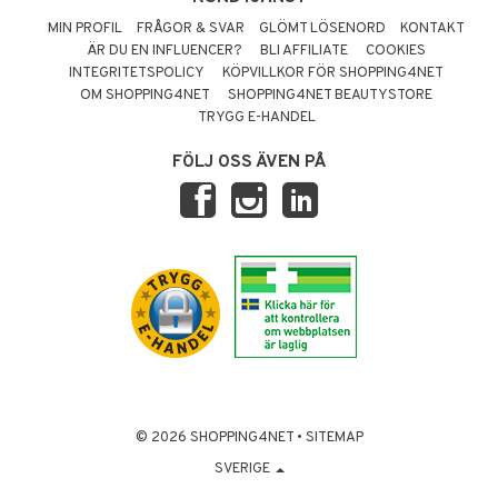
MIN PROFIL
FRÅGOR & SVAR
GLÖMT LÖSENORD
KONTAKT
ÄR DU EN INFLUENCER?
BLI AFFILIATE
COOKIES
INTEGRITETSPOLICY
KÖPVILLKOR FÖR SHOPPING4NET
OM SHOPPING4NET
SHOPPING4NET BEAUTYSTORE
TRYGG E-HANDEL
FÖLJ OSS ÄVEN PÅ
© 2026 SHOPPING4NET
•
SITEMAP
SVERIGE