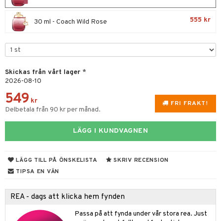
e
m
 & Gelé
cialprodukter
färg
tset
n utan sol
er shave balm
pa
555 kr
30 ml - Coach Wild Rose
ymprodukter
hampo
sk
odorant
er shave lotion
inser
ling produkter
essärer
chgelé & tvål
 de cologne
UE
lbehör
oncremer
ndvård
 de toilette
nique
Skickas från vårt lager
*
änst
2026-08-10
ling
borttagning
tset
p 10
 & svar
549
produkter
produkter
kr
g 1: Rengöring
rd
FRI FRAKT!
Delbetala från 90 kr per månad.
produkt
göring
cialprodukter
g 2: Exfoliering
oliering och masker
p
elningen
LÄGG I KUNDVAGNEN
rum
g 3: Fukt
tvård
sh
tik
gg & Mustasch
d- och kroppsvård
n
matics Elixir
dd
LÄGG TILL PÅ ÖNSKELISTA
SKRIV RECENSION
produkter
n- och läppvård
cealer
yx
TIPSA EN VÄN
skydd
n
cialprodukter
göring
liner
nique Happy
teg till män
REA - dags att klicka hem fynden
rum
ndation
nique Happy For Men
oliering
Passa på att fynda under vår stora rea. Just