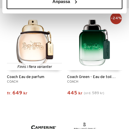
Anpassa
Tips till dig
-24%
Finns i flera varianter
Coach Eau de parfum
Coach Green - Eau de toilette
COACH
COACH
649
445
589
fr.
kr
kr
(
ord.
kr
)