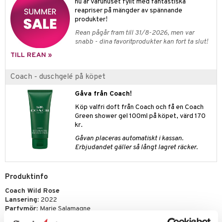
pstift
nu är varuhuset fyllt med fantastiska
t och skydd
reapriser på mängder av spännande
gloss
dvård
produkter!
Rean pågår fram till 31/8-2026, men var
liner
ning och rengöring
snabb - dina favoritprodukter kan fort ta slut!
e-up penslar
TILL REAN »
cara
Coach - duschgelé på köpet
onskugga
Gåva från Coach!
mer
Köp valfri doft från Coach och få en Coach
Green shower gel 100ml på köpet, värd 170
er
kr.
Gåvan placeras automatiskt i kassan.
Erbjudandet gäller så långt lagret räcker.
Produktinfo
Coach Wild Rose
Lansering
: 2022
Parfymör
: Marie Salamagne
Doftfamilj
: Fruktig blommig