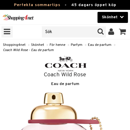
Perfekta sommartips
-
45 dagars öppet köp
Skönhet
RKEN
Skönhet
M BRANDS
T
Kontaktlinser
Shopping4net
»
Skönhet
»
För henne
»
Parfym
»
Eau de parfum
»
Coach Wild Rose - Eau de parfum
JER
Hälsokost
ODUKTER
Apotek
TKORT
Coach Wild Rose
Fitness
Eau de parfum
e
Hem & Inredning
Leksaker, Barn & Baby
essoarer
rd
Varumärken
lsam
iktscremer
tika
Kampanjer
star / Kammar
 hy
iktsvård
t Set
vård