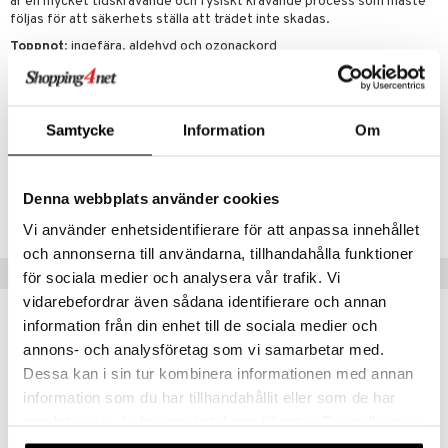
är en mycket tidskrävande och fysiskt krävande process som måste
följas för att säkerhets ställa att trädet inte skadas.
Toppnot
: ingefära, aldehyd och ozonackord
Hjärtnot
: mynta och peppriga ackord
Basnot
: mysk, benzoin och vetiver
Samtycke
Information
Om
Artikelnr
C12AS-12-30-XX-XX
Denna webbplats använder cookies
Lägsta pris senaste 30 dagarna: 459 kr
Vi använder enhetsidentifierare för att anpassa innehållet
och annonserna till användarna, tillhandahålla funktioner
Populära produkter
för sociala medier och analysera vår trafik. Vi
vidarebefordrar även sådana identifierare och annan
-32%
information från din enhet till de sociala medier och
annons- och analysföretag som vi samarbetar med.
Dessa kan i sin tur kombinera informationen med annan
information som du har tillhandahållit eller som de har
samlat in när du har använt deras tjänster. Du godkänner
våra cookies vid fortsatt användande av vår webbplats.