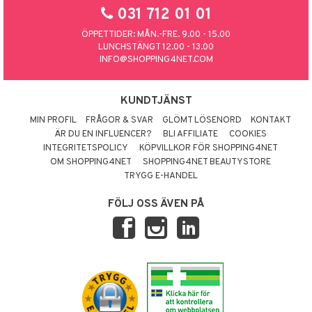
031 712 01 01
ÖPPETTIDER: MÅN.-FRE. 9.00 - 15.00
LUNCHSTÄNGT 12.00 - 13.00
INFO@SHOPPING4NET.COM
KUNDTJÄNST
MIN PROFIL
FRÅGOR & SVAR
GLÖMT LÖSENORD
KONTAKT
ÄR DU EN INFLUENCER?
BLI AFFILIATE
COOKIES
INTEGRITETSPOLICY
KÖPVILLKOR FÖR SHOPPING4NET
OM SHOPPING4NET
SHOPPING4NET BEAUTYSTORE
TRYGG E-HANDEL
FÖLJ OSS ÄVEN PÅ