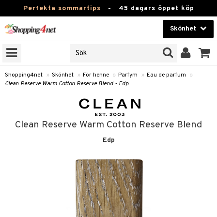
Perfekta sommartips
-
45 dagars öppet köp
Skönhet
RKEN
Skönhet
M BRANDS
T
Kontaktlinser
Shopping4net
»
Skönhet
»
För henne
»
Parfym
»
Eau de parfum
»
Clean Reserve Warm Cotton Reserve Blend - Edp
JER
Hälsokost
ODUKTER
Apotek
TKORT
Clean Reserve Warm Cotton Reserve Blend
Fitness
Edp
e
Hem & Inredning
Leksaker, Barn & Baby
essoarer
rd
Varumärken
lsam
iktscremer
tika
Kampanjer
star / Kammar
 hy
iktsvård
t Set
vård