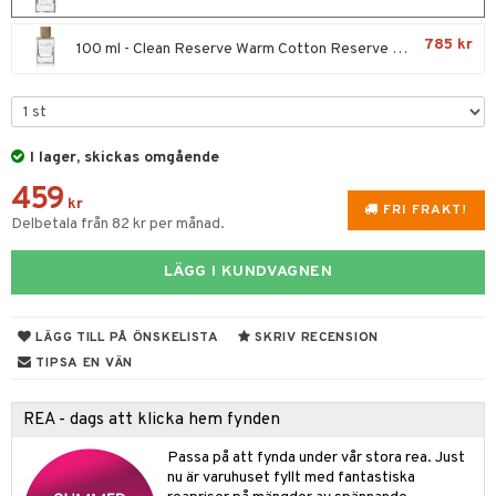
e
m
 & Gelé
cialprodukter
färg
tset
n utan sol
er shave balm
pa
785 kr
100 ml - Clean Reserve Warm Cotton Reserve Blend
ymprodukter
hampo
sk
odorant
er shave lotion
inser
ling produkter
essärer
chgelé & tvål
 de cologne
UE
lbehör
oncremer
ndvård
 de toilette
nique
I lager, skickas omgående
änst
ling
borttagning
tset
459
p 10
kr
 & svar
FRI FRAKT!
produkter
Delbetala från 82 kr per månad.
produkter
g 1: Rengöring
rd
produkt
göring
cialprodukter
g 2: Exfoliering
oliering och masker
p
LÄGG I KUNDVAGNEN
elningen
rum
g 3: Fukt
tvård
sh
tik
gg & Mustasch
LÄGG TILL PÅ ÖNSKELISTA
SKRIV RECENSION
d- och kroppsvård
n
matics Elixir
dd
TIPSA EN VÄN
produkter
n- och läppvård
cealer
yx
skydd
n
cialprodukter
REA - dags att klicka hem fynden
göring
liner
nique Happy
teg till män
Passa på att fynda under vår stora rea. Just
rum
ndation
nique Happy For Men
oliering
nu är varuhuset fyllt med fantastiska