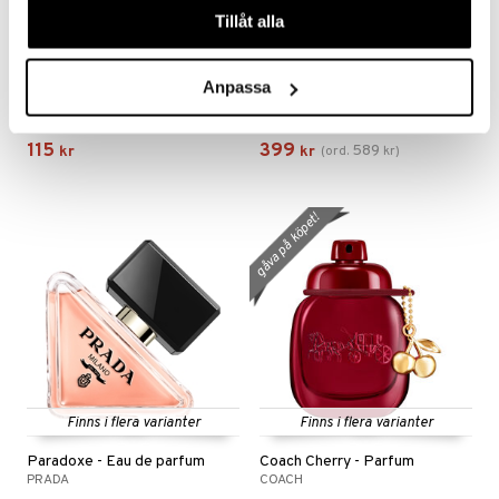
Tillåt alla
Anpassa
Alyssa Ashley Musk - Perfume Oil
Simply Clean - Eau de parfum
ALYSSA ASHLEY
CLEAN
115
399
589
kr
kr
(
ord.
kr
)
gåva på köpet!
Finns i flera varianter
Finns i flera varianter
Paradoxe - Eau de parfum
Coach Cherry - Parfum
PRADA
COACH