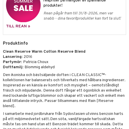
pstift
reapriser på mängder av spännande
t och skydd
produkter!
gloss
dvård
Rean pågår fram till 31/8-2026, men var
snabb - dina favoritprodukter kan fort ta slut!
liner
ning och rengöring
TILL REAN »
e-up penslar
cara
Produktinfo
onskugga
Clean Reserve Warm Cotton Reserve Blend
Lansering
: 2016
mer
Parfymör
: Patricia Choux
Doftfamilj
: Blommig aldehyd
er
Den ikoniska och bästsäljande doften i CLEAN CLASSIC™-
kollektionen har balanserats och tillverkats med hållbara ingredienser.
Inspirerad av en känsla av komfort och mysighet – oemotståndligt
fräsch och inbjudande. Denna doft fångar ett ögonblick av enkelhet
med lockande luftiga blommor och skapar ett vackert och enkelt men
ändå tilltalande intryck. Passar tillsammans med Rain [Reserve
blend].
I samarbete med jordbrukare från Sydostasien utvinns benzoin harts
på ett miljömedvetet sätt.Den söta, vaniljfärgade hartsvätskan
måste tas om hand utan att Benzoin trädet kommer till skada. Detta