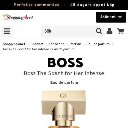
Perfekta sommartips
-
45 dagars öppet köp
Skönhet
RKEN
Skönhet
M BRANDS
T
Kontaktlinser
Shopping4net
»
Skönhet
»
För henne
»
Parfym
»
Eau de parfum
»
Boss The Scent for Her Intense - Eau de parfum
JER
Hälsokost
ODUKTER
Apotek
TKORT
Boss The Scent for Her Intense
Fitness
Eau de parfum
e
Hem & Inredning
Leksaker, Barn & Baby
essoarer
rd
Varumärken
lsam
iktscremer
tika
Kampanjer
star / Kammar
 hy
iktsvård
t Set
vård