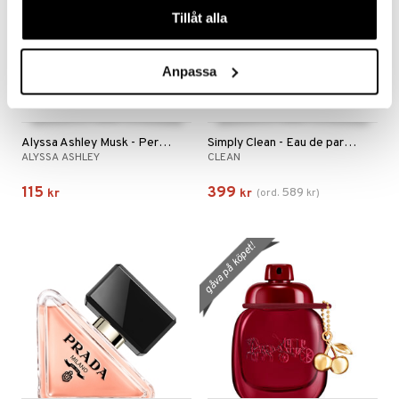
Tillåt alla
Anpassa
Alyssa Ashley Musk - Perfume Oil
Simply Clean - Eau de parfum
ALYSSA ASHLEY
CLEAN
115
399
589
kr
kr
(
ord.
kr
)
gåva på köpet!