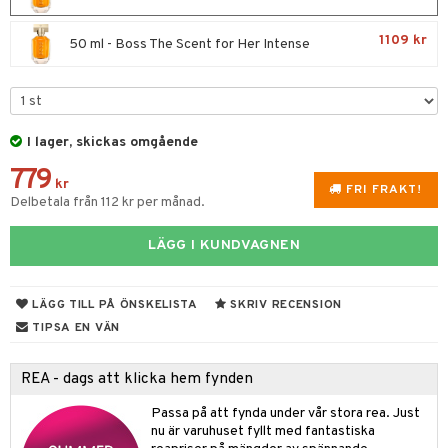
e
m
 & Gelé
cialprodukter
färg
tset
n utan sol
er shave balm
pa
1109 kr
50 ml - Boss The Scent for Her Intense
ymprodukter
hampo
sk
odorant
er shave lotion
inser
ling produkter
essärer
chgelé & tvål
 de cologne
UE
lbehör
oncremer
ndvård
 de toilette
nique
I lager, skickas omgående
änst
ling
borttagning
tset
779
p 10
kr
 & svar
FRI FRAKT!
produkter
Delbetala från 112 kr per månad.
produkter
g 1: Rengöring
rd
produkt
göring
cialprodukter
g 2: Exfoliering
oliering och masker
p
LÄGG I KUNDVAGNEN
elningen
rum
g 3: Fukt
tvård
sh
tik
gg & Mustasch
LÄGG TILL PÅ ÖNSKELISTA
SKRIV RECENSION
d- och kroppsvård
n
matics Elixir
dd
TIPSA EN VÄN
produkter
n- och läppvård
cealer
yx
skydd
n
cialprodukter
REA - dags att klicka hem fynden
göring
liner
nique Happy
teg till män
Passa på att fynda under vår stora rea. Just
rum
ndation
nique Happy For Men
oliering
nu är varuhuset fyllt med fantastiska