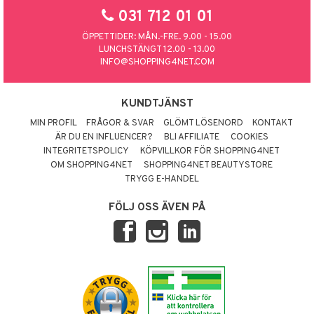
031 712 01 01
ÖPPETTIDER: MÅN.-FRE. 9.00 - 15.00
LUNCHSTÄNGT 12.00 - 13.00
INFO@SHOPPING4NET.COM
KUNDTJÄNST
MIN PROFIL
FRÅGOR & SVAR
GLÖMT LÖSENORD
KONTAKT
ÄR DU EN INFLUENCER?
BLI AFFILIATE
COOKIES
INTEGRITETSPOLICY
KÖPVILLKOR FÖR SHOPPING4NET
OM SHOPPING4NET
SHOPPING4NET BEAUTYSTORE
TRYGG E-HANDEL
FÖLJ OSS ÄVEN PÅ