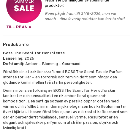
pstift
reapriser på mängder av spännande
t och skydd
produkter!
gloss
dvård
Rean pågår fram till 31/8-2026, men var
snabb - dina favoritprodukter kan fort ta slut!
liner
ning och rengöring
TILL REAN »
e-up penslar
cara
Produktinfo
onskugga
Boss The Scent for Her Intense
Lansering
: 2026
mer
Doftfamilj:
Amber – Blommig – Gourmand
er
Förstärk din attraktionskraft med BOSS The Scent Eau de Parfum
Intense for Her – en förförisk och feminin doft som fångar den
glödande kemin mellan två starka personligheter.
Denna intensiva tolkning av BOSS The Scent for Her utforskar
kontraster och sensualitet i en rik amber floral gourmand-
komposition. Den saftiga sötman av persika öppnar doften med
värme och livfullhet, innan den mjuka elegansen hos kaffeblomma tar
över i hjärtat. I basen förstärks djupet av ett rostat kaffeackord som
ger en beroendeframkallande, sensuell värme. Resultatet är en
elegant och självsäker parfym som utstrålar passion, styrka och
kvinnlig kraft.