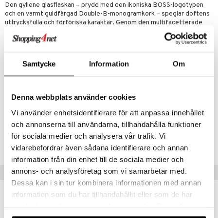
Den gyllene glasflaskan – prydd med den ikoniska BOSS-logotypen
och en varmt guldfärgad Double-B-monogramkork – speglar doftens
uttrycksfulla och förföriska karaktär. Genom den multifacetterade
siluetten skimrar den gyllene bärnstensfärgade vätskan som smält
nektar, en symbol för ett power couple som förenas i perfekt
harmoni.
Toppnoter
: Persika
Samtycke
Information
Om
Hjärtnoter
: Kaffeblomma
Basnoter
: Kaffeackord
Denna webbplats använder cookies
Artikelnr
Vi använder enhetsidentifierare för att anpassa innehållet
CHB49-HB-30-XX-XX
och annonserna till användarna, tillhandahålla funktioner
för sociala medier och analysera vår trafik. Vi
Lägsta pris senaste 30 dagarna: 779 kr
vidarebefordrar även sådana identifierare och annan
information från din enhet till de sociala medier och
annons- och analysföretag som vi samarbetar med.
Populära produkter
Dessa kan i sin tur kombinera informationen med annan
information som du har tillhandahållit eller som de har
-32%
samlat in när du har använt deras tjänster. Du godkänner
våra cookies vid fortsatt användande av vår webbplats.